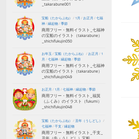
_takarabune001
宝船（たからぶね）
/
1月
/
お正月
/
七福
神
/
縁起物
/
季節
商用フリー・無料イラスト_七福神
の宝船のイラスト（takarabune）
_shichifukujin050
お年玉
/
宝船（たからぶね）
/
お正月
/
1
月
/
七福神
/
縁起物
/
季節
商用フリー・無料イラスト_七福神
の宝船のイラスト（takarabune）
_shichifukujin049
お正月
/
1月
/
七福神
/
縁起物
/
季節
商用フリー・無料イラスト_福箕
（ふくみ）のイラスト（fukumi）
_shichifukujin048
宝船（たからぶね）
/
丑年（うしどし）
/
七福神
/
干支
/
縁起物
商用フリー・無料イラスト_干支_
丑年（牛・うしどし）宝船