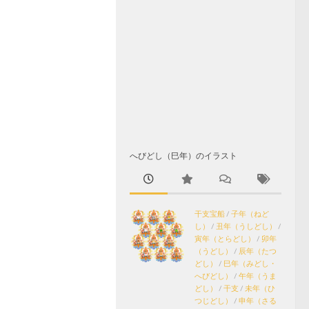
へびどし（巳年）のイラスト
干支宝船
/
子年（ねど
し）
/
丑年（うしどし）
/
寅年（とらどし）
/
卯年
（うどし）
/
辰年（たつ
どし）
/
巳年（みどし・
へびどし）
/
午年（うま
どし）
/
干支
/
未年（ひ
つじどし）
/
申年（さる