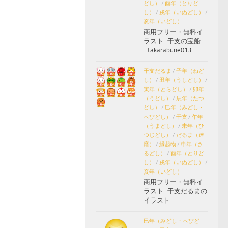
どし）
/
酉年（とりど
し）
/
戌年（いぬどし）
/
亥年（いどし）
商用フリー・無料イ
ラスト_干支の宝船
_takarabune013
干支だるま
/
子年（ねど
し）
/
丑年（うしどし）
/
寅年（とらどし）
/
卯年
（うどし）
/
辰年（たつ
どし）
/
巳年（みどし・
へびどし）
/
干支
/
午年
（うまどし）
/
未年（ひ
つじどし）
/
だるま（達
磨）
/
縁起物
/
申年（さ
るどし）
/
酉年（とりど
し）
/
戌年（いぬどし）
/
亥年（いどし）
商用フリー・無料イ
ラスト_干支だるまの
イラスト
巳年（みどし・へびど