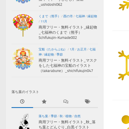
_ushidoshi062
くまで（熊手）
/
酉の市
/
七福神
/
縁起物
/
11月
商用フリー・無料イラスト_縁起物
_七福神のくまで（熊手）
Schifukujin-Kumade002
宝船（たからぶね）
/
1月
/
お正月
/
七福
神
/
縁起物
/
季節
商用フリー・無料イラスト_マスク
をした七福神の宝船のイラスト
（takarabune）_shichifukujin047
落ち葉のイラスト
落ち葉
/
季節
/
秋
/
植物
/
自然
商用フリー・無料イラスト_秋_落
ち葉とどんぐり_白黒イラスト