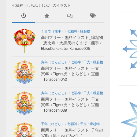
七福神（しちふくじん）のイラスト
くまで（熊手）
/
七福神
/
縁起物
商用フリー・無料イラスト_縁起物
_恵比寿・大黒天のくまで（熊手）
EbisuDaikokutenKumade006
寅年（とらどし）
/
七福神
/
干支
/
縁起物
商用フリー・無料イラスト_干支_
寅年（Tiger/虎・とらどし）宝船
_Toradoshi040
寅年（とらどし）
/
七福神
/
干支
/
縁起物
商用フリー・無料イラスト_干支_
寅年（Tiger/虎・とらどし）宝船
_Toradoshi039
子年（ねどし）
/
七福神
/
干支
/
縁起物
商用フリー・無料イラスト_子年の
宝船（鼠・ねずみどし）