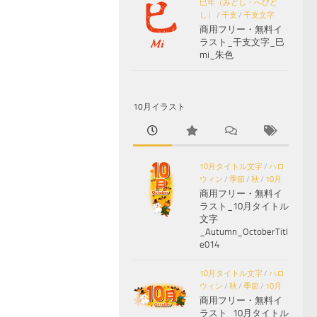
巳年（みどし・へびど
し）
/
干支
/
干支文字
商用フリー・無料イ
ラスト_干支文字_巳
mi_朱色
10月イラスト
10月タイトル文字
/
ハロ
ウィン
/
季節
/
秋
/
10月
商用フリー・無料イ
ラスト_10月タイトル
文字
_Autumn_OctoberTitl
e014
10月タイトル文字
/
ハロ
ウィン
/
秋
/
季節
/
10月
商用フリー・無料イ
ラスト_10月タイトル