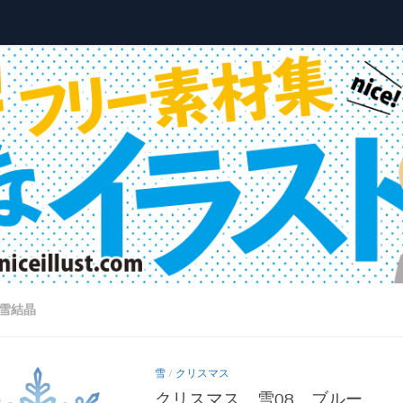
雪結晶
雪
/
クリスマス
クリスマス＿雪08＿ブルー