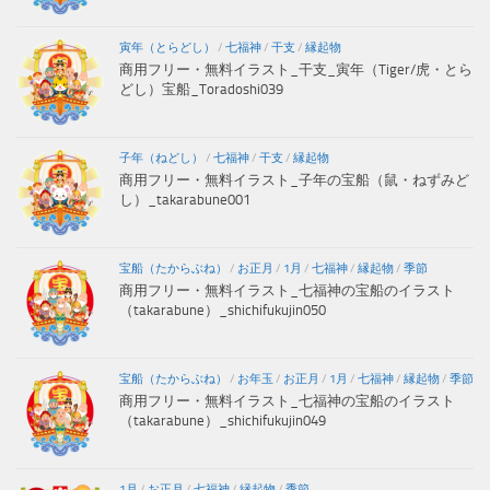
寅年（とらどし）
/
七福神
/
干支
/
縁起物
商用フリー・無料イラスト_干支_寅年（Tiger/虎・とら
どし）宝船_Toradoshi039
子年（ねどし）
/
七福神
/
干支
/
縁起物
商用フリー・無料イラスト_子年の宝船（鼠・ねずみど
し）_takarabune001
宝船（たからぶね）
/
お正月
/
1月
/
七福神
/
縁起物
/
季節
商用フリー・無料イラスト_七福神の宝船のイラスト
（takarabune）_shichifukujin050
宝船（たからぶね）
/
お年玉
/
お正月
/
1月
/
七福神
/
縁起物
/
季節
商用フリー・無料イラスト_七福神の宝船のイラスト
（takarabune）_shichifukujin049
1月
/
お正月
/
七福神
/
縁起物
/
季節