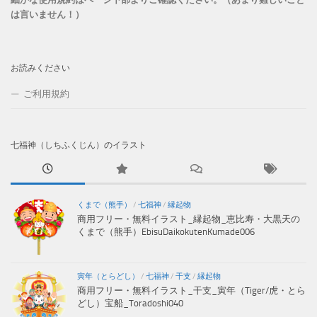
は言いません！）
お読みください
ご利用規約
七福神（しちふくじん）のイラスト
くまで（熊手）
/
七福神
/
縁起物
商用フリー・無料イラスト_縁起物_恵比寿・大黒天の
くまで（熊手）EbisuDaikokutenKumade006
寅年（とらどし）
/
七福神
/
干支
/
縁起物
商用フリー・無料イラスト_干支_寅年（Tiger/虎・とら
どし）宝船_Toradoshi040