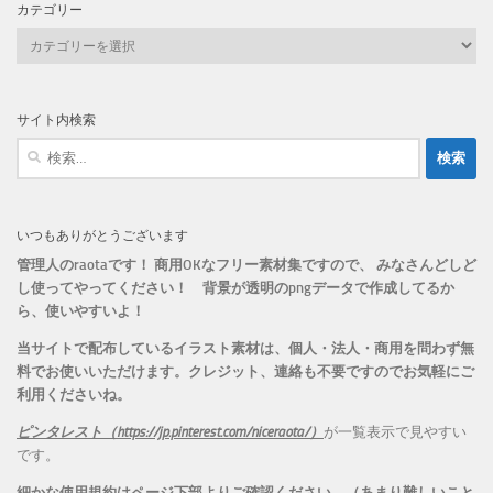
カテゴリー
カ
テ
ゴ
リ
サイト内検索
ー
検
索:
いつもありがとうございます
管理人のraotaです！ 商用OKなフリー素材集ですので、 みなさんどしど
し使ってやってください！
背景が透明のpngデータで作成してるか
ら、
使いやすいよ！
当サイトで配布しているイラスト素材は、個人・法人・商用を問わず無
料でお使いいただけます。
クレジット、連絡も不要ですのでお気軽にご
利用くださいね。
ピンタレスト（https://jp.pinterest.com/niceraota/）
が一覧表示で見やすい
です。
細かな使用規約はページ下部よりご確認ください。（あまり難しいこと