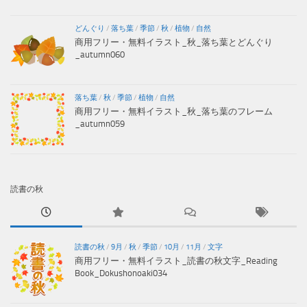
どんぐり
/
落ち葉
/
季節
/
秋
/
植物
/
自然
商用フリー・無料イラスト_秋_落ち葉とどんぐり
_autumn060
落ち葉
/
秋
/
季節
/
植物
/
自然
商用フリー・無料イラスト_秋_落ち葉のフレーム
_autumn059
読書の秋
読書の秋
/
9月
/
秋
/
季節
/
10月
/
11月
/
文字
商用フリー・無料イラスト_読書の秋文字_Reading
Book_Dokushonoaki034