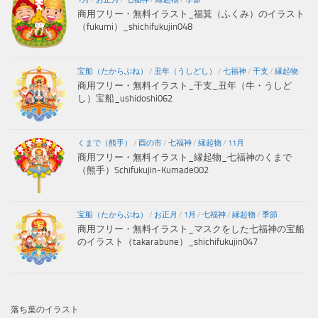
商用フリー・無料イラスト_福箕（ふくみ）のイラスト
（fukumi）_shichifukujin048
宝船（たからぶね）
/
丑年（うしどし）
/
七福神
/
干支
/
縁起物
商用フリー・無料イラスト_干支_丑年（牛・うしど
し）宝船_ushidoshi062
くまで（熊手）
/
酉の市
/
七福神
/
縁起物
/
11月
商用フリー・無料イラスト_縁起物_七福神のくまで
（熊手）Schifukujin-Kumade002
宝船（たからぶね）
/
お正月
/
1月
/
七福神
/
縁起物
/
季節
商用フリー・無料イラスト_マスクをした七福神の宝船
のイラスト（takarabune）_shichifukujin047
落ち葉のイラスト