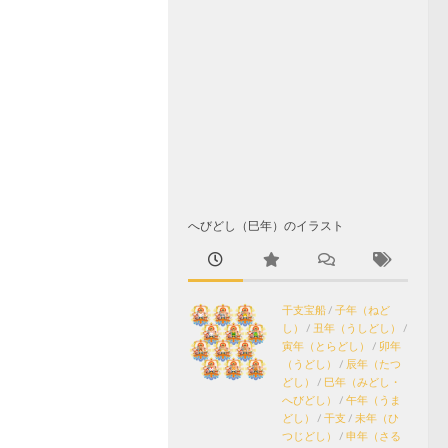
へびどし（巳年）のイラスト
干支宝船
/
子年（ねど
し）
/
丑年（うしどし）
/
寅年（とらどし）
/
卯年
（うどし）
/
辰年（たつ
どし）
/
巳年（みどし・
へびどし）
/
午年（うま
どし）
/
干支
/
未年（ひ
つじどし）
/
申年（さる