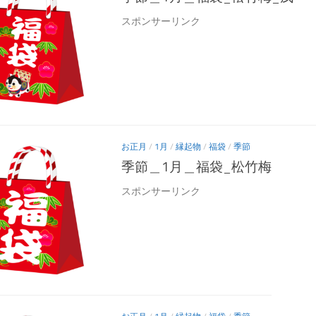
スポンサーリンク
お正月
/
1月
/
縁起物
/
福袋
/
季節
季節＿1月＿福袋_松竹梅
スポンサーリンク