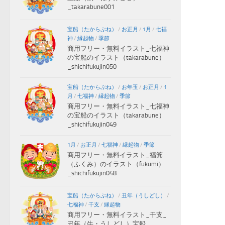
_takarabune001
宝船（たからぶね）
/
お正月
/
1月
/
七福
神
/
縁起物
/
季節
商用フリー・無料イラスト_七福神
の宝船のイラスト（takarabune）
_shichifukujin050
宝船（たからぶね）
/
お年玉
/
お正月
/
1
月
/
七福神
/
縁起物
/
季節
商用フリー・無料イラスト_七福神
の宝船のイラスト（takarabune）
_shichifukujin049
1月
/
お正月
/
七福神
/
縁起物
/
季節
商用フリー・無料イラスト_福箕
（ふくみ）のイラスト（fukumi）
_shichifukujin048
宝船（たからぶね）
/
丑年（うしどし）
/
七福神
/
干支
/
縁起物
商用フリー・無料イラスト_干支_
丑年（牛・うしどし）宝船