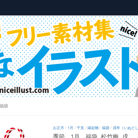
福袋
お正月
/
1月
/
干支
/
縁起物
/
福袋
/
戌年（いぬど
季節＿1月＿福袋_松竹梅_戌