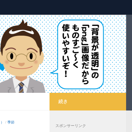
続き
し）
/
季節
スポンサーリンク