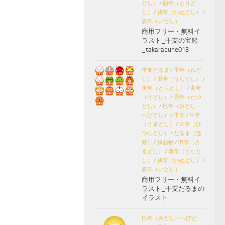
どし）
/
酉年（とりど
し）
/
戌年（いぬどし）
/
亥年（いどし）
商用フリー・無料イ
ラスト_干支の宝船
_takarabune013
干支だるま
/
子年（ねど
し）
/
丑年（うしどし）
/
寅年（とらどし）
/
卯年
（うどし）
/
辰年（たつ
どし）
/
巳年（みどし・
へびどし）
/
干支
/
午年
（うまどし）
/
未年（ひ
つじどし）
/
だるま（達
磨）
/
縁起物
/
申年（さ
るどし）
/
酉年（とりど
し）
/
戌年（いぬどし）
/
亥年（いどし）
商用フリー・無料イ
ラスト_干支だるまの
イラスト
巳年（みどし・へびど