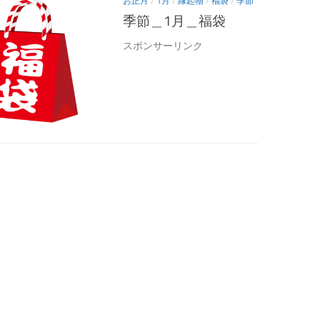
お正月
/
1月
/
縁起物
/
福袋
/
季節
季節＿1月＿福袋
スポンサーリンク