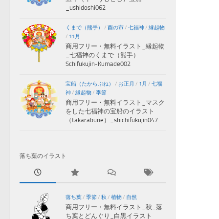
_ushidoshi062
くまで（熊手）
/
酉の市
/
七福神
/
縁起物
/
11月
商用フリー・無料イラスト_縁起物
_七福神のくまで（熊手）
Schifukujin-Kumade002
宝船（たからぶね）
/
お正月
/
1月
/
七福
神
/
縁起物
/
季節
商用フリー・無料イラスト_マスク
をした七福神の宝船のイラスト
（takarabune）_shichifukujin047
落ち葉のイラスト
落ち葉
/
季節
/
秋
/
植物
/
自然
商用フリー・無料イラスト_秋_落
ち葉とどんぐり_白黒イラスト