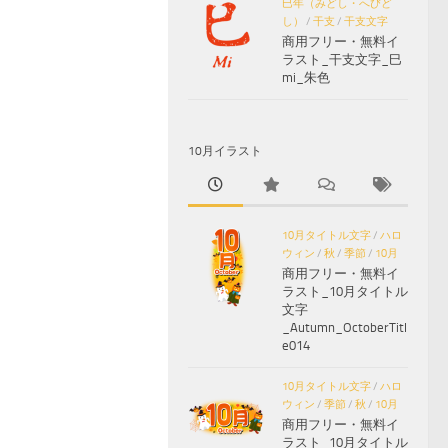
巳年（みどし・へびど
し）
/
干支
/
干支文字
商用フリー・無料イ
ラスト_干支文字_巳
mi_朱色
10月イラスト
10月タイトル文字
/
ハロ
ウィン
/
秋
/
季節
/
10月
商用フリー・無料イ
ラスト_10月タイトル
文字
_Autumn_OctoberTitl
e014
10月タイトル文字
/
ハロ
ウィン
/
季節
/
秋
/
10月
商用フリー・無料イ
ラスト_10月タイトル