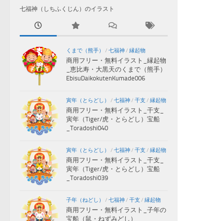
七福神（しちふくじん）のイラスト
くまで（熊手）
/
七福神
/
縁起物
商用フリー・無料イラスト_縁起物
_恵比寿・大黒天のくまで（熊手）
EbisuDaikokutenKumade006
寅年（とらどし）
/
七福神
/
干支
/
縁起物
商用フリー・無料イラスト_干支_
寅年（Tiger/虎・とらどし）宝船
_Toradoshi040
寅年（とらどし）
/
七福神
/
干支
/
縁起物
商用フリー・無料イラスト_干支_
寅年（Tiger/虎・とらどし）宝船
_Toradoshi039
子年（ねどし）
/
七福神
/
干支
/
縁起物
商用フリー・無料イラスト_子年の
宝船（鼠・ねずみどし）