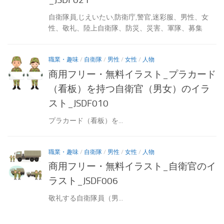
自衛隊員,じえいたい,防衛庁,警官,迷彩服、男性、女
性、敬礼、陸上自衛隊、防災、災害、軍隊、募集
職業・趣味
/
自衛隊
/
男性
/
女性
/
人物
商用フリー・無料イラスト_プラカード
（看板）を持つ自衛官（男女）のイラ
スト_JSDF010
プラカード（看板）を...
職業・趣味
/
自衛隊
/
男性
/
女性
/
人物
商用フリー・無料イラスト_自衛官のイ
ラスト_JSDF006
敬礼する自衛隊員（男...