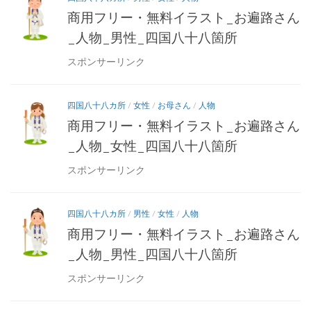
商用フリー・無料イラスト_お遍路さん
_人物_男性_四国八十八箇所
スポンサーリンク
四国八十八カ所
/
女性
/
お母さん
/
人物
商用フリー・無料イラスト_お遍路さん
_人物_女性_四国八十八箇所
スポンサーリンク
四国八十八カ所
/
男性
/
女性
/
人物
商用フリー・無料イラスト_お遍路さん
_人物_男性_四国八十八箇所
スポンサーリンク