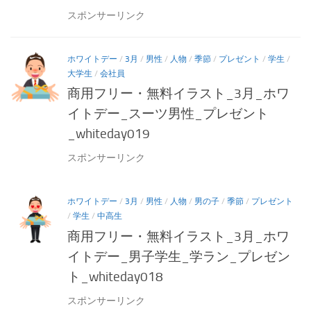
スポンサーリンク
ホワイトデー
/
3月
/
男性
/
人物
/
季節
/
プレゼント
/
学生
/
大学生
/
会社員
商用フリー・無料イラスト_3月_ホワ
イトデー_スーツ男性_プレゼント
_whiteday019
スポンサーリンク
ホワイトデー
/
3月
/
男性
/
人物
/
男の子
/
季節
/
プレゼント
/
学生
/
中高生
商用フリー・無料イラスト_3月_ホワ
イトデー_男子学生_学ラン_プレゼン
ト_whiteday018
スポンサーリンク