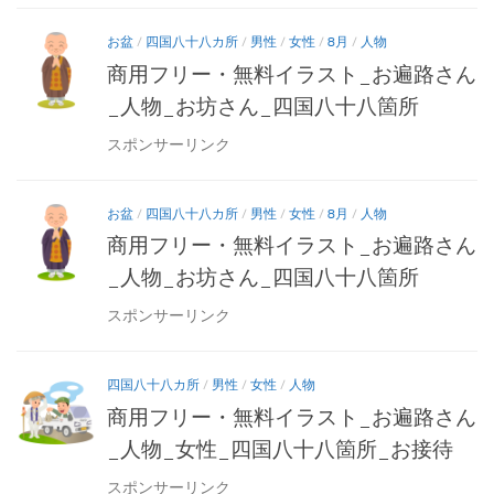
お盆
/
四国八十八カ所
/
男性
/
女性
/
8月
/
人物
商用フリー・無料イラスト_お遍路さん
_人物_お坊さん_四国八十八箇所
スポンサーリンク
お盆
/
四国八十八カ所
/
男性
/
女性
/
8月
/
人物
商用フリー・無料イラスト_お遍路さん
_人物_お坊さん_四国八十八箇所
スポンサーリンク
四国八十八カ所
/
男性
/
女性
/
人物
商用フリー・無料イラスト_お遍路さん
_人物_女性_四国八十八箇所_お接待
スポンサーリンク