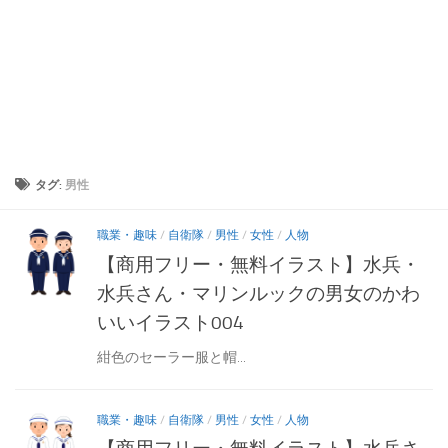
タグ:
男性
職業・趣味
/
自衛隊
/
男性
/
女性
/
人物
【商用フリー・無料イラスト】水兵・
水兵さん・マリンルックの男女のかわ
いいイラスト004
紺色のセーラー服と帽...
職業・趣味
/
自衛隊
/
男性
/
女性
/
人物