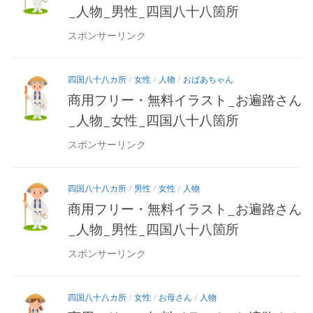
_人物_男性_四国八十八箇所
スポンサーリンク
四国八十八カ所
/
女性
/
人物
/
おばあちゃん
商用フリー・無料イラスト_お遍路さん
_人物_女性_四国八十八箇所
スポンサーリンク
四国八十八カ所
/
男性
/
女性
/
人物
商用フリー・無料イラスト_お遍路さん
_人物_男性_四国八十八箇所
スポンサーリンク
四国八十八カ所
/
女性
/
お母さん
/
人物