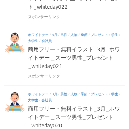
ト_whiteday022
スポンサーリンク
ホワイトデー
/
3月
/
男性
/
人物
/
季節
/
プレゼント
/
学生
/
大学生
/
会社員
商用フリー・無料イラスト_3月_ホワ
イトデー＿スーツ男性_プレゼント
_whiteday021
スポンサーリンク
ホワイトデー
/
3月
/
男性
/
人物
/
季節
/
プレゼント
/
学生
/
大学生
/
会社員
商用フリー・無料イラスト_3月_ホワ
イトデー＿スーツ男性_プレゼント
_whiteday020