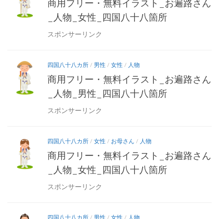
商用フリー・無料イラスト_お遍路さん
_人物_女性_四国八十八箇所
スポンサーリンク
四国八十八カ所
/
男性
/
女性
/
人物
商用フリー・無料イラスト_お遍路さん
_人物_男性_四国八十八箇所
スポンサーリンク
四国八十八カ所
/
女性
/
お母さん
/
人物
商用フリー・無料イラスト_お遍路さん
_人物_女性_四国八十八箇所
スポンサーリンク
四国八十八カ所
/
男性
/
女性
/
人物