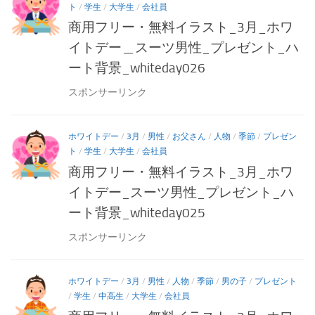
ト
/
学生
/
大学生
/
会社員
商用フリー・無料イラスト_3月_ホワ
イトデー＿スーツ男性_プレゼント_ハ
ート背景_whiteday026
スポンサーリンク
ホワイトデー
/
3月
/
男性
/
お父さん
/
人物
/
季節
/
プレゼン
ト
/
学生
/
大学生
/
会社員
商用フリー・無料イラスト_3月_ホワ
イトデー_スーツ男性_プレゼント_ハ
ート背景_whiteday025
スポンサーリンク
ホワイトデー
/
3月
/
男性
/
人物
/
季節
/
男の子
/
プレゼント
/
学生
/
中高生
/
大学生
/
会社員