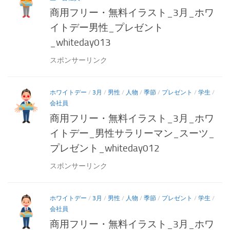
商用フリー・無料イラスト_3月_ホワ
イトデー男性_プレゼント
_whiteday013
スポンサーリンク
ホワイトデー
/
3月
/
男性
/
人物
/
季節
/
プレゼント
/
学生
/
会社員
商用フリー・無料イラスト_3月_ホワ
イトデー_男性サラリーマン_スーツ_
プレゼント_whiteday012
スポンサーリンク
ホワイトデー
/
3月
/
男性
/
人物
/
季節
/
プレゼント
/
学生
/
会社員
商用フリー・無料イラスト_3月_ホワ