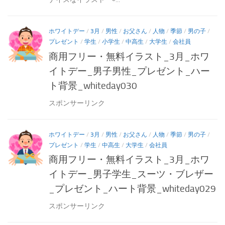
ホワイトデー
/
3月
/
男性
/
お父さん
/
人物
/
季節
/
男の子
/
プレゼント
/
学生
/
小学生
/
中高生
/
大学生
/
会社員
商用フリー・無料イラスト_3月_ホワ
イトデー_男子男性_プレゼント_ハー
ト背景_whiteday030
スポンサーリンク
ホワイトデー
/
3月
/
男性
/
お父さん
/
人物
/
季節
/
男の子
/
プレゼント
/
学生
/
中高生
/
大学生
/
会社員
商用フリー・無料イラスト_3月_ホワ
イトデー_男子学生_スーツ・ブレザー
_プレゼント_ハート背景_whiteday029
スポンサーリンク