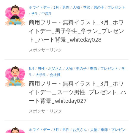
ホワイトデー
/
3月
/
男性
/
人物
/
季節
/
男の子
/
プレゼント
/
学生
/
中高生
商用フリー・無料イラスト_3月_ホワ
イトデー_男子学生_学ラン_プレゼン
ト_ハート背景_whiteday028
スポンサーリンク
3月
/
男性
/
お父さん
/
人物
/
男の子
/
季節
/
プレゼント
/
学
生
/
大学生
/
会社員
商用フリー・無料イラスト_3月_ホワ
イトデー＿スーツ男性_プレゼント_ハ
ート背景_whiteday027
スポンサーリンク
ホワイトデー
/
3月
/
男性
/
お父さん
/
人物
/
季節
/
プレゼン