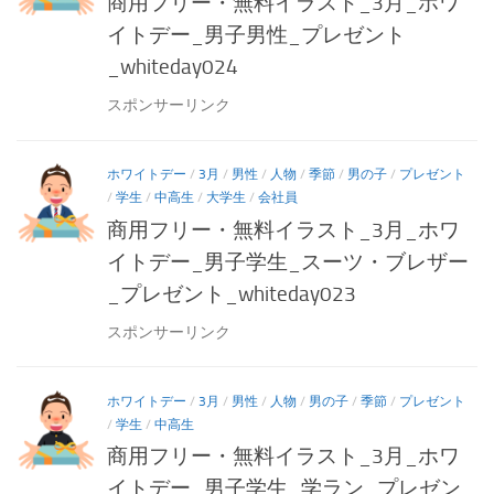
商用フリー・無料イラスト_3月_ホワ
イトデー_男子男性_プレゼント
_whiteday024
スポンサーリンク
ホワイトデー
/
3月
/
男性
/
人物
/
季節
/
男の子
/
プレゼント
/
学生
/
中高生
/
大学生
/
会社員
商用フリー・無料イラスト_3月_ホワ
イトデー_男子学生_スーツ・ブレザー
_プレゼント_whiteday023
スポンサーリンク
ホワイトデー
/
3月
/
男性
/
人物
/
男の子
/
季節
/
プレゼント
/
学生
/
中高生
商用フリー・無料イラスト_3月_ホワ
イトデー_男子学生_学ラン_プレゼン