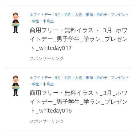
ホワイトデー
/
3月
/
男性
/
人物
/
季節
/
男の子
/
プレゼント
/
学生
/
中高生
商用フリー・無料イラスト_3月_ホワ
イトデー_男子学生_学ラン_プレゼン
ト_whiteday017
スポンサーリンク
ホワイトデー
/
3月
/
男性
/
人物
/
季節
/
男の子
/
プレゼント
/
学生
/
中高生
商用フリー・無料イラスト_3月_ホワ
イトデー_男子学生_学ラン_プレゼン
ト_whiteday016
スポンサーリンク