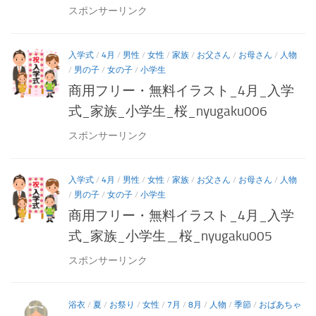
スポンサーリンク
入学式
/
4月
/
男性
/
女性
/
家族
/
お父さん
/
お母さん
/
人物
/
男の子
/
女の子
/
小学生
商用フリー・無料イラスト_4月_入学
式_家族_小学生_桜_nyugaku006
スポンサーリンク
入学式
/
4月
/
男性
/
女性
/
家族
/
お父さん
/
お母さん
/
人物
/
男の子
/
女の子
/
小学生
商用フリー・無料イラスト_4月_入学
式_家族_小学生＿桜_nyugaku005
スポンサーリンク
浴衣
/
夏
/
お祭り
/
女性
/
7月
/
8月
/
人物
/
季節
/
おばあちゃ