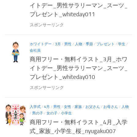
イトデー_男性サラリーマン_スーツ_
プレゼント_whiteday011
スポンサーリンク
ホワイトデー
/
3月
/
男性
/
人物
/
季節
/
プレゼント
/
学生
/
会社員
商用フリー・無料イラスト_3月_ホワ
イトデー_男性サラリーマン_スーツ_
プレゼント_whiteday010
スポンサーリンク
入学式
/
4月
/
男性
/
女性
/
家族
/
お父さん
/
お母さん
/
人物
/
男の子
/
女の子
/
小学生
商用フリー・無料イラスト_4月_入学
式_家族_小学生_桜_nyugaku007