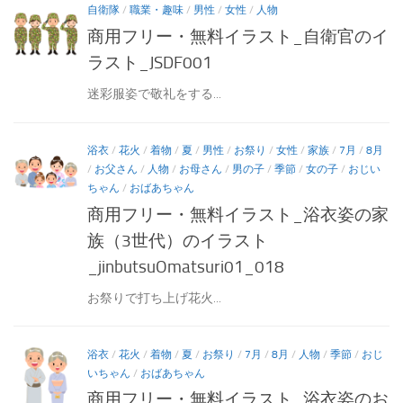
自衛隊
/
職業・趣味
/
男性
/
女性
/
人物
商用フリー・無料イラスト_自衛官のイ
ラスト_JSDF001
迷彩服姿で敬礼をする...
浴衣
/
花火
/
着物
/
夏
/
男性
/
お祭り
/
女性
/
家族
/
7月
/
8月
/
お父さん
/
人物
/
お母さん
/
男の子
/
季節
/
女の子
/
おじい
ちゃん
/
おばあちゃん
商用フリー・無料イラスト_浴衣姿の家
族（3世代）のイラスト
_jinbutsuOmatsuri01_018
お祭りで打ち上げ花火...
浴衣
/
花火
/
着物
/
夏
/
お祭り
/
7月
/
8月
/
人物
/
季節
/
おじ
いちゃん
/
おばあちゃん
商用フリー・無料イラスト_浴衣姿のお