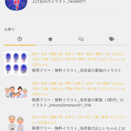
上げ花火のイラスト_hanabi011
お祭り
浴衣
/
花火
/
着物
/
夏
/
お祭り
/
男性
/
女性
/
家族
/
7月
/
お父さん
/
8月
/
人物
/
お母さん
/
男の子
/
季節
/
女の子
/
おじいちゃん
/
お
ばあちゃん
商用フリー・無料イラスト_浴衣姿の家族のイラスト
浴衣
/
花火
/
着物
/
夏
/
男性
/
お祭り
/
女性
/
7月
/
家族
/
お父さん
/
8月
/
人物
/
お母さん
/
季節
/
男の子
/
女の子
/
おじいちゃん
/
お
ばあちゃん
商用フリー・無料イラスト_浴衣姿の家族（3世代）の
イラスト_jinbutsuOmatsuri01_018
浴衣
/
花火
/
着物
/
夏
/
お祭り
/
7月
/
8月
/
人物
/
季節
/
おじいちゃ
ん
/
おばあちゃん
商用フリー・無料イラスト_浴衣姿のおじいちゃんとお