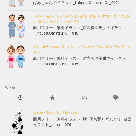
ばあちゃんのイラスト_jinbutsuOmatsuri01_017
うちわ
/
浴衣
/
花火
/
着物
/
夏
/
男性
/
お祭り
/
女性
/
7月
/
お父さ
ん
/
8月
/
お母さん
/
人物
/
季節
商用フリー・無料イラスト_浴衣姿の男女のイラスト
_jinbutsuOmatsuri01_016
浴衣
/
花火
/
着物
/
夏
/
お祭り
/
7月
/
8月
/
人物
/
季節
/
男の子
/
女
の子
商用フリー・無料イラスト_浴衣姿の子供のイラスト
_jinbutsuOmatsuri01_015
落ち葉
落ち葉
/
季節
/
秋
/
植物
/
自然
商用フリー・無料イラスト_秋_落ち葉とどんぐり_白黒
イラスト_autumn076