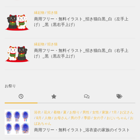
縁起物
/
招き猫
商用フリー・無料イラスト_招き猫白黒_白（左手上
げ）_黒（黒右手上げ）
縁起物
/
招き猫
商用フリー・無料イラスト_招き猫白黒_白（右手上
げ）_黒（黒左手上げ）
お祭り
浴衣
/
花火
/
着物
/
夏
/
お祭り
/
男性
/
女性
/
家族
/
7月
/
お父さん
/
8月
/
人物
/
お母さん
/
男の子
/
季節
/
女の子
/
おじいちゃん
/
お
ばあちゃん
商用フリー・無料イラスト_浴衣姿の家族のイラスト