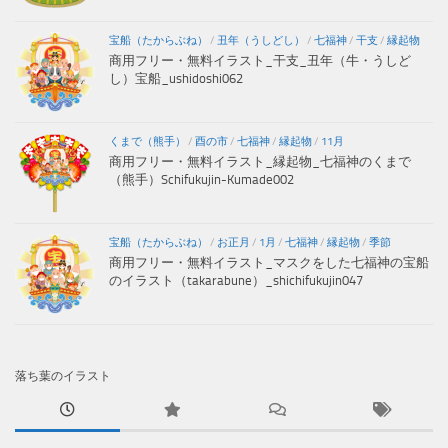
宝船（たからぶね）
/
丑年（うしどし）
/
七福神
/
干支
/
縁起物
商用フリー・無料イラスト_干支_丑年（牛・うしど
し）宝船_ushidoshi062
くまで（熊手）
/
酉の市
/
七福神
/
縁起物
/
11月
商用フリー・無料イラスト_縁起物_七福神のくまで
（熊手）Schifukujin-Kumade002
宝船（たからぶね）
/
お正月
/
1月
/
七福神
/
縁起物
/
季節
商用フリー・無料イラスト_マスクをした七福神の宝船
のイラスト（takarabune）_shichifukujin047
落ち葉のイラスト