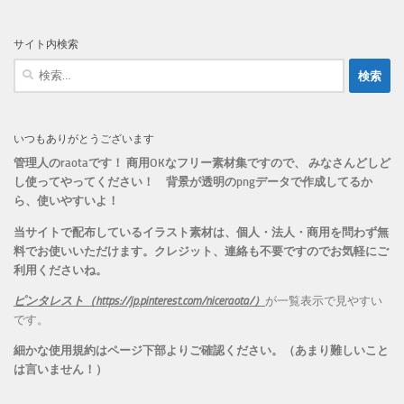
ゴ
リ
サイト内検索
ー
検
索:
いつもありがとうございます
管理人のraotaです！ 商用OKなフリー素材集ですので、 みなさんどしど
し使ってやってください！
背景が透明のpngデータで作成してるか
ら、
使いやすいよ！
当サイトで配布しているイラスト素材は、個人・法人・商用を問わず無
料でお使いいただけます。
クレジット、連絡も不要ですのでお気軽にご
利用くださいね。
ピンタレスト（https://jp.pinterest.com/niceraota/）
が一覧表示で見やすい
です。
細かな使用規約はページ下部よりご確認ください。（あまり難しいこと
は言いません！）