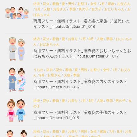
浴衣
/
花火
/
着物
/
夏
/
男性
/
お祭り
/
女性
/
7月
/
家族
/
お父さん
/
8月
/
人物
/
お母さん
/
季節
/
男の子
/
女の子
/
おじいちゃん
/
お
ばあちゃん
商用フリー・無料イラスト_浴衣姿の家族（3世代）の
イラスト_jinbutsuOmatsuri01_018
浴衣
/
花火
/
着物
/
夏
/
お祭り
/
7月
/
8月
/
人物
/
季節
/
おじいちゃ
ん
/
おばあちゃん
商用フリー・無料イラスト_浴衣姿のおじいちゃんとお
ばあちゃんのイラスト_jinbutsuOmatsuri01_017
うちわ
/
浴衣
/
花火
/
着物
/
夏
/
男性
/
お祭り
/
女性
/
7月
/
お父さ
ん
/
8月
/
お母さん
/
人物
/
季節
商用フリー・無料イラスト_浴衣姿の男女のイラスト
_jinbutsuOmatsuri01_016
浴衣
/
花火
/
着物
/
夏
/
お祭り
/
7月
/
8月
/
人物
/
季節
/
男の子
/
女
の子
商用フリー・無料イラスト_浴衣姿の子供のイラスト
_jinbutsuOmatsuri01_015
浴衣
/
花火
/
着物
/
夏
/
お祭り
/
男性
/
女性
/
家族
/
7月
/
8月
/
お父