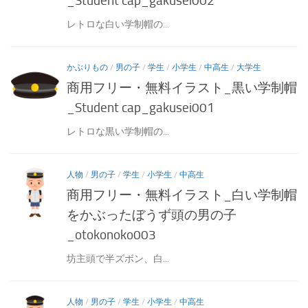
_Student cap_gakusei002
レトロな白い学制帽の...
かぶりもの
/
男の子
/
学生
/
小学生
/
中高生
/
大学生
商用フリー・無料イラスト_黒い学制帽
_Student cap_gakusei001
レトロな黒い学制帽の...
人物
/
男の子
/
学生
/
小学生
/
中高生
商用フリー・無料イラスト_白い学制帽
をかぶったぼうず頭の男の子
_otokonoko003
坊主頭で半ズボン、白...
人物
/
男の子
/
学生
/
小学生
/
中高生