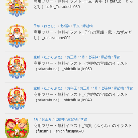
商用フリー・無料イラスト_干支_寅年（Tiger/虎・とら
どし）宝船_Toradoshi039
子年（ねどし）
/
七福神
/
干支
/
縁起物
商用フリー・無料イラスト_子年の宝船（鼠・ねずみど
し）_takarabune001
宝船（たからぶね）
/
お正月
/
1月
/
七福神
/
縁起物
/
季節
商用フリー・無料イラスト_七福神の宝船のイラスト
（takarabune）_shichifukujin050
宝船（たからぶね）
/
お年玉
/
お正月
/
1月
/
七福神
/
縁起物
/
季節
商用フリー・無料イラスト_七福神の宝船のイラスト
（takarabune）_shichifukujin049
1月
/
お正月
/
七福神
/
縁起物
/
季節
商用フリー・無料イラスト_福箕（ふくみ）のイラスト
（fukumi）_shichifukujin048