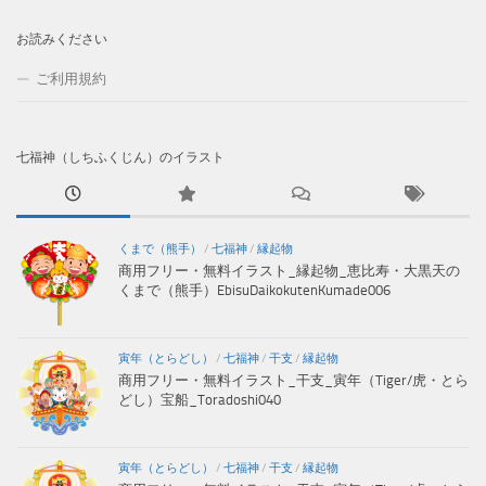
お読みください
ご利用規約
七福神（しちふくじん）のイラスト
くまで（熊手）
/
七福神
/
縁起物
商用フリー・無料イラスト_縁起物_恵比寿・大黒天の
くまで（熊手）EbisuDaikokutenKumade006
寅年（とらどし）
/
七福神
/
干支
/
縁起物
商用フリー・無料イラスト_干支_寅年（Tiger/虎・とら
どし）宝船_Toradoshi040
寅年（とらどし）
/
七福神
/
干支
/
縁起物