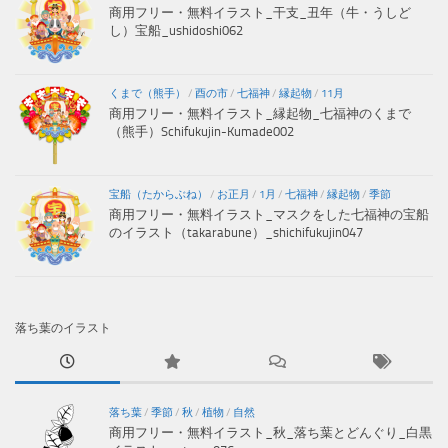
商用フリー・無料イラスト_干支_丑年（牛・うしど
し）宝船_ushidoshi062
くまで（熊手）
/
酉の市
/
七福神
/
縁起物
/
11月
商用フリー・無料イラスト_縁起物_七福神のくまで
（熊手）Schifukujin-Kumade002
宝船（たからぶね）
/
お正月
/
1月
/
七福神
/
縁起物
/
季節
商用フリー・無料イラスト_マスクをした七福神の宝船
のイラスト（takarabune）_shichifukujin047
落ち葉のイラスト
落ち葉
/
季節
/
秋
/
植物
/
自然
商用フリー・無料イラスト_秋_落ち葉とどんぐり_白黒