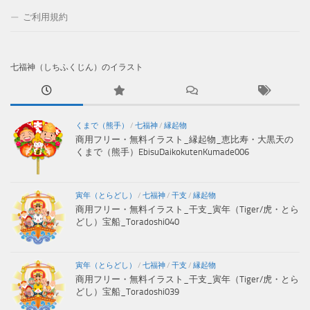
ご利用規約
七福神（しちふくじん）のイラスト
くまで（熊手）
/
七福神
/
縁起物
商用フリー・無料イラスト_縁起物_恵比寿・大黒天の
くまで（熊手）EbisuDaikokutenKumade006
寅年（とらどし）
/
七福神
/
干支
/
縁起物
商用フリー・無料イラスト_干支_寅年（Tiger/虎・とら
どし）宝船_Toradoshi040
寅年（とらどし）
/
七福神
/
干支
/
縁起物
商用フリー・無料イラスト_干支_寅年（Tiger/虎・とら
どし）宝船_Toradoshi039