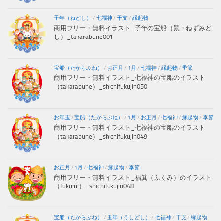
子年（ねどし）
/
七福神
/
干支
/
縁起物
商用フリー・無料イラスト_子年の宝船（鼠・ねずみど
し）_takarabune001
宝船（たからぶね）
/
お正月
/
1月
/
七福神
/
縁起物
/
季節
商用フリー・無料イラスト_七福神の宝船のイラスト
（takarabune）_shichifukujin050
お年玉
/
宝船（たからぶね）
/
1月
/
お正月
/
七福神
/
縁起物
/
季節
商用フリー・無料イラスト_七福神の宝船のイラスト
（takarabune）_shichifukujin049
お正月
/
1月
/
七福神
/
縁起物
/
季節
商用フリー・無料イラスト_福箕（ふくみ）のイラスト
（fukumi）_shichifukujin048
宝船（たからぶね）
/
丑年（うしどし）
/
七福神
/
干支
/
縁起物