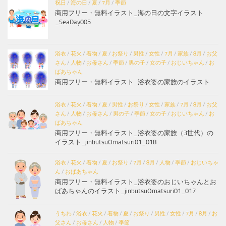
祝日
/
海の日
/
夏
/
7月
/
季節
商用フリー・無料イラスト_海の日の文字イラスト
_SeaDay005
浴衣
/
花火
/
着物
/
夏
/
お祭り
/
男性
/
女性
/
7月
/
家族
/
8月
/
お父
さん
/
人物
/
お母さん
/
季節
/
男の子
/
女の子
/
おじいちゃん
/
お
ばあちゃん
商用フリー・無料イラスト_浴衣姿の家族のイラスト
浴衣
/
花火
/
着物
/
夏
/
男性
/
お祭り
/
女性
/
家族
/
7月
/
8月
/
お父
さん
/
人物
/
お母さん
/
男の子
/
季節
/
女の子
/
おじいちゃん
/
お
ばあちゃん
商用フリー・無料イラスト_浴衣姿の家族（3世代）の
イラスト_jinbutsuOmatsuri01_018
浴衣
/
花火
/
着物
/
夏
/
お祭り
/
7月
/
8月
/
人物
/
季節
/
おじいちゃ
ん
/
おばあちゃん
商用フリー・無料イラスト_浴衣姿のおじいちゃんとお
ばあちゃんのイラスト_jinbutsuOmatsuri01_017
うちわ
/
浴衣
/
花火
/
着物
/
夏
/
お祭り
/
男性
/
女性
/
7月
/
8月
/
お
父さん
/
お母さん
/
人物
/
季節