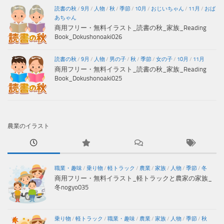
読書の秋
/
9月
/
人物
/
秋
/
季節
/
10月
/
おじいちゃん
/
11月
/
おば
あちゃん
商用フリー・無料イラスト_読書の秋_家族_Reading
Book_Dokushonoaki026
読書の秋
/
9月
/
人物
/
男の子
/
秋
/
季節
/
女の子
/
10月
/
11月
商用フリー・無料イラスト_読書の秋_家族_Reading
Book_Dokushonoaki025
農業のイラスト
職業・趣味
/
乗り物
/
軽トラック
/
農業
/
家族
/
人物
/
季節
/
冬
商用フリー・無料イラスト_軽トラックと農家の家族_
冬nogyo035
乗り物
/
軽トラック
/
職業・趣味
/
農業
/
家族
/
人物
/
季節
/
秋