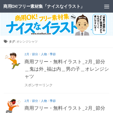
商用OK!フリー素材集「ナイスなイラスト」
コンテンツへスキップ
タグ:
オレンジシャツ
2月
/
節分
/
人物
/
季節
商用フリー・無料イラスト_2月_節分
＿鬼は外_福は内＿男の子＿オレンジシ
ャツ
スポンサーリンク
2月
/
節分
/
人物
/
季節
商用フリー・無料イラスト_2月_節分