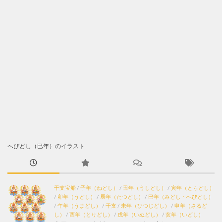
へびどし（巳年）のイラスト
干支宝船
/
子年（ねどし）
/
丑年（うしどし）
/
寅年（とらどし）
/
卯年（うどし）
/
辰年（たつどし）
/
巳年（みどし・へびどし）
/
午年（うまどし）
/
干支
/
未年（ひつじどし）
/
申年（さるど
し）
/
酉年（とりどし）
/
戌年（いぬどし）
/
亥年（いどし）