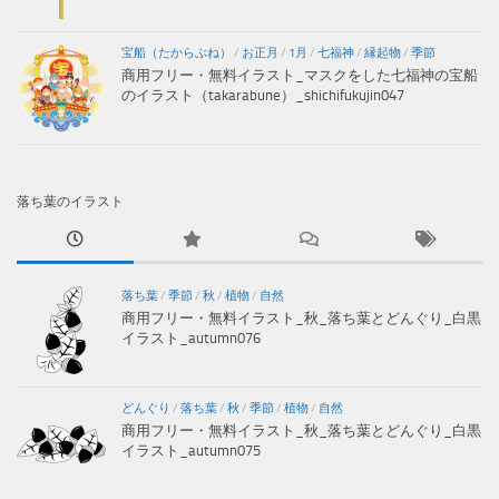
宝船（たからぶね）
/
お正月
/
1月
/
七福神
/
縁起物
/
季節
商用フリー・無料イラスト_マスクをした七福神の宝船
のイラスト（takarabune）_shichifukujin047
落ち葉のイラスト
落ち葉
/
季節
/
秋
/
植物
/
自然
商用フリー・無料イラスト_秋_落ち葉とどんぐり_白黒
イラスト_autumn076
どんぐり
/
落ち葉
/
秋
/
季節
/
植物
/
自然
商用フリー・無料イラスト_秋_落ち葉とどんぐり_白黒
イラスト_autumn075