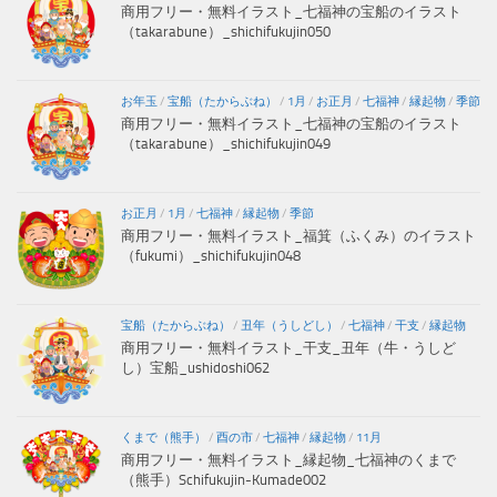
商用フリー・無料イラスト_七福神の宝船のイラスト
（takarabune）_shichifukujin050
お年玉
/
宝船（たからぶね）
/
1月
/
お正月
/
七福神
/
縁起物
/
季節
商用フリー・無料イラスト_七福神の宝船のイラスト
（takarabune）_shichifukujin049
お正月
/
1月
/
七福神
/
縁起物
/
季節
商用フリー・無料イラスト_福箕（ふくみ）のイラスト
（fukumi）_shichifukujin048
宝船（たからぶね）
/
丑年（うしどし）
/
七福神
/
干支
/
縁起物
商用フリー・無料イラスト_干支_丑年（牛・うしど
し）宝船_ushidoshi062
くまで（熊手）
/
酉の市
/
七福神
/
縁起物
/
11月
商用フリー・無料イラスト_縁起物_七福神のくまで
（熊手）Schifukujin-Kumade002