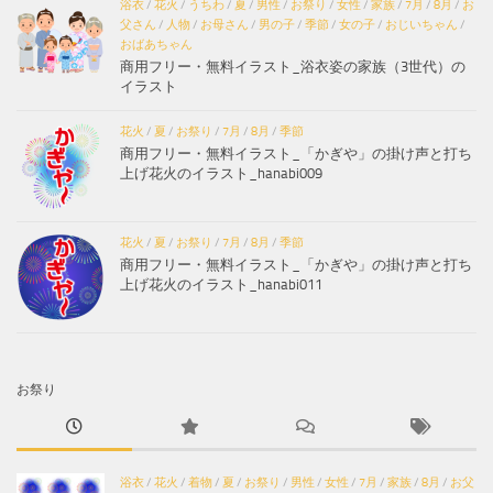
浴衣
/
花火
/
うちわ
/
夏
/
男性
/
お祭り
/
女性
/
家族
/
7月
/
8月
/
お
父さん
/
人物
/
お母さん
/
男の子
/
季節
/
女の子
/
おじいちゃん
/
おばあちゃん
商用フリー・無料イラスト_浴衣姿の家族（3世代）の
イラスト
花火
/
夏
/
お祭り
/
7月
/
8月
/
季節
商用フリー・無料イラスト_「かぎや」の掛け声と打ち
上げ花火のイラスト_hanabi009
花火
/
夏
/
お祭り
/
7月
/
8月
/
季節
商用フリー・無料イラスト_「かぎや」の掛け声と打ち
上げ花火のイラスト_hanabi011
お祭り
浴衣
/
花火
/
着物
/
夏
/
お祭り
/
男性
/
女性
/
7月
/
家族
/
8月
/
お父