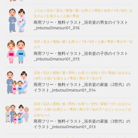
うちわ
/
浴衣
/
花火
/
着物
/
夏
/
お祭り
/
男性
/
女性
/
7月
/
8月
/
お
父さん
/
お母さん
/
人物
/
季節
商用フリー・無料イラスト_浴衣姿の男女のイラスト
_jinbutsuOmatsuri01_016
浴衣
/
花火
/
着物
/
夏
/
お祭り
/
7月
/
8月
/
人物
/
季節
/
男の子
/
女
の子
商用フリー・無料イラスト_浴衣姿の子供のイラスト
_jinbutsuOmatsuri01_015
浴衣
/
花火
/
着物
/
夏
/
男性
/
お祭り
/
女性
/
7月
/
家族
/
お父さん
/
8月
/
人物
/
お母さん
/
季節
/
男の子
/
女の子
商用フリー・無料イラスト_浴衣姿の家族（2世代）の
イラスト_jinbutsuOmatsuri01_014
浴衣
/
花火
/
着物
/
夏
/
男性
/
お祭り
/
女性
/
家族
/
7月
/
お父さん
/
8月
/
人物
/
お母さん
/
季節
/
男の子
/
女の子
/
おじいちゃん
/
お
ばあちゃん
商用フリー・無料イラスト_浴衣姿の家族（3世代）の
イラスト_jinbutsuOmatsuri01_013