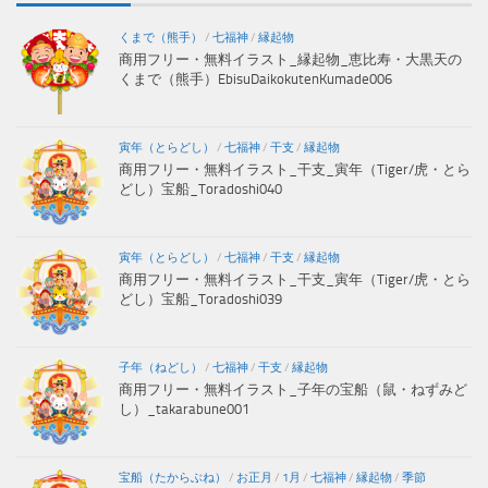
くまで（熊手）
/
七福神
/
縁起物
商用フリー・無料イラスト_縁起物_恵比寿・大黒天の
くまで（熊手）EbisuDaikokutenKumade006
寅年（とらどし）
/
七福神
/
干支
/
縁起物
商用フリー・無料イラスト_干支_寅年（Tiger/虎・とら
どし）宝船_Toradoshi040
寅年（とらどし）
/
七福神
/
干支
/
縁起物
商用フリー・無料イラスト_干支_寅年（Tiger/虎・とら
どし）宝船_Toradoshi039
子年（ねどし）
/
七福神
/
干支
/
縁起物
商用フリー・無料イラスト_子年の宝船（鼠・ねずみど
し）_takarabune001
宝船（たからぶね）
/
お正月
/
1月
/
七福神
/
縁起物
/
季節