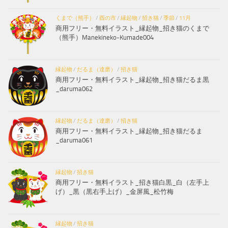
くまで（熊手）
/
酉の市
/
縁起物
/
招き猫
/
季節
/
11月
商用フリー・無料イラスト_縁起物_招き猫のくまで
（熊手）Manekineko-Kumade004
縁起物
/
だるま（達磨）
/
招き猫
商用フリー・無料イラスト_縁起物_招き猫だるま黒
_daruma062
縁起物
/
だるま（達磨）
/
招き猫
商用フリー・無料イラスト_縁起物_招き猫だるま
_daruma061
縁起物
/
招き猫
商用フリー・無料イラスト_招き猫白黒_白（左手上
げ）_黒（黒右手上げ）_金屏風_松竹梅
縁起物
/
招き猫