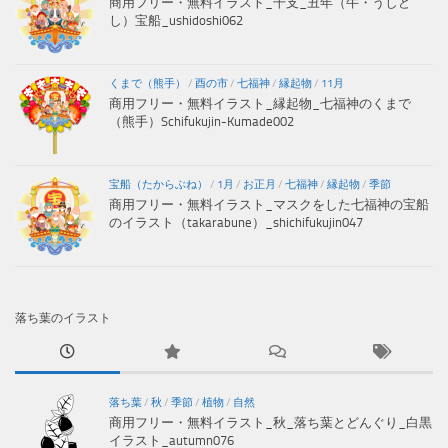
商用フリー・無料イラスト_干支_丑年（牛・うしど
し）宝船_ushidoshi062
くまで（熊手）
/
酉の市
/
七福神
/
縁起物
/
11月
商用フリー・無料イラスト_縁起物_七福神のくまで
（熊手）Schifukujin-Kumade002
宝船（たからぶね）
/
1月
/
お正月
/
七福神
/
縁起物
/
季節
商用フリー・無料イラスト_マスクをした七福神の宝船
のイラスト（takarabune）_shichifukujin047
落ち葉のイラスト
落ち葉
/
秋
/
季節
/
植物
/
自然
商用フリー・無料イラスト_秋_落ち葉とどんぐり_白黒
イラスト_autumn076