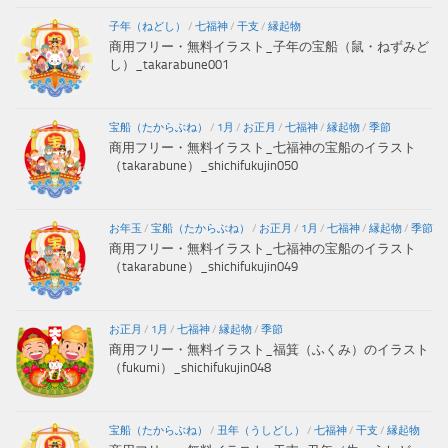
子年（ねどし）
/
七福神
/
干支
/
縁起物
商用フリー・無料イラスト_子年の宝船（鼠・ねずみど
し）_takarabune001
宝船（たからぶね）
/
1月
/
お正月
/
七福神
/
縁起物
/
季節
商用フリー・無料イラスト_七福神の宝船のイラスト
（takarabune）_shichifukujin050
お年玉
/
宝船（たからぶね）
/
お正月
/
1月
/
七福神
/
縁起物
/
季節
商用フリー・無料イラスト_七福神の宝船のイラスト
（takarabune）_shichifukujin049
お正月
/
1月
/
七福神
/
縁起物
/
季節
商用フリー・無料イラスト_福箕（ふくみ）のイラスト
（fukumi）_shichifukujin048
宝船（たからぶね）
/
丑年（うしどし）
/
七福神
/
干支
/
縁起物