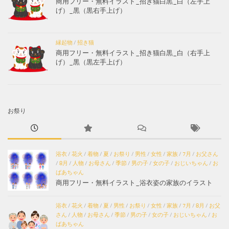
商用フリー・無料イラスト_招き猫白黒_白（左手上
げ）_黒（黒右手上げ）
縁起物
/
招き猫
商用フリー・無料イラスト_招き猫白黒_白（右手上
げ）_黒（黒左手上げ）
お祭り
浴衣
/
花火
/
着物
/
夏
/
お祭り
/
男性
/
女性
/
家族
/
7月
/
お父さん
/
8月
/
人物
/
お母さん
/
季節
/
男の子
/
女の子
/
おじいちゃん
/
お
ばあちゃん
商用フリー・無料イラスト_浴衣姿の家族のイラスト
浴衣
/
花火
/
着物
/
夏
/
男性
/
お祭り
/
女性
/
家族
/
7月
/
8月
/
お父
さん
/
人物
/
お母さん
/
季節
/
男の子
/
女の子
/
おじいちゃん
/
お
ばあちゃん