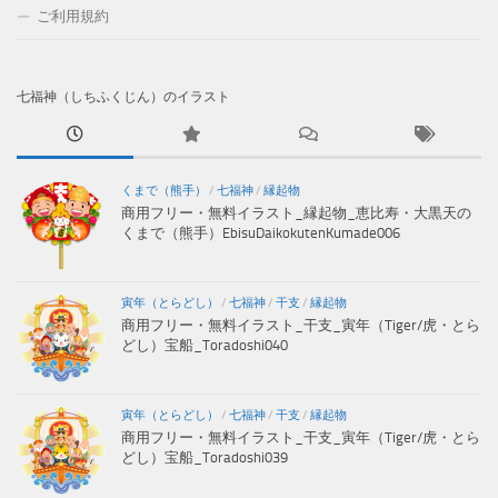
ご利用規約
七福神（しちふくじん）のイラスト
くまで（熊手）
/
七福神
/
縁起物
商用フリー・無料イラスト_縁起物_恵比寿・大黒天の
くまで（熊手）EbisuDaikokutenKumade006
寅年（とらどし）
/
七福神
/
干支
/
縁起物
商用フリー・無料イラスト_干支_寅年（Tiger/虎・とら
どし）宝船_Toradoshi040
寅年（とらどし）
/
七福神
/
干支
/
縁起物
商用フリー・無料イラスト_干支_寅年（Tiger/虎・とら
どし）宝船_Toradoshi039