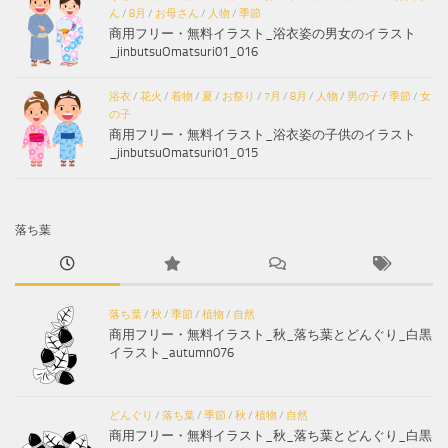
ん
/
8月
/
お母さん
/
人物
/
季節
商用フリー・無料イラスト_浴衣姿の男女のイラスト
_jinbutsuOmatsuri01_016
浴衣
/
花火
/
着物
/
夏
/
お祭り
/
7月
/
8月
/
人物
/
男の子
/
季節
/
女
の子
商用フリー・無料イラスト_浴衣姿の子供のイラスト
_jinbutsuOmatsuri01_015
落ち葉
落ち葉
/
秋
/
季節
/
植物
/
自然
商用フリー・無料イラスト_秋_落ち葉とどんぐり_白黒
イラスト_autumn076
どんぐり
/
落ち葉
/
季節
/
秋
/
植物
/
自然
商用フリー・無料イラスト_秋_落ち葉とどんぐり_白黒