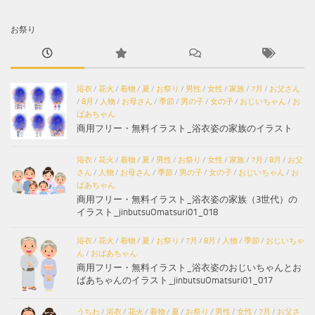
お祭り
浴衣
/
花火
/
着物
/
夏
/
お祭り
/
男性
/
女性
/
家族
/
7月
/
お父さん
/
8月
/
人物
/
お母さん
/
季節
/
男の子
/
女の子
/
おじいちゃん
/
お
ばあちゃん
商用フリー・無料イラスト_浴衣姿の家族のイラスト
浴衣
/
花火
/
着物
/
夏
/
男性
/
お祭り
/
女性
/
家族
/
7月
/
8月
/
お父
さん
/
人物
/
お母さん
/
季節
/
男の子
/
女の子
/
おじいちゃん
/
お
ばあちゃん
商用フリー・無料イラスト_浴衣姿の家族（3世代）の
イラスト_jinbutsuOmatsuri01_018
浴衣
/
花火
/
着物
/
夏
/
お祭り
/
7月
/
8月
/
人物
/
季節
/
おじいちゃ
ん
/
おばあちゃん
商用フリー・無料イラスト_浴衣姿のおじいちゃんとお
ばあちゃんのイラスト_jinbutsuOmatsuri01_017
うちわ
/
浴衣
/
花火
/
着物
/
夏
/
お祭り
/
男性
/
女性
/
7月
/
お父さ