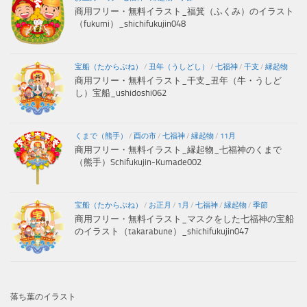
商用フリー・無料イラスト_福箕（ふくみ）のイラスト
（fukumi）_shichifukujin048
宝船（たからぶね）
/
丑年（うしどし）
/
七福神
/
干支
/
縁起物
商用フリー・無料イラスト_干支_丑年（牛・うしど
し）宝船_ushidoshi062
くまで（熊手）
/
酉の市
/
七福神
/
縁起物
/
11月
商用フリー・無料イラスト_縁起物_七福神のくまで
（熊手）Schifukujin-Kumade002
宝船（たからぶね）
/
お正月
/
1月
/
七福神
/
縁起物
/
季節
商用フリー・無料イラスト_マスクをした七福神の宝船
のイラスト（takarabune）_shichifukujin047
落ち葉のイラスト