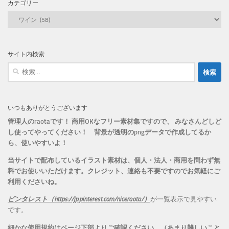
カテゴリー
カ
テ
ゴ
リ
サイト内検索
ー
検
索:
いつもありがとうございます
管理人のraotaです！ 商用OKなフリー素材集ですので、 みなさんどしど
し使ってやってください！
背景が透明のpngデータで作成してるか
ら、
使いやすいよ！
当サイトで配布しているイラスト素材は、個人・法人・商用を問わず無
料でお使いいただけます。
クレジット、連絡も不要ですのでお気軽にご
利用くださいね。
ピンタレスト（https://jp.pinterest.com/niceraota/）
が一覧表示で見やすい
です。
細かな使用規約はページ下部よりご確認ください。（あまり難しいこと