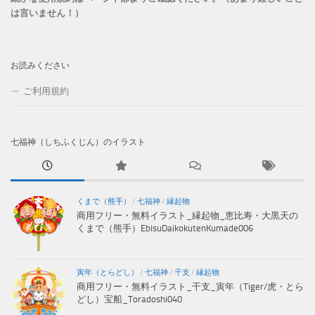
は言いません！）
お読みください
ご利用規約
七福神（しちふくじん）のイラスト
くまで（熊手）
/
七福神
/
縁起物
商用フリー・無料イラスト_縁起物_恵比寿・大黒天の
くまで（熊手）EbisuDaikokutenKumade006
寅年（とらどし）
/
七福神
/
干支
/
縁起物
商用フリー・無料イラスト_干支_寅年（Tiger/虎・とら
どし）宝船_Toradoshi040