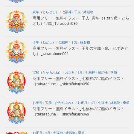
寅年（とらどし）
/
七福神
/
干支
/
縁起物
商用フリー・無料イラスト_干支_寅年（Tiger/虎・とら
どし）宝船_Toradoshi039
子年（ねどし）
/
七福神
/
干支
/
縁起物
商用フリー・無料イラスト_子年の宝船（鼠・ねずみど
し）_takarabune001
宝船（たからぶね）
/
お正月
/
1月
/
七福神
/
縁起物
/
季節
商用フリー・無料イラスト_七福神の宝船のイラスト
（takarabune）_shichifukujin050
お年玉
/
宝船（たからぶね）
/
お正月
/
1月
/
七福神
/
縁起物
/
季節
商用フリー・無料イラスト_七福神の宝船のイラスト
（takarabune）_shichifukujin049
お正月
/
1月
/
七福神
/
縁起物
/
季節