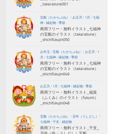
_takarabune001
宝船（たからぶね）
/
お正月
/
1月
/
七福
神
/
縁起物
/
季節
商用フリー・無料イラスト_七福神
の宝船のイラスト（takarabune）
_shichifukujin050
お年玉
/
宝船（たからぶね）
/
お正月
/
1
月
/
七福神
/
縁起物
/
季節
商用フリー・無料イラスト_七福神
の宝船のイラスト（takarabune）
_shichifukujin049
お正月
/
1月
/
七福神
/
縁起物
/
季節
商用フリー・無料イラスト_福箕
（ふくみ）のイラスト（fukumi）
_shichifukujin048
宝船（たからぶね）
/
丑年（うしどし）
/
七福神
/
干支
/
縁起物
商用フリー・無料イラスト_干支_
丑年（牛・うしどし）宝船