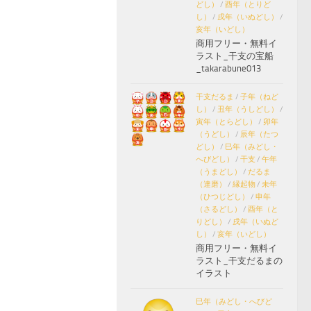
どし）
/
酉年（とりど
し）
/
戌年（いぬどし）
/
亥年（いどし）
商用フリー・無料イ
ラスト_干支の宝船
_takarabune013
干支だるま
/
子年（ねど
し）
/
丑年（うしどし）
/
寅年（とらどし）
/
卯年
（うどし）
/
辰年（たつ
どし）
/
巳年（みどし・
へびどし）
/
干支
/
午年
（うまどし）
/
だるま
（達磨）
/
縁起物
/
未年
（ひつじどし）
/
申年
（さるどし）
/
酉年（と
りどし）
/
戌年（いぬど
し）
/
亥年（いどし）
商用フリー・無料イ
ラスト_干支だるまの
イラスト
巳年（みどし・へびど