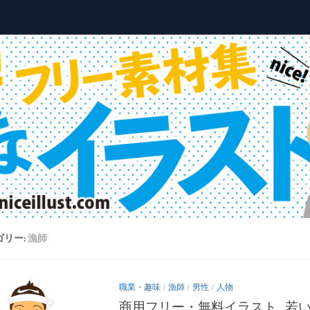
ゴリー:
漁師
職業・趣味
/
漁師
/
男性
/
人物
商用フリー・無料イラスト_若