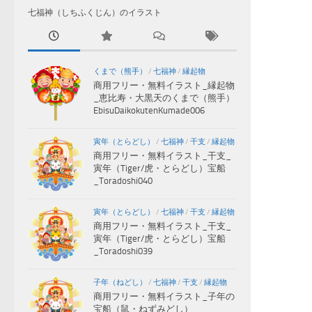
七福神（しちふくじん）のイラスト
くまで（熊手）
/
七福神
/
縁起物
商用フリー・無料イラスト_縁起物
_恵比寿・大黒天のくまで（熊手）
EbisuDaikokutenKumade006
寅年（とらどし）
/
七福神
/
干支
/
縁起物
商用フリー・無料イラスト_干支_
寅年（Tiger/虎・とらどし）宝船
_Toradoshi040
寅年（とらどし）
/
七福神
/
干支
/
縁起物
商用フリー・無料イラスト_干支_
寅年（Tiger/虎・とらどし）宝船
_Toradoshi039
子年（ねどし）
/
七福神
/
干支
/
縁起物
商用フリー・無料イラスト_子年の
宝船（鼠・ねずみどし）