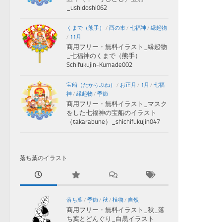
_ushidoshi062
くまで（熊手）
/
酉の市
/
七福神
/
縁起物
/
11月
商用フリー・無料イラスト_縁起物
_七福神のくまで（熊手）
Schifukujin-Kumade002
宝船（たからぶね）
/
お正月
/
1月
/
七福
神
/
縁起物
/
季節
商用フリー・無料イラスト_マスク
をした七福神の宝船のイラスト
（takarabune）_shichifukujin047
落ち葉のイラスト
落ち葉
/
季節
/
秋
/
植物
/
自然
商用フリー・無料イラスト_秋_落
ち葉とどんぐり_白黒イラスト