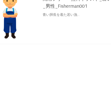
_男性_Fisherman001
青い胴長を着た若い漁...