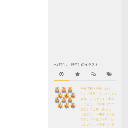
へびどし（巳年）のイラスト
干支宝船
/
子年（ねど
し）
/
丑年（うしどし）
/
寅年（とらどし）
/
卯年
（うどし）
/
辰年（たつ
どし）
/
巳年（みどし・
へびどし）
/
午年（うま
どし）
/
干支
/
未年（ひ
つじどし）
/
申年（さる