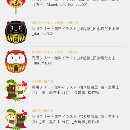
（熊手）Manekineko-Kumade004
縁起物
/
だるま（達磨）
/
招き猫
商用フリー・無料イラスト_縁起物_招き猫だるま黒
_daruma062
縁起物
/
だるま（達磨）
/
招き猫
商用フリー・無料イラスト_縁起物_招き猫だるま
_daruma061
縁起物
/
招き猫
商用フリー・無料イラスト_招き猫白黒_白（左手上
げ）_黒（黒右手上げ）_金屏風_松竹梅
縁起物
/
招き猫
商用フリー・無料イラスト_招き猫白黒_白（右手上
げ）_黒（黒左手上げ）_金屏風_松竹梅