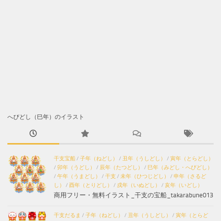
へびどし（巳年）のイラスト
干支宝船
/
子年（ねどし）
/
丑年（うしどし）
/
寅年（とらどし）
/
卯年（うどし）
/
辰年（たつどし）
/
巳年（みどし・へびどし）
/
午年（うまどし）
/
干支
/
未年（ひつじどし）
/
申年（さるど
し）
/
酉年（とりどし）
/
戌年（いぬどし）
/
亥年（いどし）
商用フリー・無料イラスト_干支の宝船_takarabune013
干支だるま
/
子年（ねどし）
/
丑年（うしどし）
/
寅年（とらど