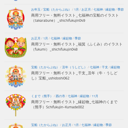
お年玉
/
宝船（たからぶね）
/
1月
/
お正月
/
七福神
/
縁起物
/
季節
商用フリー・無料イラスト_七福神の宝船のイラスト
（takarabune）_shichifukujin049
お正月
/
1月
/
七福神
/
縁起物
/
季節
商用フリー・無料イラスト_福箕（ふくみ）のイラスト
（fukumi）_shichifukujin048
宝船（たからぶね）
/
丑年（うしどし）
/
七福神
/
干支
/
縁起物
商用フリー・無料イラスト_干支_丑年（牛・うしど
し）宝船_ushidoshi062
くまで（熊手）
/
酉の市
/
七福神
/
縁起物
/
11月
商用フリー・無料イラスト_縁起物_七福神のくまで
（熊手）Schifukujin-Kumade002
宝船（たからぶね）
/
お正月
/
1月
/
七福神
/
縁起物
/
季節