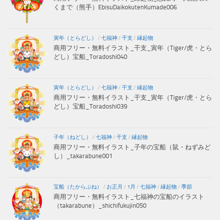
くまで（熊手）EbisuDaikokutenKumade006
寅年（とらどし）
/
七福神
/
干支
/
縁起物
商用フリー・無料イラスト_干支_寅年（Tiger/虎・とら
どし）宝船_Toradoshi040
寅年（とらどし）
/
七福神
/
干支
/
縁起物
商用フリー・無料イラスト_干支_寅年（Tiger/虎・とら
どし）宝船_Toradoshi039
子年（ねどし）
/
七福神
/
干支
/
縁起物
商用フリー・無料イラスト_子年の宝船（鼠・ねずみど
し）_takarabune001
宝船（たからぶね）
/
お正月
/
1月
/
七福神
/
縁起物
/
季節
商用フリー・無料イラスト_七福神の宝船のイラスト
（takarabune）_shichifukujin050