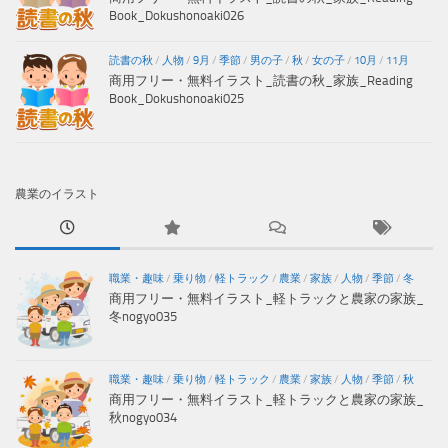
Book_Dokushonoaki026
読書の秋
/
人物
/
9月
/
季節
/
男の子
/
秋
/
女の子
/
10月
/
11月
商用フリー・無料イラスト_読書の秋_家族_Reading
Book_Dokushonoaki025
農業のイラスト
職業・趣味
/
乗り物
/
軽トラック
/
農業
/
家族
/
人物
/
季節
/
冬
商用フリー・無料イラスト_軽トラックと農家の家族_
冬nogyo035
職業・趣味
/
乗り物
/
軽トラック
/
農業
/
家族
/
人物
/
季節
/
秋
商用フリー・無料イラスト_軽トラックと農家の家族_
秋nogyo034