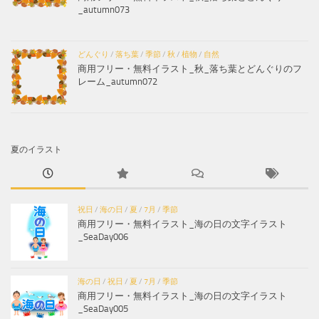
_autumn073
どんぐり
/
落ち葉
/
季節
/
秋
/
植物
/
自然
商用フリー・無料イラスト_秋_落ち葉とどんぐりのフ
レーム_autumn072
夏のイラスト
祝日
/
海の日
/
夏
/
7月
/
季節
商用フリー・無料イラスト_海の日の文字イラスト
_SeaDay006
海の日
/
祝日
/
夏
/
7月
/
季節
商用フリー・無料イラスト_海の日の文字イラスト
_SeaDay005