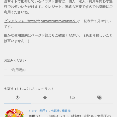
当サイトで配布しているイラスト素材は、個人・法人・商用を問わず無
料でお使いいただけます。
クレジット、連絡も不要ですのでお気軽にご
利用くださいね。
ピンタレスト（https://jp.pinterest.com/niceraota/）
が一覧表示で見やすい
です。
細かな使用規約はページ下部よりご確認ください。（あまり難しいこと
は言いません！）
お読みください
ご利用規約
七福神（しちふくじん）のイラスト
くまで（熊手）
/
七福神
/
縁起物
商用フリー・無料イラスト_縁起物_恵比寿・大黒天の