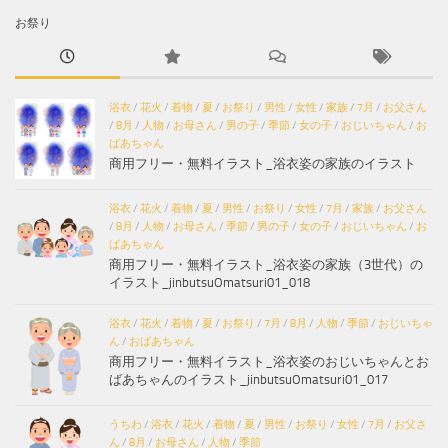
お祭り
浴衣
/
花火
/
着物
/
夏
/
お祭り
/
男性
/
女性
/
家族
/
7月
/
お父さん
/
8月
/
人物
/
お母さん
/
男の子
/
季節
/
女の子
/
おじいちゃん
/
お
ばあちゃん
商用フリー・無料イラスト_浴衣姿の家族のイラスト
浴衣
/
花火
/
着物
/
夏
/
男性
/
お祭り
/
女性
/
7月
/
家族
/
お父さん
/
8月
/
人物
/
お母さん
/
季節
/
男の子
/
女の子
/
おじいちゃん
/
お
ばあちゃん
商用フリー・無料イラスト_浴衣姿の家族（3世代）の
イラスト_jinbutsuOmatsuri01_018
浴衣
/
花火
/
着物
/
夏
/
お祭り
/
7月
/
8月
/
人物
/
季節
/
おじいちゃ
ん
/
おばあちゃん
商用フリー・無料イラスト_浴衣姿のおじいちゃんとお
ばあちゃんのイラスト_jinbutsuOmatsuri01_017
うちわ
/
浴衣
/
花火
/
着物
/
夏
/
男性
/
お祭り
/
女性
/
7月
/
お父さ
ん
/
8月
/
お母さん
/
人物
/
季節