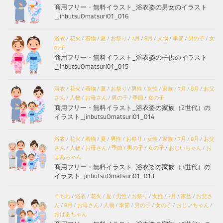
商用フリー・無料イラスト_浴衣姿の男女のイラスト
_jinbutsuOmatsuri01_016
浴衣
/
花火
/
着物
/
夏
/
お祭り
/
7月
/
8月
/
人物
/
季節
/
男の子
/
女
の子
商用フリー・無料イラスト_浴衣姿の子供のイラスト
_jinbutsuOmatsuri01_015
浴衣
/
花火
/
着物
/
夏
/
お祭り
/
男性
/
女性
/
家族
/
7月
/
8月
/
お父
さん
/
人物
/
お母さん
/
男の子
/
季節
/
女の子
商用フリー・無料イラスト_浴衣姿の家族（2世代）の
イラスト_jinbutsuOmatsuri01_014
浴衣
/
花火
/
着物
/
夏
/
男性
/
お祭り
/
女性
/
家族
/
7月
/
8月
/
お父
さん
/
人物
/
お母さん
/
季節
/
男の子
/
女の子
/
おじいちゃん
/
お
ばあちゃん
商用フリー・無料イラスト_浴衣姿の家族（3世代）の
イラスト_jinbutsuOmatsuri01_013
うちわ
/
浴衣
/
花火
/
夏
/
男性
/
お祭り
/
女性
/
7月
/
家族
/
お父さ
ん
/
8月
/
お母さん
/
人物
/
季節
/
男の子
/
女の子
/
おじいちゃん
/
おばあちゃん