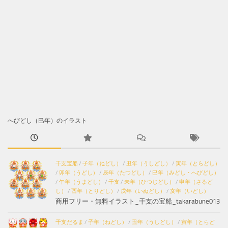
へびどし（巳年）のイラスト
干支宝船
/
子年（ねどし）
/
丑年（うしどし）
/
寅年（とらどし）
/
卯年（うどし）
/
辰年（たつどし）
/
巳年（みどし・へびどし）
/
午年（うまどし）
/
干支
/
未年（ひつじどし）
/
申年（さるど
し）
/
酉年（とりどし）
/
戌年（いぬどし）
/
亥年（いどし）
商用フリー・無料イラスト_干支の宝船_takarabune013
干支だるま
/
子年（ねどし）
/
丑年（うしどし）
/
寅年（とらど