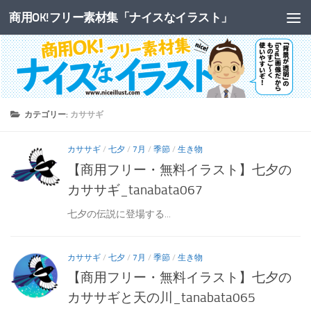
商用OK!フリー素材集「ナイスなイラスト」
コンテンツへスキップ
カテゴリー:
カササギ
カササギ
/
七夕
/
7月
/
季節
/
生き物
【商用フリー・無料イラスト】七夕の
カササギ_tanabata067
七夕の伝説に登場する...
カササギ
/
七夕
/
7月
/
季節
/
生き物
【商用フリー・無料イラスト】七夕の
カササギと天の川_tanabata065