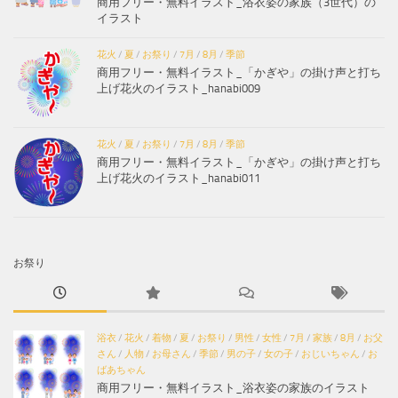
商用フリー・無料イラスト_浴衣姿の家族（3世代）の
イラスト
花火
/
夏
/
お祭り
/
7月
/
8月
/
季節
商用フリー・無料イラスト_「かぎや」の掛け声と打ち
上げ花火のイラスト_hanabi009
花火
/
夏
/
お祭り
/
7月
/
8月
/
季節
商用フリー・無料イラスト_「かぎや」の掛け声と打ち
上げ花火のイラスト_hanabi011
お祭り
浴衣
/
花火
/
着物
/
夏
/
お祭り
/
男性
/
女性
/
7月
/
家族
/
8月
/
お父
さん
/
人物
/
お母さん
/
季節
/
男の子
/
女の子
/
おじいちゃん
/
お
ばあちゃん
商用フリー・無料イラスト_浴衣姿の家族のイラスト