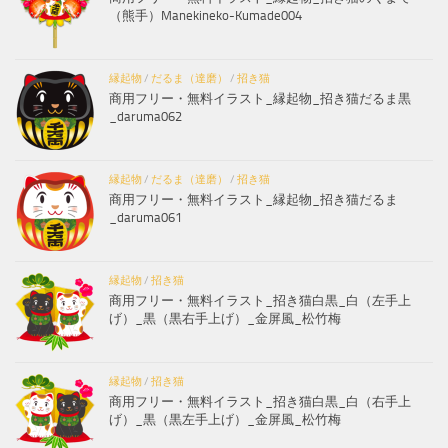
（熊手）Manekineko-Kumade004
縁起物
/
だるま（達磨）
/
招き猫
商用フリー・無料イラスト_縁起物_招き猫だるま黒
_daruma062
縁起物
/
だるま（達磨）
/
招き猫
商用フリー・無料イラスト_縁起物_招き猫だるま
_daruma061
縁起物
/
招き猫
商用フリー・無料イラスト_招き猫白黒_白（左手上
げ）_黒（黒右手上げ）_金屏風_松竹梅
縁起物
/
招き猫
商用フリー・無料イラスト_招き猫白黒_白（右手上
げ）_黒（黒左手上げ）_金屏風_松竹梅