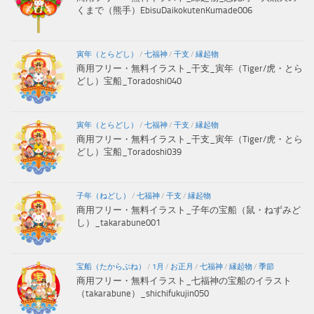
くまで（熊手）EbisuDaikokutenKumade006
寅年（とらどし）
/
七福神
/
干支
/
縁起物
商用フリー・無料イラスト_干支_寅年（Tiger/虎・とら
どし）宝船_Toradoshi040
寅年（とらどし）
/
七福神
/
干支
/
縁起物
商用フリー・無料イラスト_干支_寅年（Tiger/虎・とら
どし）宝船_Toradoshi039
子年（ねどし）
/
七福神
/
干支
/
縁起物
商用フリー・無料イラスト_子年の宝船（鼠・ねずみど
し）_takarabune001
宝船（たからぶね）
/
1月
/
お正月
/
七福神
/
縁起物
/
季節
商用フリー・無料イラスト_七福神の宝船のイラスト
（takarabune）_shichifukujin050