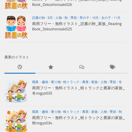
Book_Dokushonoaki026
読書の秋
/
9月
/
人物
/
秋
/
季節
/
男の子
/
10月
/
女の子
/
11月
商用フリー・無料イラスト_読書の秋_家族_Reading
Book_Dokushonoaki025
農業のイラスト
職業・趣味
/
乗り物
/
軽トラック
/
農業
/
家族
/
人物
/
季節
/
冬
商用フリー・無料イラスト_軽トラックと農家の家族_
冬nogyo035
職業・趣味
/
乗り物
/
軽トラック
/
農業
/
家族
/
人物
/
季節
/
秋
商用フリー・無料イラスト_軽トラックと農家の家族_
秋nogyo034