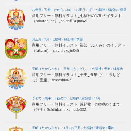
お年玉
/
宝船（たからぶね）
/
お正月
/
1月
/
七福神
/
縁起物
/
季節
商用フリー・無料イラスト_七福神の宝船のイラスト
（takarabune）_shichifukujin049
お正月
/
1月
/
七福神
/
縁起物
/
季節
商用フリー・無料イラスト_福箕（ふくみ）のイラスト
（fukumi）_shichifukujin048
宝船（たからぶね）
/
丑年（うしどし）
/
七福神
/
干支
/
縁起物
商用フリー・無料イラスト_干支_丑年（牛・うしど
し）宝船_ushidoshi062
くまで（熊手）
/
酉の市
/
七福神
/
縁起物
/
11月
商用フリー・無料イラスト_縁起物_七福神のくまで
（熊手）Schifukujin-Kumade002
宝船（たからぶね）
/
1月
/
お正月
/
七福神
/
縁起物
/
季節