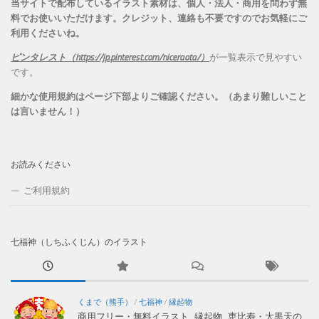
当サイトで配布しているイラスト素材は、個人・法人・商用を問わず無
料でお使いいただけます。
クレジット、連絡も不要ですのでお気軽にご
利用くださいね。
ピンタレスト（https://jp.pinterest.com/niceraota/）
が一覧表示で見やすい
です。
細かな使用規約はページ下部よりご確認ください。（あまり難しいこと
は言いません！）
お読みください
ご利用規約
七福神（しちふくじん）のイラスト
くまで（熊手）
/
七福神
/
縁起物
商用フリー・無料イラスト_縁起物_恵比寿・大黒天の