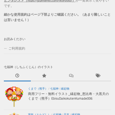
ピンタレスト（https://jp.pinterest.com/niceraota/）
が一覧表示で見やすい
です。
細かな使用規約はページ下部よりご確認ください。（あまり難しいこと
は言いません！）
お読みください
ご利用規約
七福神（しちふくじん）のイラスト
くまで（熊手）
/
七福神
/
縁起物
商用フリー・無料イラスト_縁起物_恵比寿・大黒天の
くまで（熊手）EbisuDaikokutenKumade006
寅年（とらどし）
/
七福神
/
干支
/
縁起物