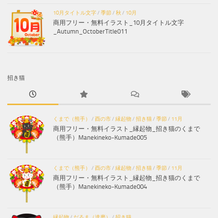
10月タイトル文字
/
季節
/
秋
/
10月
商用フリー・無料イラスト_10月タイトル文字
_Autumn_OctoberTitle011
招き猫
くまで（熊手）
/
酉の市
/
縁起物
/
招き猫
/
季節
/
11月
商用フリー・無料イラスト_縁起物_招き猫のくまで
（熊手）Manekineko-Kumade005
くまで（熊手）
/
酉の市
/
縁起物
/
招き猫
/
季節
/
11月
商用フリー・無料イラスト_縁起物_招き猫のくまで
（熊手）Manekineko-Kumade004
縁起物
/
だるま（達磨）
/
招き猫