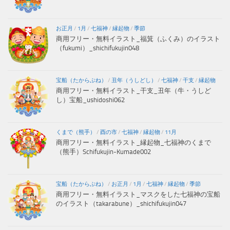
お正月
/
1月
/
七福神
/
縁起物
/
季節
商用フリー・無料イラスト_福箕（ふくみ）のイラスト
（fukumi）_shichifukujin048
宝船（たからぶね）
/
丑年（うしどし）
/
七福神
/
干支
/
縁起物
商用フリー・無料イラスト_干支_丑年（牛・うしど
し）宝船_ushidoshi062
くまで（熊手）
/
酉の市
/
七福神
/
縁起物
/
11月
商用フリー・無料イラスト_縁起物_七福神のくまで
（熊手）Schifukujin-Kumade002
宝船（たからぶね）
/
お正月
/
1月
/
七福神
/
縁起物
/
季節
商用フリー・無料イラスト_マスクをした七福神の宝船
のイラスト（takarabune）_shichifukujin047