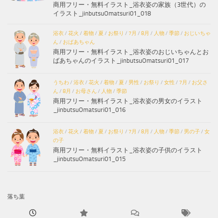
商用フリー・無料イラスト_浴衣姿の家族（3世代）の
イラスト_jinbutsuOmatsuri01_018
浴衣
/
花火
/
着物
/
夏
/
お祭り
/
7月
/
8月
/
人物
/
季節
/
おじいちゃ
ん
/
おばあちゃん
商用フリー・無料イラスト_浴衣姿のおじいちゃんとお
ばあちゃんのイラスト_jinbutsuOmatsuri01_017
うちわ
/
浴衣
/
花火
/
着物
/
夏
/
男性
/
お祭り
/
女性
/
7月
/
お父さ
ん
/
8月
/
お母さん
/
人物
/
季節
商用フリー・無料イラスト_浴衣姿の男女のイラスト
_jinbutsuOmatsuri01_016
浴衣
/
花火
/
着物
/
夏
/
お祭り
/
7月
/
8月
/
人物
/
季節
/
男の子
/
女
の子
商用フリー・無料イラスト_浴衣姿の子供のイラスト
_jinbutsuOmatsuri01_015
落ち葉