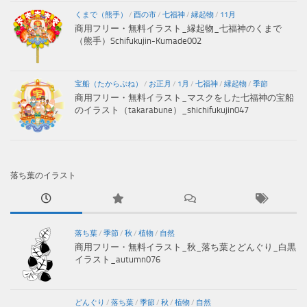
くまで（熊手）
/
酉の市
/
七福神
/
縁起物
/
11月
商用フリー・無料イラスト_縁起物_七福神のくまで
（熊手）Schifukujin-Kumade002
宝船（たからぶね）
/
お正月
/
1月
/
七福神
/
縁起物
/
季節
商用フリー・無料イラスト_マスクをした七福神の宝船
のイラスト（takarabune）_shichifukujin047
落ち葉のイラスト
落ち葉
/
季節
/
秋
/
植物
/
自然
商用フリー・無料イラスト_秋_落ち葉とどんぐり_白黒
イラスト_autumn076
どんぐり
/
落ち葉
/
季節
/
秋
/
植物
/
自然