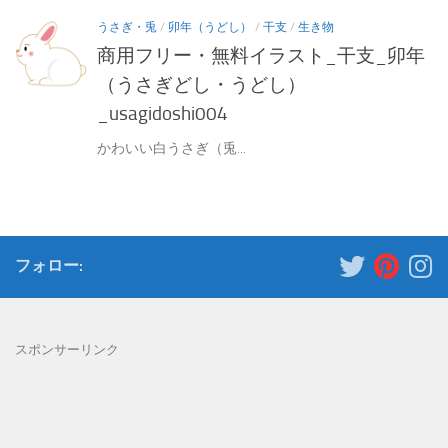
うさぎ・兎
/
卯年（うどし）
/
干支
/
生き物
商用フリー・無料イラスト_干支_卯年
（うさぎどし・うどし）
_usagidoshi004
かわいい白うさぎ（兎...
フォロー:
スポンサーリンク