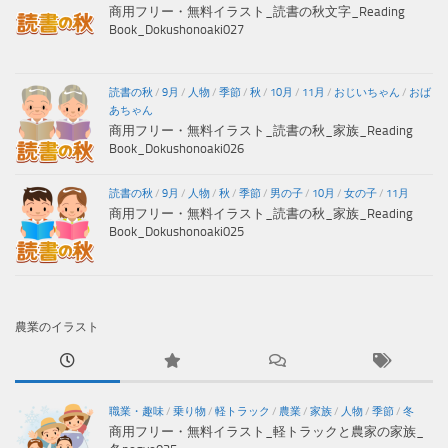
商用フリー・無料イラスト_読書の秋文字_Reading
Book_Dokushonoaki027
読書の秋
/
9月
/
人物
/
季節
/
秋
/
10月
/
11月
/
おじいちゃん
/
おば
あちゃん
商用フリー・無料イラスト_読書の秋_家族_Reading
Book_Dokushonoaki026
読書の秋
/
9月
/
人物
/
秋
/
季節
/
男の子
/
10月
/
女の子
/
11月
商用フリー・無料イラスト_読書の秋_家族_Reading
Book_Dokushonoaki025
農業のイラスト
職業・趣味
/
乗り物
/
軽トラック
/
農業
/
家族
/
人物
/
季節
/
冬
商用フリー・無料イラスト_軽トラックと農家の家族_