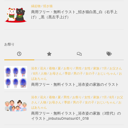
縁起物
/
招き猫
商用フリー・無料イラスト_招き猫白黒_白（右手上
げ）_黒（黒左手上げ）
お祭り
浴衣
/
花火
/
着物
/
夏
/
お祭り
/
男性
/
女性
/
家族
/
7月
/
お父さん
/
8月
/
人物
/
お母さん
/
季節
/
男の子
/
女の子
/
おじいちゃん
/
お
ばあちゃん
商用フリー・無料イラスト_浴衣姿の家族のイラスト
浴衣
/
花火
/
着物
/
夏
/
男性
/
お祭り
/
女性
/
家族
/
7月
/
8月
/
お父
さん
/
人物
/
お母さん
/
季節
/
男の子
/
女の子
/
おじいちゃん
/
お
ばあちゃん
商用フリー・無料イラスト_浴衣姿の家族（3世代）の
イラスト_jinbutsuOmatsuri01_018