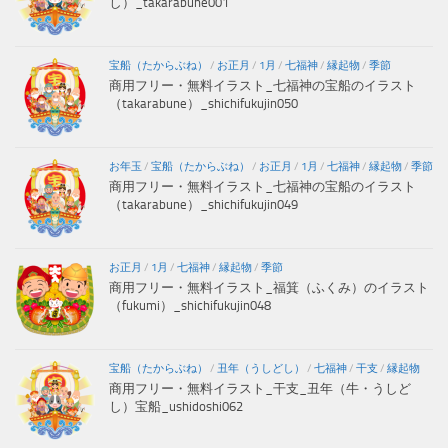
し）_takarabune001
宝船（たからぶね）
/
お正月
/
1月
/
七福神
/
縁起物
/
季節
商用フリー・無料イラスト_七福神の宝船のイラスト
（takarabune）_shichifukujin050
お年玉
/
宝船（たからぶね）
/
お正月
/
1月
/
七福神
/
縁起物
/
季節
商用フリー・無料イラスト_七福神の宝船のイラスト
（takarabune）_shichifukujin049
お正月
/
1月
/
七福神
/
縁起物
/
季節
商用フリー・無料イラスト_福箕（ふくみ）のイラスト
（fukumi）_shichifukujin048
宝船（たからぶね）
/
丑年（うしどし）
/
七福神
/
干支
/
縁起物
商用フリー・無料イラスト_干支_丑年（牛・うしど
し）宝船_ushidoshi062