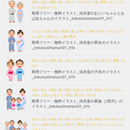
浴衣
/
花火
/
着物
/
夏
/
お祭り
/
7月
/
8月
/
人物
/
季節
/
おじいちゃ
ん
/
おばあちゃん
商用フリー・無料イラスト_浴衣姿のおじいちゃんとお
ばあちゃんのイラスト_jinbutsuOmatsuri01_017
うちわ
/
浴衣
/
花火
/
着物
/
夏
/
お祭り
/
男性
/
女性
/
7月
/
お父さ
ん
/
8月
/
お母さん
/
人物
/
季節
商用フリー・無料イラスト_浴衣姿の男女のイラスト
_jinbutsuOmatsuri01_016
浴衣
/
花火
/
着物
/
夏
/
お祭り
/
7月
/
8月
/
人物
/
男の子
/
季節
/
女
の子
商用フリー・無料イラスト_浴衣姿の子供のイラスト
_jinbutsuOmatsuri01_015
浴衣
/
花火
/
着物
/
夏
/
男性
/
お祭り
/
女性
/
家族
/
7月
/
お父さん
/
8月
/
人物
/
お母さん
/
季節
/
男の子
/
女の子
商用フリー・無料イラスト_浴衣姿の家族（2世代）の
イラスト_jinbutsuOmatsuri01_014
浴衣
/
花火
/
着物
/
夏
/
男性
/
お祭り
/
女性
/
家族
/
7月
/
8月
/
お父
さん
/
人物
/
お母さん
/
男の子
/
季節
/
女の子
/
おじいちゃん
/
お
ばあちゃん