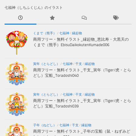
七福神（しちふくじん）のイラスト
くまで（熊手）
/
七福神
/
縁起物
商用フリー・無料イラスト_縁起物_恵比寿・大黒天の
くまで（熊手）EbisuDaikokutenKumade006
寅年（とらどし）
/
七福神
/
干支
/
縁起物
商用フリー・無料イラスト_干支_寅年（Tiger/虎・とら
どし）宝船_Toradoshi040
寅年（とらどし）
/
七福神
/
干支
/
縁起物
商用フリー・無料イラスト_干支_寅年（Tiger/虎・とら
どし）宝船_Toradoshi039
子年（ねどし）
/
七福神
/
干支
/
縁起物
商用フリー・無料イラスト_子年の宝船（鼠・ねずみど