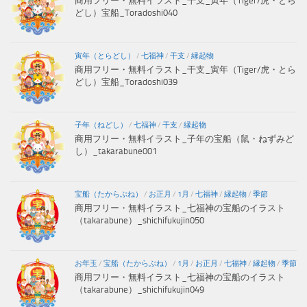
商用フリー・無料イラスト_干支_寅年（Tiger/虎・とら
どし）宝船_Toradoshi040
寅年（とらどし）
/
七福神
/
干支
/
縁起物
商用フリー・無料イラスト_干支_寅年（Tiger/虎・とら
どし）宝船_Toradoshi039
子年（ねどし）
/
七福神
/
干支
/
縁起物
商用フリー・無料イラスト_子年の宝船（鼠・ねずみど
し）_takarabune001
宝船（たからぶね）
/
お正月
/
1月
/
七福神
/
縁起物
/
季節
商用フリー・無料イラスト_七福神の宝船のイラスト
（takarabune）_shichifukujin050
お年玉
/
宝船（たからぶね）
/
1月
/
お正月
/
七福神
/
縁起物
/
季節
商用フリー・無料イラスト_七福神の宝船のイラスト
（takarabune）_shichifukujin049