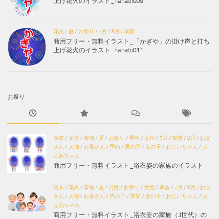
上げ花火のイラスト_hanabi009
花火
/
夏
/
お祭り
/
7月
/
8月
/
季節
商用フリー・無料イラスト_「かぎや」の掛け声と打ち
上げ花火のイラスト_hanabi011
お祭り
浴衣
/
花火
/
着物
/
夏
/
お祭り
/
男性
/
女性
/
7月
/
家族
/
8月
/
お父
さん
/
人物
/
お母さん
/
季節
/
男の子
/
女の子
/
おじいちゃん
/
お
ばあちゃん
商用フリー・無料イラスト_浴衣姿の家族のイラスト
浴衣
/
花火
/
着物
/
夏
/
男性
/
お祭り
/
女性
/
家族
/
7月
/
8月
/
お父
さん
/
人物
/
お母さん
/
男の子
/
季節
/
女の子
/
おじいちゃん
/
お
ばあちゃん
商用フリー・無料イラスト_浴衣姿の家族（3世代）の