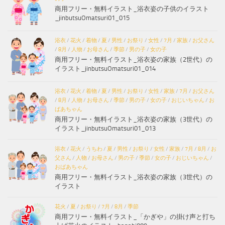
商用フリー・無料イラスト_浴衣姿の子供のイラスト
_jinbutsuOmatsuri01_015
浴衣
/
花火
/
着物
/
夏
/
男性
/
お祭り
/
女性
/
7月
/
家族
/
お父さん
/
8月
/
人物
/
お母さん
/
季節
/
男の子
/
女の子
商用フリー・無料イラスト_浴衣姿の家族（2世代）の
イラスト_jinbutsuOmatsuri01_014
浴衣
/
花火
/
着物
/
夏
/
男性
/
お祭り
/
女性
/
家族
/
7月
/
お父さん
/
8月
/
人物
/
お母さん
/
季節
/
男の子
/
女の子
/
おじいちゃん
/
お
ばあちゃん
商用フリー・無料イラスト_浴衣姿の家族（3世代）の
イラスト_jinbutsuOmatsuri01_013
浴衣
/
花火
/
うちわ
/
夏
/
男性
/
お祭り
/
女性
/
家族
/
7月
/
8月
/
お
父さん
/
人物
/
お母さん
/
男の子
/
季節
/
女の子
/
おじいちゃん
/
おばあちゃん
商用フリー・無料イラスト_浴衣姿の家族（3世代）の
イラスト
花火
/
夏
/
お祭り
/
7月
/
8月
/
季節
商用フリー・無料イラスト_「かぎや」の掛け声と打ち