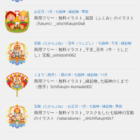
お正月
/
1月
/
七福神
/
縁起物
/
季節
商用フリー・無料イラスト_福箕（ふくみ）のイラスト
（fukumi）_shichifukujin048
宝船（たからぶね）
/
丑年（うしどし）
/
七福神
/
干支
/
縁起物
商用フリー・無料イラスト_干支_丑年（牛・うしど
し）宝船_ushidoshi062
くまで（熊手）
/
酉の市
/
七福神
/
縁起物
/
11月
商用フリー・無料イラスト_縁起物_七福神のくまで
（熊手）Schifukujin-Kumade002
宝船（たからぶね）
/
お正月
/
1月
/
七福神
/
縁起物
/
季節
商用フリー・無料イラスト_マスクをした七福神の宝船
のイラスト（takarabune）_shichifukujin047