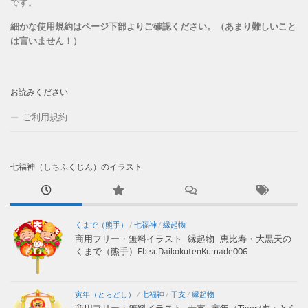
です。
細かな使用規約はページ下部よりご確認ください。（あまり難しいこと
は言いません！）
お読みください
ご利用規約
七福神（しちふくじん）のイラスト
くまで（熊手）
/
七福神
/
縁起物
商用フリー・無料イラスト_縁起物_恵比寿・大黒天の
くまで（熊手）EbisuDaikokutenKumade006
寅年（とらどし）
/
七福神
/
干支
/
縁起物