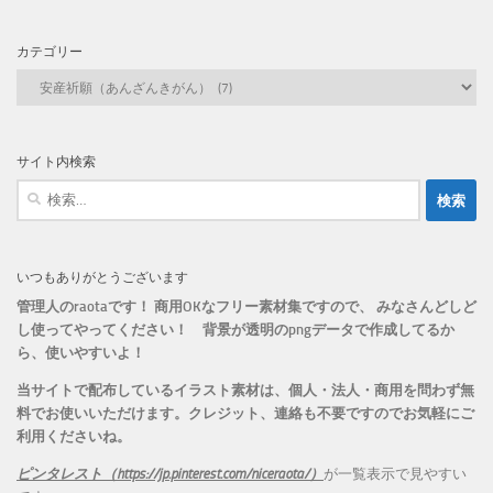
カテゴリー
カ
テ
ゴ
リ
サイト内検索
ー
検
索:
いつもありがとうございます
管理人のraotaです！ 商用OKなフリー素材集ですので、 みなさんどしど
し使ってやってください！
背景が透明のpngデータで作成してるか
ら、
使いやすいよ！
当サイトで配布しているイラスト素材は、個人・法人・商用を問わず無
料でお使いいただけます。
クレジット、連絡も不要ですのでお気軽にご
利用くださいね。
ピンタレスト（https://jp.pinterest.com/niceraota/）
が一覧表示で見やすい