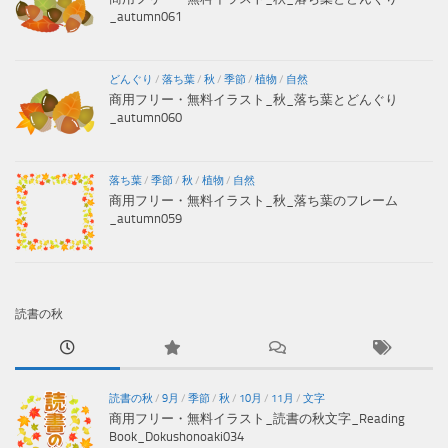
_autumn061
どんぐり
/
落ち葉
/
秋
/
季節
/
植物
/
自然
商用フリー・無料イラスト_秋_落ち葉とどんぐり
_autumn060
落ち葉
/
季節
/
秋
/
植物
/
自然
商用フリー・無料イラスト_秋_落ち葉のフレーム
_autumn059
読書の秋
読書の秋
/
9月
/
季節
/
秋
/
10月
/
11月
/
文字
商用フリー・無料イラスト_読書の秋文字_Reading
Book_Dokushonoaki034