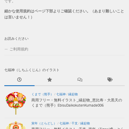
です。
細かな使用規約はページ下部よりご確認ください。（あまり難しいこと
は言いません！）
お読みください
ご利用規約
七福神（しちふくじん）のイラスト
くまで（熊手）
/
七福神
/
縁起物
商用フリー・無料イラスト_縁起物_恵比寿・大黒天の
くまで（熊手）EbisuDaikokutenKumade006
寅年（とらどし）
/
七福神
/
干支
/
縁起物