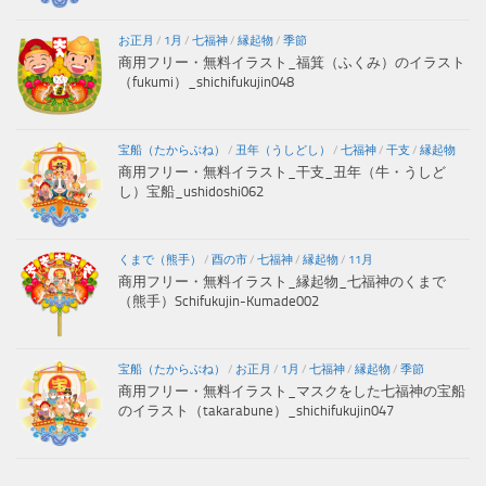
お正月
/
1月
/
七福神
/
縁起物
/
季節
商用フリー・無料イラスト_福箕（ふくみ）のイラスト
（fukumi）_shichifukujin048
宝船（たからぶね）
/
丑年（うしどし）
/
七福神
/
干支
/
縁起物
商用フリー・無料イラスト_干支_丑年（牛・うしど
し）宝船_ushidoshi062
くまで（熊手）
/
酉の市
/
七福神
/
縁起物
/
11月
商用フリー・無料イラスト_縁起物_七福神のくまで
（熊手）Schifukujin-Kumade002
宝船（たからぶね）
/
お正月
/
1月
/
七福神
/
縁起物
/
季節
商用フリー・無料イラスト_マスクをした七福神の宝船
のイラスト（takarabune）_shichifukujin047