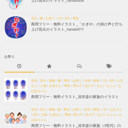
上げ花火のイラスト_hanabi009
花火
/
夏
/
お祭り
/
7月
/
8月
/
季節
商用フリー・無料イラスト_「かぎや」の掛け声と打ち
上げ花火のイラスト_hanabi011
お祭り
浴衣
/
花火
/
着物
/
夏
/
男性
/
お祭り
/
女性
/
家族
/
7月
/
8月
/
お父
さん
/
人物
/
お母さん
/
季節
/
男の子
/
女の子
/
おじいちゃん
/
お
ばあちゃん
商用フリー・無料イラスト_浴衣姿の家族のイラスト
浴衣
/
花火
/
着物
/
夏
/
男性
/
お祭り
/
女性
/
家族
/
7月
/
お父さん
/
8月
/
人物
/
お母さん
/
季節
/
男の子
/
女の子
/
おじいちゃん
/
お
ばあちゃん
商用フリー・無料イラスト_浴衣姿の家族（3世代）の