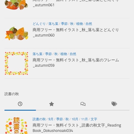
_autumn061
どんぐり
/
落ち葉
/
季節
/
秋
/
植物
/
自然
商用フリー・無料イラスト_秋_落ち葉とどんぐり
_autumn060
落ち葉
/
季節
/
秋
/
植物
/
自然
商用フリー・無料イラスト_秋_落ち葉のフレーム
_autumn059
読書の秋
読書の秋
/
9月
/
季節
/
秋
/
10月
/
11月
/
文字
商用フリー・無料イラスト_読書の秋文字_Reading
Book_Dokushonoaki034