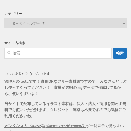
カテゴリー
カ
テ
ゴ
リ
サイト内検索
ー
検
索:
いつもありがとうございます
管理人のraotaです！ 商用OKなフリー素材集ですので、 みなさんどしど
し使ってやってください！
背景が透明のpngデータで作成してるか
ら、
使いやすいよ！
当サイトで配布しているイラスト素材は、個人・法人・商用を問わず無
料でお使いいただけます。
クレジット、連絡も不要ですのでお気軽にご
利用くださいね。
ピンタレスト（https://jp.pinterest.com/niceraota/）
が一覧表示で見やすい