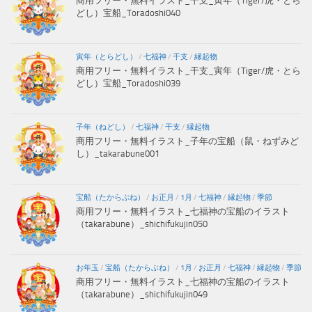
商用フリー・無料イラスト_干支_寅年（Tiger/虎・とら
どし）宝船_Toradoshi040
寅年（とらどし）
/
七福神
/
干支
/
縁起物
商用フリー・無料イラスト_干支_寅年（Tiger/虎・とら
どし）宝船_Toradoshi039
子年（ねどし）
/
七福神
/
干支
/
縁起物
商用フリー・無料イラスト_子年の宝船（鼠・ねずみど
し）_takarabune001
宝船（たからぶね）
/
お正月
/
1月
/
七福神
/
縁起物
/
季節
商用フリー・無料イラスト_七福神の宝船のイラスト
（takarabune）_shichifukujin050
お年玉
/
宝船（たからぶね）
/
1月
/
お正月
/
七福神
/
縁起物
/
季節
商用フリー・無料イラスト_七福神の宝船のイラスト
（takarabune）_shichifukujin049