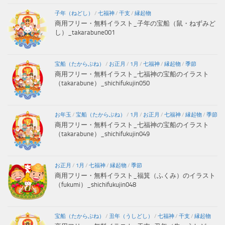
子年（ねどし）
/
七福神
/
干支
/
縁起物
商用フリー・無料イラスト_子年の宝船（鼠・ねずみど
し）_takarabune001
宝船（たからぶね）
/
お正月
/
1月
/
七福神
/
縁起物
/
季節
商用フリー・無料イラスト_七福神の宝船のイラスト
（takarabune）_shichifukujin050
お年玉
/
宝船（たからぶね）
/
1月
/
お正月
/
七福神
/
縁起物
/
季節
商用フリー・無料イラスト_七福神の宝船のイラスト
（takarabune）_shichifukujin049
お正月
/
1月
/
七福神
/
縁起物
/
季節
商用フリー・無料イラスト_福箕（ふくみ）のイラスト
（fukumi）_shichifukujin048
宝船（たからぶね）
/
丑年（うしどし）
/
七福神
/
干支
/
縁起物