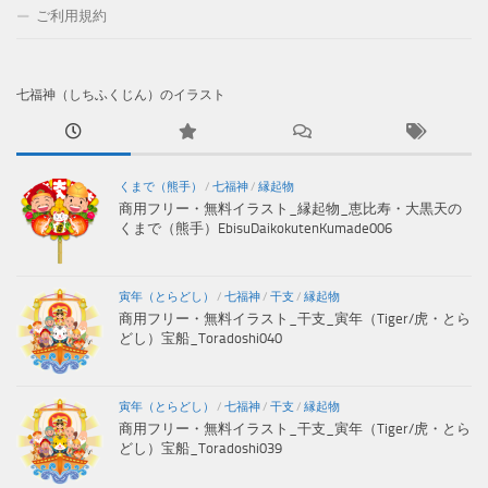
ご利用規約
七福神（しちふくじん）のイラスト
くまで（熊手）
/
七福神
/
縁起物
商用フリー・無料イラスト_縁起物_恵比寿・大黒天の
くまで（熊手）EbisuDaikokutenKumade006
寅年（とらどし）
/
七福神
/
干支
/
縁起物
商用フリー・無料イラスト_干支_寅年（Tiger/虎・とら
どし）宝船_Toradoshi040
寅年（とらどし）
/
七福神
/
干支
/
縁起物
商用フリー・無料イラスト_干支_寅年（Tiger/虎・とら
どし）宝船_Toradoshi039