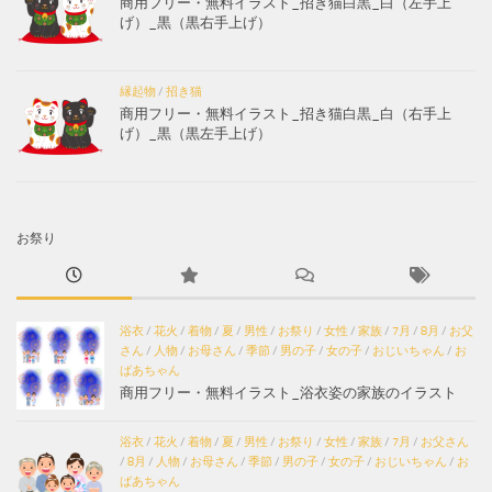
商用フリー・無料イラスト_招き猫白黒_白（左手上
げ）_黒（黒右手上げ）
縁起物
/
招き猫
商用フリー・無料イラスト_招き猫白黒_白（右手上
げ）_黒（黒左手上げ）
お祭り
浴衣
/
花火
/
着物
/
夏
/
男性
/
お祭り
/
女性
/
家族
/
7月
/
8月
/
お父
さん
/
人物
/
お母さん
/
季節
/
男の子
/
女の子
/
おじいちゃん
/
お
ばあちゃん
商用フリー・無料イラスト_浴衣姿の家族のイラスト
浴衣
/
花火
/
着物
/
夏
/
男性
/
お祭り
/
女性
/
家族
/
7月
/
お父さん
/
8月
/
人物
/
お母さん
/
季節
/
男の子
/
女の子
/
おじいちゃん
/
お
ばあちゃん