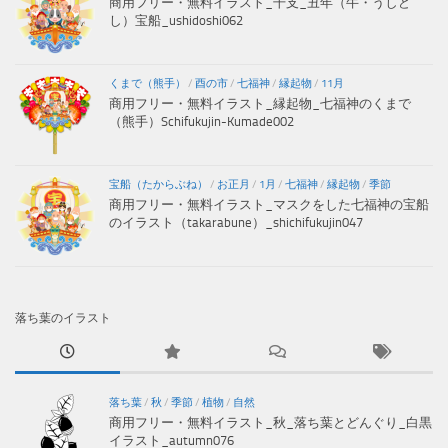
商用フリー・無料イラスト_干支_丑年（牛・うしど
し）宝船_ushidoshi062
くまで（熊手）
/
酉の市
/
七福神
/
縁起物
/
11月
商用フリー・無料イラスト_縁起物_七福神のくまで
（熊手）Schifukujin-Kumade002
宝船（たからぶね）
/
お正月
/
1月
/
七福神
/
縁起物
/
季節
商用フリー・無料イラスト_マスクをした七福神の宝船
のイラスト（takarabune）_shichifukujin047
落ち葉のイラスト
落ち葉
/
秋
/
季節
/
植物
/
自然
商用フリー・無料イラスト_秋_落ち葉とどんぐり_白黒
イラスト_autumn076