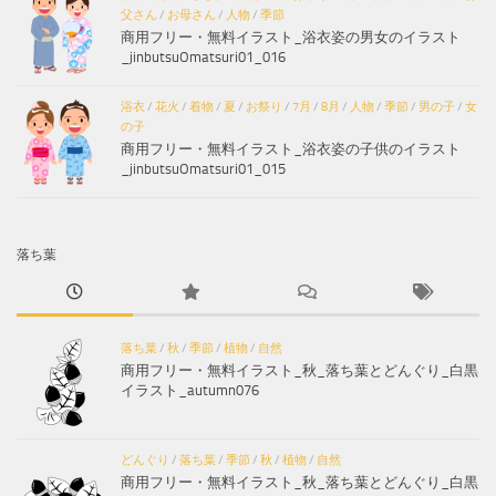
父さん
/
お母さん
/
人物
/
季節
商用フリー・無料イラスト_浴衣姿の男女のイラスト
_jinbutsuOmatsuri01_016
浴衣
/
花火
/
着物
/
夏
/
お祭り
/
7月
/
8月
/
人物
/
季節
/
男の子
/
女
の子
商用フリー・無料イラスト_浴衣姿の子供のイラスト
_jinbutsuOmatsuri01_015
落ち葉
落ち葉
/
秋
/
季節
/
植物
/
自然
商用フリー・無料イラスト_秋_落ち葉とどんぐり_白黒
イラスト_autumn076
どんぐり
/
落ち葉
/
季節
/
秋
/
植物
/
自然
商用フリー・無料イラスト_秋_落ち葉とどんぐり_白黒