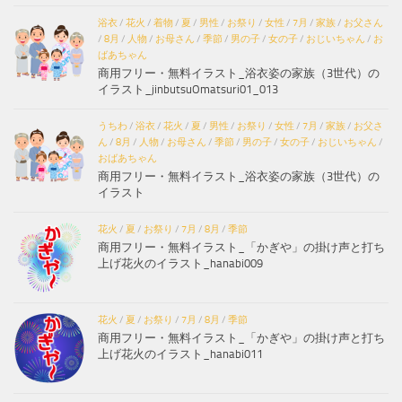
浴衣
/
花火
/
着物
/
夏
/
男性
/
お祭り
/
女性
/
7月
/
家族
/
お父さん
/
8月
/
人物
/
お母さん
/
季節
/
男の子
/
女の子
/
おじいちゃん
/
お
ばあちゃん
商用フリー・無料イラスト_浴衣姿の家族（3世代）の
イラスト_jinbutsuOmatsuri01_013
うちわ
/
浴衣
/
花火
/
夏
/
男性
/
お祭り
/
女性
/
7月
/
家族
/
お父さ
ん
/
8月
/
人物
/
お母さん
/
季節
/
男の子
/
女の子
/
おじいちゃん
/
おばあちゃん
商用フリー・無料イラスト_浴衣姿の家族（3世代）の
イラスト
花火
/
夏
/
お祭り
/
7月
/
8月
/
季節
商用フリー・無料イラスト_「かぎや」の掛け声と打ち
上げ花火のイラスト_hanabi009
花火
/
夏
/
お祭り
/
7月
/
8月
/
季節
商用フリー・無料イラスト_「かぎや」の掛け声と打ち
上げ花火のイラスト_hanabi011