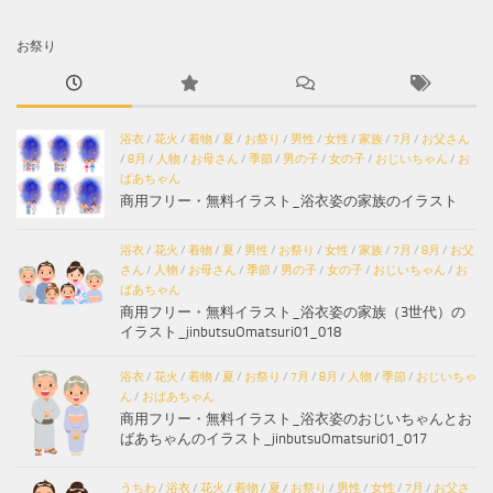
お祭り
浴衣
/
花火
/
着物
/
夏
/
お祭り
/
男性
/
女性
/
家族
/
7月
/
お父さん
/
8月
/
人物
/
お母さん
/
季節
/
男の子
/
女の子
/
おじいちゃん
/
お
ばあちゃん
商用フリー・無料イラスト_浴衣姿の家族のイラスト
浴衣
/
花火
/
着物
/
夏
/
男性
/
お祭り
/
女性
/
家族
/
7月
/
8月
/
お父
さん
/
人物
/
お母さん
/
季節
/
男の子
/
女の子
/
おじいちゃん
/
お
ばあちゃん
商用フリー・無料イラスト_浴衣姿の家族（3世代）の
イラスト_jinbutsuOmatsuri01_018
浴衣
/
花火
/
着物
/
夏
/
お祭り
/
7月
/
8月
/
人物
/
季節
/
おじいちゃ
ん
/
おばあちゃん
商用フリー・無料イラスト_浴衣姿のおじいちゃんとお
ばあちゃんのイラスト_jinbutsuOmatsuri01_017
うちわ
/
浴衣
/
花火
/
着物
/
夏
/
お祭り
/
男性
/
女性
/
7月
/
お父さ