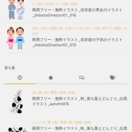
ん
/
8月
/
お母さん
/
人物
/
季節
商用フリー・無料イラスト_浴衣姿の男女のイラスト
_jinbutsuOmatsuri01_016
浴衣
/
花火
/
着物
/
夏
/
お祭り
/
7月
/
8月
/
人物
/
男の子
/
季節
/
女
の子
商用フリー・無料イラスト_浴衣姿の子供のイラスト
_jinbutsuOmatsuri01_015
落ち葉
落ち葉
/
秋
/
季節
/
植物
/
自然
商用フリー・無料イラスト_秋_落ち葉とどんぐり_白黒
イラスト_autumn076
どんぐり
/
落ち葉
/
季節
/
秋
/
植物
/
自然
商用フリー・無料イラスト_秋_落ち葉とどんぐり_白黒