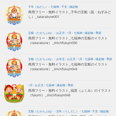
子年（ねどし）
/
七福神
/
干支
/
縁起物
商用フリー・無料イラスト_子年の宝船（鼠・ねずみど
し）_takarabune001
宝船（たからぶね）
/
お正月
/
1月
/
七福神
/
縁起物
/
季節
商用フリー・無料イラスト_七福神の宝船のイラスト
（takarabune）_shichifukujin050
宝船（たからぶね）
/
お年玉
/
お正月
/
1月
/
七福神
/
縁起物
/
季節
商用フリー・無料イラスト_七福神の宝船のイラスト
（takarabune）_shichifukujin049
1月
/
お正月
/
七福神
/
縁起物
/
季節
商用フリー・無料イラスト_福箕（ふくみ）のイラスト
（fukumi）_shichifukujin048
宝船（たからぶね）
/
丑年（うしどし）
/
七福神
/
干支
/
縁起物