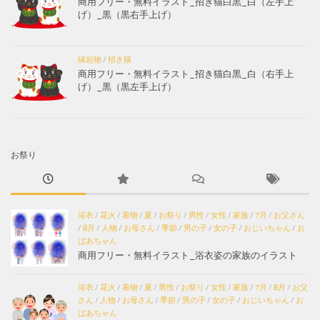
商用フリー・無料イラスト_招き猫白黒_白（左手上
げ）_黒（黒右手上げ）
縁起物
/
招き猫
商用フリー・無料イラスト_招き猫白黒_白（右手上
げ）_黒（黒左手上げ）
お祭り
浴衣
/
花火
/
着物
/
夏
/
お祭り
/
男性
/
女性
/
家族
/
7月
/
お父さん
/
8月
/
人物
/
お母さん
/
季節
/
男の子
/
女の子
/
おじいちゃん
/
お
ばあちゃん
商用フリー・無料イラスト_浴衣姿の家族のイラスト
浴衣
/
花火
/
着物
/
夏
/
男性
/
お祭り
/
女性
/
家族
/
7月
/
8月
/
お父
さん
/
人物
/
お母さん
/
季節
/
男の子
/
女の子
/
おじいちゃん
/
お
ばあちゃん