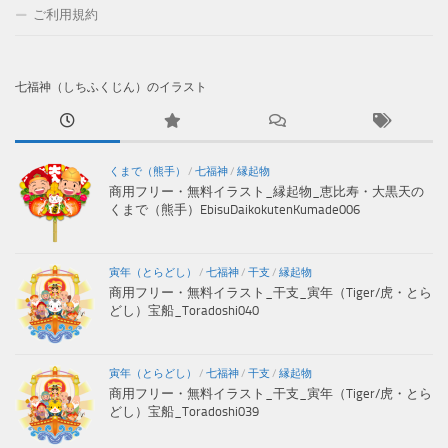
ご利用規約
七福神（しちふくじん）のイラスト
くまで（熊手）
/
七福神
/
縁起物
商用フリー・無料イラスト_縁起物_恵比寿・大黒天の
くまで（熊手）EbisuDaikokutenKumade006
寅年（とらどし）
/
七福神
/
干支
/
縁起物
商用フリー・無料イラスト_干支_寅年（Tiger/虎・とら
どし）宝船_Toradoshi040
寅年（とらどし）
/
七福神
/
干支
/
縁起物
商用フリー・無料イラスト_干支_寅年（Tiger/虎・とら
どし）宝船_Toradoshi039