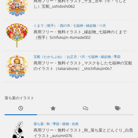
商用フリー・無料イラスト_干支_丑年（牛・うしど
し）宝船_ushidoshi062
くまで（熊手）
/
酉の市
/
七福神
/
縁起物
/
11月
商用フリー・無料イラスト_縁起物_七福神のくまで
（熊手）Schifukujin-Kumade002
宝船（たからぶね）
/
お正月
/
1月
/
七福神
/
縁起物
/
季節
商用フリー・無料イラスト_マスクをした七福神の宝船
のイラスト（takarabune）_shichifukujin047
落ち葉のイラスト
落ち葉
/
秋
/
季節
/
植物
/
自然
商用フリー・無料イラスト_秋_落ち葉とどんぐり_白黒
イラスト_autumn076