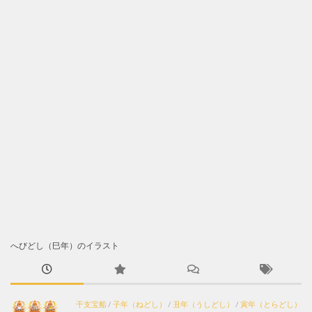
へびどし（巳年）のイラスト
干支宝船
/
子年（ねどし）
/
丑年（うしどし）
/
寅年（とらどし）