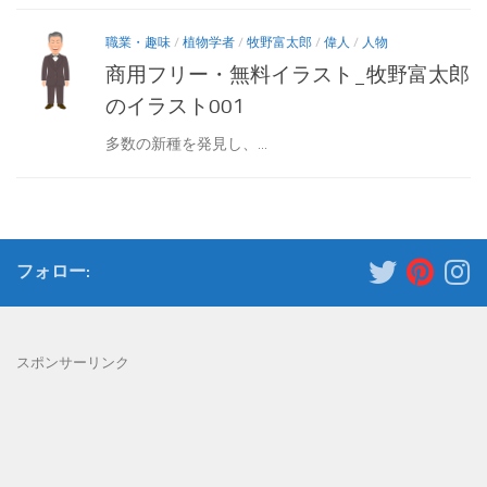
職業・趣味
/
植物学者
/
牧野富太郎
/
偉人
/
人物
商用フリー・無料イラスト_牧野富太郎
のイラスト001
多数の新種を発見し、...
フォロー:
スポンサーリンク