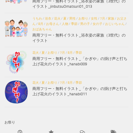
商用フリー・無料イラスト_浴衣姿の家族（3世代）の
イラスト_jinbutsuOmatsuri01_013
うちわ
/
浴衣
/
花火
/
夏
/
男性
/
お祭り
/
女性
/
7月
/
家族
/
お父さ
ん
/
8月
/
お母さん
/
人物
/
季節
/
男の子
/
女の子
/
おじいちゃん
/
おばあちゃん
商用フリー・無料イラスト_浴衣姿の家族（3世代）の
イラスト
花火
/
夏
/
お祭り
/
7月
/
8月
/
季節
商用フリー・無料イラスト_「かぎや」の掛け声と打ち
上げ花火のイラスト_hanabi009
花火
/
夏
/
お祭り
/
7月
/
8月
/
季節
商用フリー・無料イラスト_「かぎや」の掛け声と打ち
上げ花火のイラスト_hanabi011
お祭り