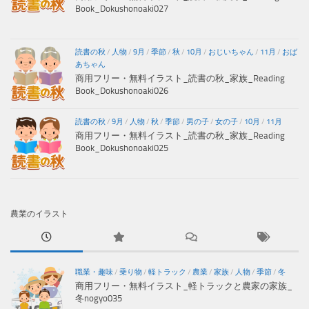
Book_Dokushonoaki027
読書の秋
/
人物
/
9月
/
季節
/
秋
/
10月
/
おじいちゃん
/
11月
/
おば
あちゃん
商用フリー・無料イラスト_読書の秋_家族_Reading
Book_Dokushonoaki026
読書の秋
/
9月
/
人物
/
秋
/
季節
/
男の子
/
女の子
/
10月
/
11月
商用フリー・無料イラスト_読書の秋_家族_Reading
Book_Dokushonoaki025
農業のイラスト
職業・趣味
/
乗り物
/
軽トラック
/
農業
/
家族
/
人物
/
季節
/
冬
商用フリー・無料イラスト_軽トラックと農家の家族_
冬nogyo035