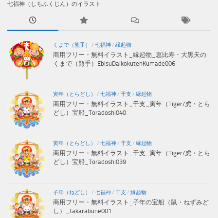
七福神（しちふくじん）のイラスト
くまで（熊手）
/
七福神
/
縁起物
商用フリー・無料イラスト_縁起物_恵比寿・大黒天の
くまで（熊手）EbisuDaikokutenKumade006
寅年（とらどし）
/
七福神
/
干支
/
縁起物
商用フリー・無料イラスト_干支_寅年（Tiger/虎・とら
どし）宝船_Toradoshi040
寅年（とらどし）
/
七福神
/
干支
/
縁起物
商用フリー・無料イラスト_干支_寅年（Tiger/虎・とら
どし）宝船_Toradoshi039
子年（ねどし）
/
七福神
/
干支
/
縁起物
商用フリー・無料イラスト_子年の宝船（鼠・ねずみど
し）_takarabune001