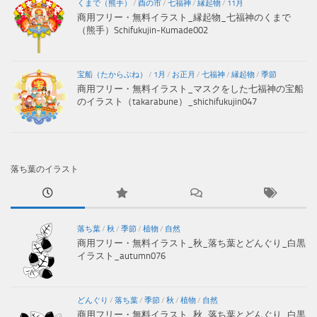
くまで（熊手）
/
酉の市
/
七福神
/
縁起物
/
11月
商用フリー・無料イラスト_縁起物_七福神のくまで
（熊手）Schifukujin-Kumade002
宝船（たからぶね）
/
1月
/
お正月
/
七福神
/
縁起物
/
季節
商用フリー・無料イラスト_マスクをした七福神の宝船
のイラスト（takarabune）_shichifukujin047
落ち葉のイラスト
落ち葉
/
秋
/
季節
/
植物
/
自然
商用フリー・無料イラスト_秋_落ち葉とどんぐり_白黒
イラスト_autumn076
どんぐり
/
落ち葉
/
季節
/
秋
/
植物
/
自然
商用フリー・無料イラスト_秋_落ち葉とどんぐり_白黒