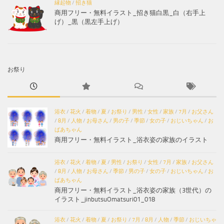
縁起物
/
招き猫
商用フリー・無料イラスト_招き猫白黒_白（右手上
げ）_黒（黒左手上げ）
お祭り
浴衣
/
花火
/
着物
/
夏
/
お祭り
/
男性
/
女性
/
家族
/
7月
/
お父さん
/
8月
/
人物
/
お母さん
/
男の子
/
季節
/
女の子
/
おじいちゃん
/
お
ばあちゃん
商用フリー・無料イラスト_浴衣姿の家族のイラスト
浴衣
/
花火
/
着物
/
夏
/
男性
/
お祭り
/
女性
/
7月
/
家族
/
お父さん
/
8月
/
人物
/
お母さん
/
季節
/
男の子
/
女の子
/
おじいちゃん
/
お
ばあちゃん
商用フリー・無料イラスト_浴衣姿の家族（3世代）の
イラスト_jinbutsuOmatsuri01_018
浴衣
/
花火
/
着物
/
夏
/
お祭り
/
7月
/
8月
/
人物
/
季節
/
おじいちゃ