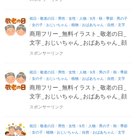
祝日
/
敬老の日
/
男性
/
女性
/
人物
/
9月
/
秋
/
季節
/
男の子
/
女の子
/
おじいちゃん
/
植物
/
おばあちゃん
/
自然
/
文字
商用フリー_無料イラスト_敬老の日_
文字_おじいちゃん_おばあちゃん_顔
スポンサーリンク
祝日
/
敬老の日
/
男性
/
女性
/
人物
/
9月
/
男の子
/
秋
/
季節
/
女の子
/
おじいちゃん
/
植物
/
おばあちゃん
/
自然
/
文字
商用フリー_無料イラスト_敬老の日_
文字_おじいちゃん_おばあちゃん_顔
スポンサーリンク
祝日
/
敬老の日
/
男性
/
女性
/
9月
/
人物
/
男の子
/
秋
/
季節
/
女の子
/
植物
/
おじいちゃん
/
自然
/
おばあちゃん
/
文字