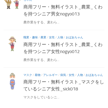
商用フリー・無料イラスト_農業_くわ
を持つシニア男女nogyo013
農作業をする、麦わら...
職業・趣味
/
農業
/
女性
/
人物
/
おばあちゃん
商用フリー・無料イラスト_農業_くわ
を持つシニア女性nogyo012
農作業をする、麦わら...
マスク
/
着物
/
アレルギー
/
病気
/
女性
/
人物
/
おばあちゃん
商用フリー・無料イラスト_マスクをし
ているシニア女性_sick018
マスクをしているシニ...