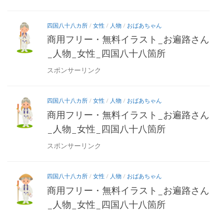
四国八十八カ所
/
女性
/
人物
/
おばあちゃん
商用フリー・無料イラスト_お遍路さん
_人物_女性_四国八十八箇所
スポンサーリンク
四国八十八カ所
/
女性
/
人物
/
おばあちゃん
商用フリー・無料イラスト_お遍路さん
_人物_女性_四国八十八箇所
スポンサーリンク
四国八十八カ所
/
女性
/
人物
/
おばあちゃん
商用フリー・無料イラスト_お遍路さん
_人物_女性_四国八十八箇所