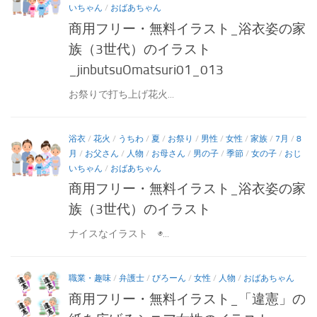
いちゃん
/
おばあちゃん
商用フリー・無料イラスト_浴衣姿の家
族（3世代）のイラスト
_jinbutsuOmatsuri01_013
お祭りで打ち上げ花火...
浴衣
/
花火
/
うちわ
/
夏
/
お祭り
/
男性
/
女性
/
家族
/
7月
/
8
月
/
お父さん
/
人物
/
お母さん
/
男の子
/
季節
/
女の子
/
おじ
いちゃん
/
おばあちゃん
商用フリー・無料イラスト_浴衣姿の家
族（3世代）のイラスト
ナイスなイラスト ◉...
職業・趣味
/
弁護士
/
びろーん
/
女性
/
人物
/
おばあちゃん
商用フリー・無料イラスト_「違憲」の