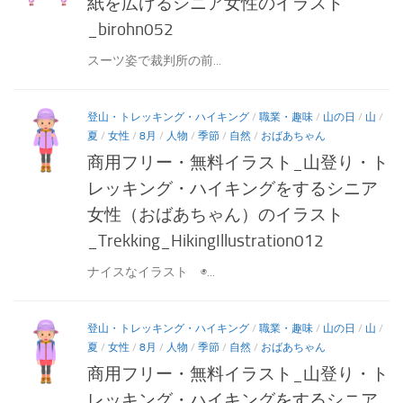
紙を広げるシニア女性のイラスト
_birohn052
スーツ姿で裁判所の前...
登山・トレッキング・ハイキング
/
職業・趣味
/
山の日
/
山
/
夏
/
女性
/
8月
/
人物
/
季節
/
自然
/
おばあちゃん
商用フリー・無料イラスト_山登り・ト
レッキング・ハイキングをするシニア
女性（おばあちゃん）のイラスト
_Trekking_HikingIllustration012
ナイスなイラスト ◉...
登山・トレッキング・ハイキング
/
職業・趣味
/
山の日
/
山
/
夏
/
女性
/
8月
/
人物
/
季節
/
自然
/
おばあちゃん
商用フリー・無料イラスト_山登り・ト
レッキング・ハイキングをするシニア