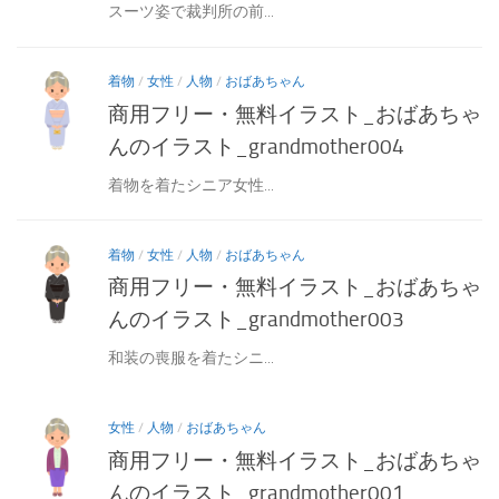
スーツ姿で裁判所の前...
着物
/
女性
/
人物
/
おばあちゃん
商用フリー・無料イラスト_おばあちゃ
んのイラスト_grandmother004
着物を着たシニア女性...
着物
/
女性
/
人物
/
おばあちゃん
商用フリー・無料イラスト_おばあちゃ
んのイラスト_grandmother003
和装の喪服を着たシニ...
女性
/
人物
/
おばあちゃん
商用フリー・無料イラスト_おばあちゃ
んのイラスト_grandmother001