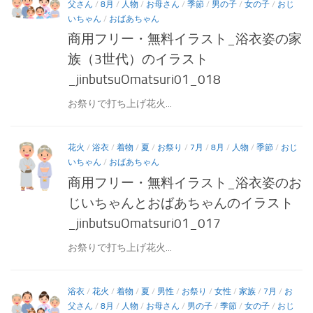
父さん
/
8月
/
人物
/
お母さん
/
季節
/
男の子
/
女の子
/
おじ
いちゃん
/
おばあちゃん
商用フリー・無料イラスト_浴衣姿の家
族（3世代）のイラスト
_jinbutsuOmatsuri01_018
お祭りで打ち上げ花火...
花火
/
浴衣
/
着物
/
夏
/
お祭り
/
7月
/
8月
/
人物
/
季節
/
おじ
いちゃん
/
おばあちゃん
商用フリー・無料イラスト_浴衣姿のお
じいちゃんとおばあちゃんのイラスト
_jinbutsuOmatsuri01_017
お祭りで打ち上げ花火...
浴衣
/
花火
/
着物
/
夏
/
男性
/
お祭り
/
女性
/
家族
/
7月
/
お
父さん
/
8月
/
人物
/
お母さん
/
男の子
/
季節
/
女の子
/
おじ