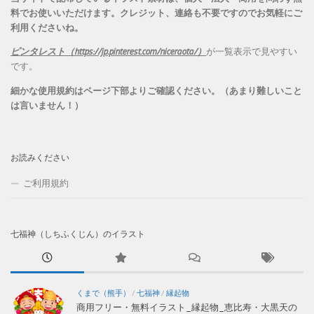
料でお使いいただけます。
クレジット、連絡も不要ですのでお気軽にご
利用くださいね。
ピンタレスト（https://jp.pinterest.com/niceraota/）
が一覧表示で見やすい
です。
細かな使用規約はページ下部よりご確認ください。（あまり難しいこと
は言いません！）
お読みください
ご利用規約
七福神（しちふくじん）のイラスト
くまで（熊手）
/
七福神
/
縁起物
商用フリー・無料イラスト_縁起物_恵比寿・大黒天の