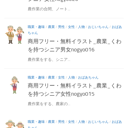
農作業の合間、ノート...
職業・趣味
/
農業
/
男性
/
女性
/
人物
/
おじいちゃん
/
おばあ
ちゃん
商用フリー・無料イラスト_農業_くわ
を持つシニア男女nogyo016
農作業をする、シニア...
職業・趣味
/
農業
/
女性
/
人物
/
おばあちゃん
商用フリー・無料イラスト_農業_くわ
を持つシニア女性nogyo015
農作業をする、農家の...
職業・趣味
/
農業
/
男性
/
女性
/
人物
/
おじいちゃん
/
おばあ
ちゃん