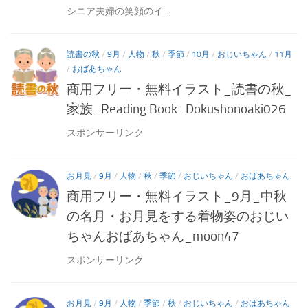
シニア夫婦の笑顔のイ...
読書の秋
/
9月
/
人物
/
秋
/
季節
/
10月
/
おじいちゃん
/
11月
/
おばあちゃん
商用フリー・無料イラスト_読書の秋_
家族_Reading Book_Dokushonoaki026
スポンサーリンク
お月見
/
9月
/
人物
/
秋
/
季節
/
おじいちゃん
/
おばあちゃん
商用フリー・無料イラスト_9月_中秋
の名月・お月見をする着物姿のおじい
ちゃんおばあちゃん_moon47
スポンサーリンク
お月見
/
9月
/
人物
/
季節
/
秋
/
おじいちゃん
/
おばあちゃん