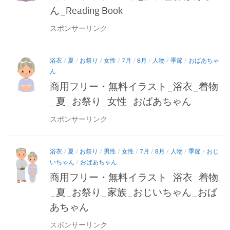
ん_Reading Book
スポンサーリンク
浴衣
/
夏
/
お祭り
/
女性
/
7月
/
8月
/
人物
/
季節
/
おばあちゃ
ん
商用フリー・無料イラスト_浴衣_着物
_夏_お祭り_女性_おばあちゃん
スポンサーリンク
浴衣
/
夏
/
お祭り
/
男性
/
女性
/
7月
/
8月
/
人物
/
季節
/
おじ
いちゃん
/
おばあちゃん
商用フリー・無料イラスト_浴衣_着物
_夏_お祭り_家族_おじいちゃん_おば
あちゃん
スポンサーリンク