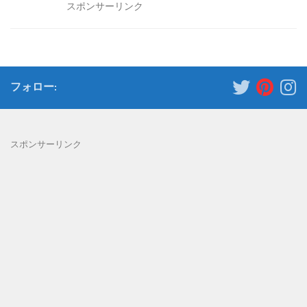
スポンサーリンク
フォロー:
スポンサーリンク