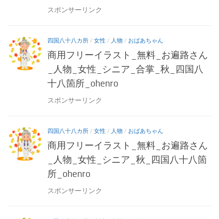
スポンサーリンク
四国八十八カ所
/
女性
/
人物
/
おばあちゃん
商用フリーイラスト_無料_お遍路さん
_人物_女性_シニア_合掌_秋_四国八
十八箇所_ohenro
スポンサーリンク
四国八十八カ所
/
女性
/
人物
/
おばあちゃん
商用フリーイラスト_無料_お遍路さん
_人物_女性_シニア_秋_四国八十八箇
所_ohenro
スポンサーリンク