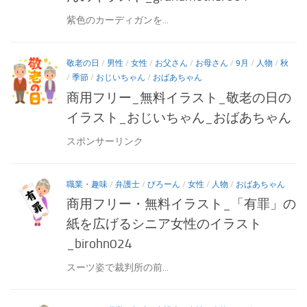
紫色のカーディガンを...
敬老の日
/
男性
/
女性
/
お父さん
/
お母さん
/
9月
/
人物
/
秋
/
季節
/
おじいちゃん
/
おばあちゃん
商用フリー_無料イラスト_敬老の日の
イラスト_おじいちゃん_おばあちゃん
スポンサーリンク
職業・趣味
/
弁護士
/
びろーん
/
女性
/
人物
/
おばあちゃん
商用フリー・無料イラスト_「有罪」の
紙を広げるシニア女性のイラスト
_birohn024
スーツ姿で裁判所の前...