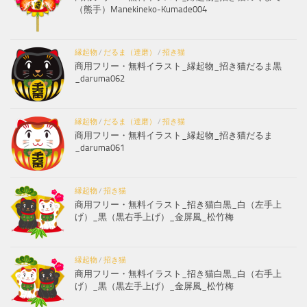
（熊手）Manekineko-Kumade004
縁起物
/
だるま（達磨）
/
招き猫
商用フリー・無料イラスト_縁起物_招き猫だるま黒
_daruma062
縁起物
/
だるま（達磨）
/
招き猫
商用フリー・無料イラスト_縁起物_招き猫だるま
_daruma061
縁起物
/
招き猫
商用フリー・無料イラスト_招き猫白黒_白（左手上
げ）_黒（黒右手上げ）_金屏風_松竹梅
縁起物
/
招き猫
商用フリー・無料イラスト_招き猫白黒_白（右手上
げ）_黒（黒左手上げ）_金屏風_松竹梅