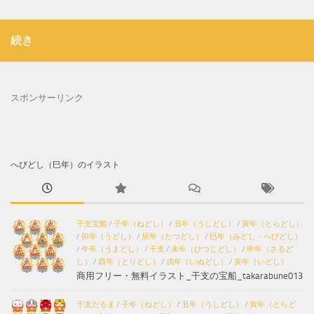
続き
スポンサーリンク
へびどし（巳年）のイラスト
干支宝船
/
子年（ねどし）
/
丑年（うしどし）
/
寅年（とらどし）
/
卯年（うどし）
/
辰年（たつどし）
/
巳年（みどし・へびどし）
/
午年（うまどし）
/
干支
/
未年（ひつじどし）
/
申年（さるど
し）
/
酉年（とりどし）
/
戌年（いぬどし）
/
亥年（いどし）
商用フリー・無料イラスト_干支の宝船_takarabune013
干支だるま
/
子年（ねどし）
/
丑年（うしどし）
/
寅年（とらど