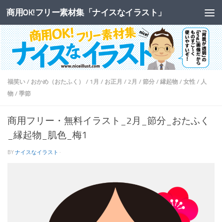
商用OK!フリー素材集「ナイスなイラスト」
コンテンツへスキップ
福笑い
/
おかめ（おたふく）
/
1月
/
お正月
/
2月
/
節分
/
縁起物
/
女性
/
人
物
/
季節
商用フリー・無料イラスト_2月_節分_おたふく
_縁起物_肌色_梅1
BY
ナイスなイラスト
·