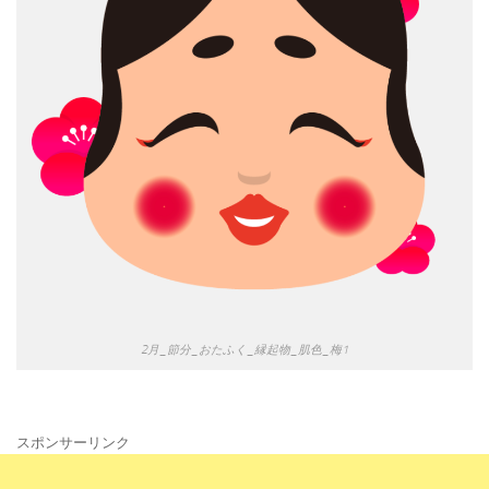
2月_節分_おたふく_縁起物_肌色_梅1
スポンサーリンク