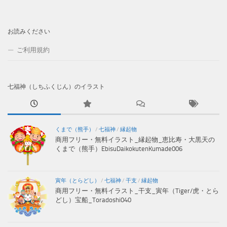
お読みください
ご利用規約
七福神（しちふくじん）のイラスト
くまで（熊手）
/
七福神
/
縁起物
商用フリー・無料イラスト_縁起物_恵比寿・大黒天の
くまで（熊手）EbisuDaikokutenKumade006
寅年（とらどし）
/
七福神
/
干支
/
縁起物
商用フリー・無料イラスト_干支_寅年（Tiger/虎・とら
どし）宝船_Toradoshi040