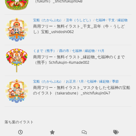
（fukumi）_shichifukujin048
宝船（たからぶね）
/
丑年（うしどし）
/
七福神
/
干支
/
縁起物
商用フリー・無料イラスト_干支_丑年（牛・うしど
し）宝船_ushidoshi062
くまで（熊手）
/
酉の市
/
七福神
/
縁起物
/
11月
商用フリー・無料イラスト_縁起物_七福神のくまで
（熊手）Schifukujin-Kumade002
宝船（たからぶね）
/
お正月
/
1月
/
七福神
/
縁起物
/
季節
商用フリー・無料イラスト_マスクをした七福神の宝船
のイラスト（takarabune）_shichifukujin047
落ち葉のイラスト