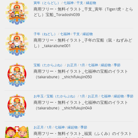
寅年（とらどし）
/
七福神
/
干支
/
縁起物
商用フリー・無料イラスト_干支_寅年（Tiger/虎・とら
どし）宝船_Toradoshi039
子年（ねどし）
/
七福神
/
干支
/
縁起物
商用フリー・無料イラスト_子年の宝船（鼠・ねずみど
し）_takarabune001
宝船（たからぶね）
/
お正月
/
1月
/
七福神
/
縁起物
/
季節
商用フリー・無料イラスト_七福神の宝船のイラスト
（takarabune）_shichifukujin050
お年玉
/
宝船（たからぶね）
/
1月
/
お正月
/
七福神
/
縁起物
/
季節
商用フリー・無料イラスト_七福神の宝船のイラスト
（takarabune）_shichifukujin049
お正月
/
1月
/
七福神
/
縁起物
/
季節
商用フリー・無料イラスト_福箕（ふくみ）のイラスト