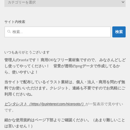
カ
テ
ゴ
リ
サイト内検索
ー
検
索:
いつもありがとうございます
管理人のraotaです！ 商用OKなフリー素材集ですので、 みなさんどしど
し使ってやってください！
背景が透明のpngデータで作成してるか
ら、
使いやすいよ！
当サイトで配布しているイラスト素材は、個人・法人・商用を問わず無
料でお使いいただけます。
クレジット、連絡も不要ですのでお気軽にご
利用くださいね。
ピンタレスト（https://jp.pinterest.com/niceraota/）
が一覧表示で見やすい
です。
細かな使用規約はページ下部よりご確認ください。（あまり難しいこと
は言いません！）