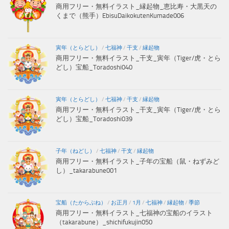
商用フリー・無料イラスト_縁起物_恵比寿・大黒天の
くまで（熊手）EbisuDaikokutenKumade006
寅年（とらどし）
/
七福神
/
干支
/
縁起物
商用フリー・無料イラスト_干支_寅年（Tiger/虎・とら
どし）宝船_Toradoshi040
寅年（とらどし）
/
七福神
/
干支
/
縁起物
商用フリー・無料イラスト_干支_寅年（Tiger/虎・とら
どし）宝船_Toradoshi039
子年（ねどし）
/
七福神
/
干支
/
縁起物
商用フリー・無料イラスト_子年の宝船（鼠・ねずみど
し）_takarabune001
宝船（たからぶね）
/
お正月
/
1月
/
七福神
/
縁起物
/
季節
商用フリー・無料イラスト_七福神の宝船のイラスト
（takarabune）_shichifukujin050