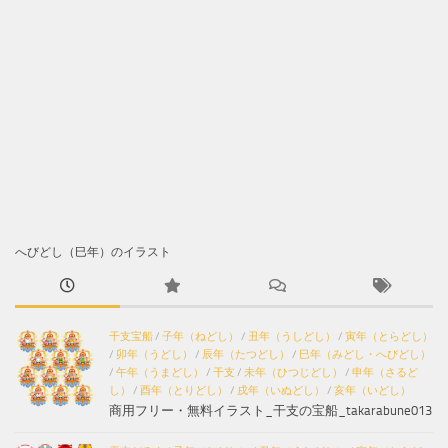
へびどし（巳年）のイラスト
干支宝船
/
子年（ねどし）
/
丑年（うしどし）
/
寅年（とらどし）
/
卯年（うどし）
/
辰年（たつどし）
/
巳年（みどし・へびどし）
/
午年（うまどし）
/
干支
/
未年（ひつじどし）
/
申年（さるど
し）
/
酉年（とりどし）
/
戌年（いぬどし）
/
亥年（いどし）
商用フリー・無料イラスト_干支の宝船_takarabune013