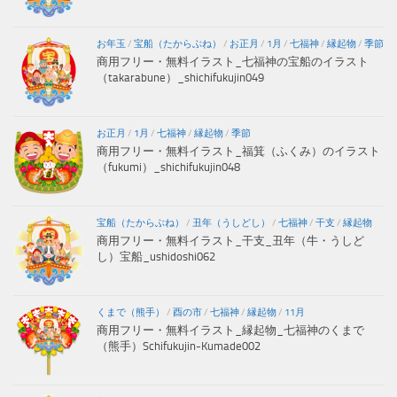
お年玉
/
宝船（たからぶね）
/
お正月
/
1月
/
七福神
/
縁起物
/
季節
商用フリー・無料イラスト_七福神の宝船のイラスト
（takarabune）_shichifukujin049
お正月
/
1月
/
七福神
/
縁起物
/
季節
商用フリー・無料イラスト_福箕（ふくみ）のイラスト
（fukumi）_shichifukujin048
宝船（たからぶね）
/
丑年（うしどし）
/
七福神
/
干支
/
縁起物
商用フリー・無料イラスト_干支_丑年（牛・うしど
し）宝船_ushidoshi062
くまで（熊手）
/
酉の市
/
七福神
/
縁起物
/
11月
商用フリー・無料イラスト_縁起物_七福神のくまで
（熊手）Schifukujin-Kumade002