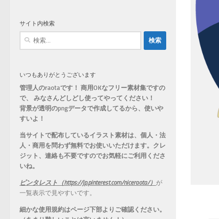
ゴ
リ
サイト内検索
ー
検
索:
いつもありがとうございます
管理人のraotaです！ 商用OKなフリー素材集ですの
で、 みなさんどしどし使ってやってください！
背景が透明のpngデータで作成してるから、
使いや
すいよ！
当サイトで配布しているイラスト素材は、個人・法
人・商用を問わず無料でお使いいただけます。
クレ
ジット、連絡も不要ですのでお気軽にご利用くださ
いね。
ピンタレスト（https://jp.pinterest.com/niceraota/）
が
一覧表示で見やすいです。
細かな使用規約はページ下部よりご確認ください。