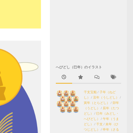
へびどし（巳年）のイラスト
干支宝船
/
子年（ねど
し）
/
丑年（うしどし）
/
寅年（とらどし）
/
卯年
（うどし）
/
辰年（たつ
どし）
/
巳年（みどし・
へびどし）
/
午年（うま
どし）
/
干支
/
未年（ひ
つじどし）
/
申年（さる