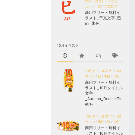
巳年（みどし・へびど
し）
/
干支
/
干支文字
商用フリー・無料イ
ラスト_干支文字_巳
mi_朱色
10月イラスト
10月タイトル文字
/
ハロ
ウィン
/
秋
/
季節
/
10月
商用フリー・無料イ
ラスト_10月タイトル
文字
_Autumn_OctoberTitl
e014
10月タイトル文字
/
ハロ
ウィン
/
季節
/
秋
/
10月
商用フリー・無料イ
ラスト_10月タイトル