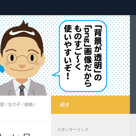
続き
節
/
女の子
/
植物
/
スポンサーリンク