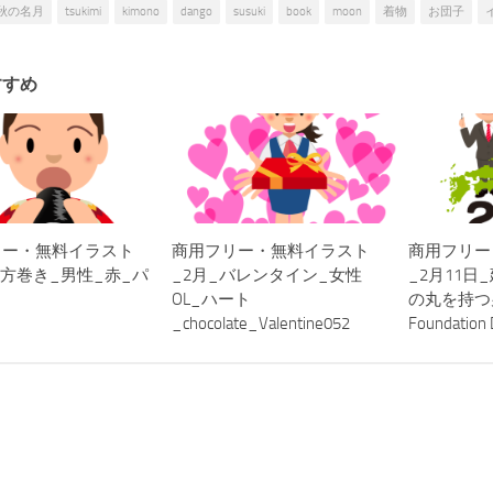
秋の名月
tsukimi
kimono
dango
susuki
book
moon
着物
お団子
すすめ
リー・無料イラスト
商用フリー・無料イラスト
商用フリー
恵方巻き_男性_赤_パ
_2月_バレンタイン_女性
_2月11日
OL_ハート
の丸を持つ男女
_chocolate_Valentine052
Foundation