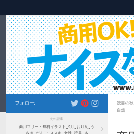
コンテンツへスキップ
フォロー:
読書の秋
自然
次の記事
商用フリー・無料イラスト_9月_お月見_う
さぎ_だんご_ススキ_女性_読書_本