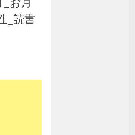
月_お月
性_読書