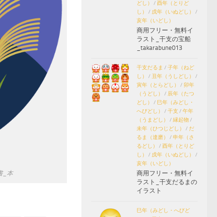
どし）
/
酉年（とりど
し）
/
戌年（いぬどし）
/
亥年（いどし）
商用フリー・無料イ
ラスト_干支の宝船
_takarabune013
干支だるま
/
子年（ねど
し）
/
丑年（うしどし）
/
寅年（とらどし）
/
卯年
（うどし）
/
辰年（たつ
どし）
/
巳年（みどし・
へびどし）
/
干支
/
午年
（うまどし）
/
縁起物
/
未年（ひつじどし）
/
だ
るま（達磨）
/
申年（さ
るどし）
/
酉年（とりど
し）
/
戌年（いぬどし）
/
亥年（いどし）
書_本
商用フリー・無料イ
ラスト_干支だるまの
イラスト
巳年（みどし・へびど