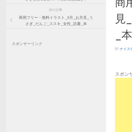
商
前の記事
見
商用フリー・無料イラスト_9月_お月見_う
さぎ_だんご_ススキ_女性_読書_本
_本
スポンサーリンク
BY
ナイス
スポン