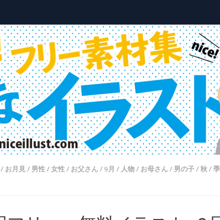
/
お月見
/
男性
/
女性
/
お父さん
/
9月
/
人物
/
お母さん
/
男の子
/
秋
/
季