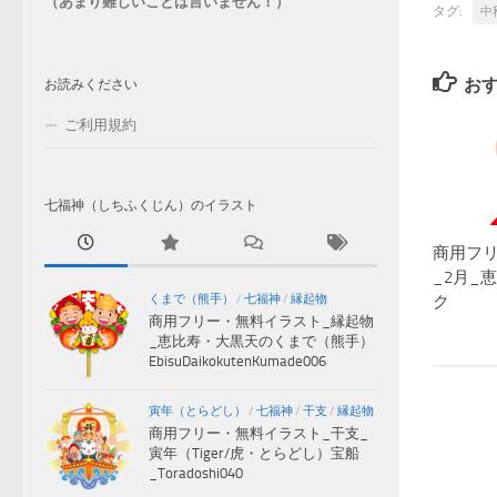
（あまり難しいことは言いません！）
タグ:
中
お
お読みください
ご利用規約
七福神（しちふくじん）のイラスト
商用フ
_2月_
ク
くまで（熊手）
/
七福神
/
縁起物
商用フリー・無料イラスト_縁起物
_恵比寿・大黒天のくまで（熊手）
EbisuDaikokutenKumade006
寅年（とらどし）
/
七福神
/
干支
/
縁起物
商用フリー・無料イラスト_干支_
寅年（Tiger/虎・とらどし）宝船
_Toradoshi040