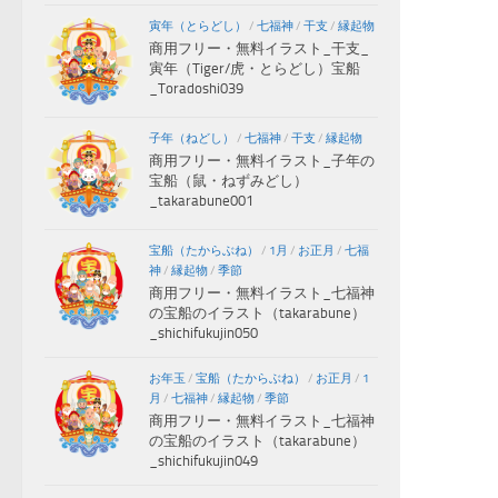
寅年（とらどし）
/
七福神
/
干支
/
縁起物
商用フリー・無料イラスト_干支_
寅年（Tiger/虎・とらどし）宝船
_Toradoshi039
子年（ねどし）
/
七福神
/
干支
/
縁起物
商用フリー・無料イラスト_子年の
宝船（鼠・ねずみどし）
_takarabune001
宝船（たからぶね）
/
1月
/
お正月
/
七福
神
/
縁起物
/
季節
商用フリー・無料イラスト_七福神
の宝船のイラスト（takarabune）
_shichifukujin050
お年玉
/
宝船（たからぶね）
/
お正月
/
1
月
/
七福神
/
縁起物
/
季節
商用フリー・無料イラスト_七福神
の宝船のイラスト（takarabune）
_shichifukujin049