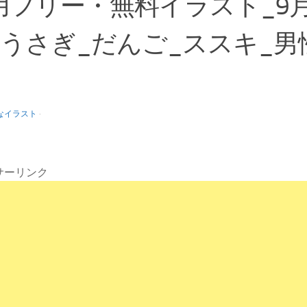
用フリー・無料イラスト_9
_うさぎ_だんご_ススキ_男
なイラスト
·
サーリンク