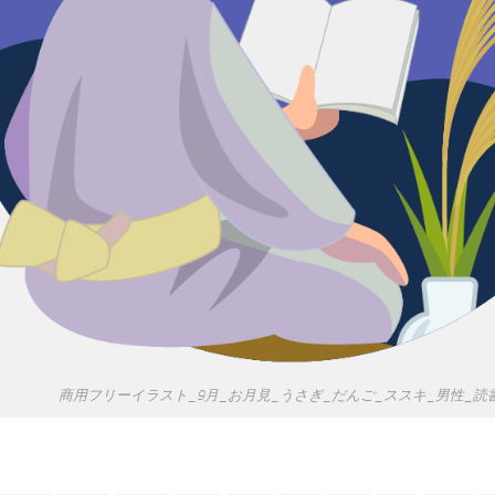
商用フリーイラスト_9月_お月見_うさぎ_だんご_ススキ_男性_読