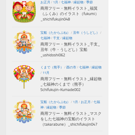
お正月
/
1月
/
七福神
/
縁起物
/
季節
商用フリー・無料イラスト_福箕
（ふくみ）のイラスト（fukumi）
_shichifukujin048
宝船（たからぶね）
/
丑年（うしどし）
/
七福神
/
干支
/
縁起物
商用フリー・無料イラスト_干支_
丑年（牛・うしどし）宝船
_ushidoshi062
くまで（熊手）
/
酉の市
/
七福神
/
縁起物
/
11月
商用フリー・無料イラスト_縁起物
_七福神のくまで（熊手）
Schifukujin-Kumade002
宝船（たからぶね）
/
1月
/
お正月
/
七福
神
/
縁起物
/
季節
商用フリー・無料イラスト_マスク
をした七福神の宝船のイラスト
（takarabune）_shichifukujin047