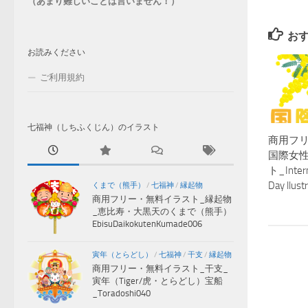
（あまり難しいことは言いません！）
お
お読みください
ご利用規約
七福神（しちふくじん）のイラスト
商用フ
国際女
ト_Inter
Day llust
くまで（熊手）
/
七福神
/
縁起物
商用フリー・無料イラスト_縁起物
_恵比寿・大黒天のくまで（熊手）
EbisuDaikokutenKumade006
寅年（とらどし）
/
七福神
/
干支
/
縁起物
商用フリー・無料イラスト_干支_
寅年（Tiger/虎・とらどし）宝船
_Toradoshi040