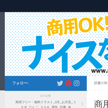
コンテンツへスキップ
フォロー:
読書の秋
次の記事
商
商用フリー・無料イラスト_9月_お月見_う
さぎ_だんご_ススキ_男性_読書_本