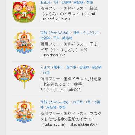
お正月
/
1月
/
七福神
/
縁起物
/
季節
商用フリー・無料イラスト_福箕
（ふくみ）のイラスト（fukumi）
_shichifukujin048
宝船（たからぶね）
/
丑年（うしどし）
/
七福神
/
干支
/
縁起物
商用フリー・無料イラスト_干支_
丑年（牛・うしどし）宝船
_ushidoshi062
くまで（熊手）
/
酉の市
/
七福神
/
縁起物
/
11月
商用フリー・無料イラスト_縁起物
_七福神のくまで（熊手）
Schifukujin-Kumade002
宝船（たからぶね）
/
お正月
/
1月
/
七福
神
/
縁起物
/
季節
商用フリー・無料イラスト_マスク
をした七福神の宝船のイラスト
（takarabune）_shichifukujin047