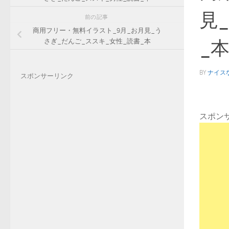
見
前の記事
商用フリー・無料イラスト_9月_お月見_う
_本
さぎ_だんご_ススキ_女性_読書_本
BY
ナイス
スポンサーリンク
スポン