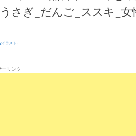
_うさぎ_だんご_ススキ_女
なイラスト
·
サーリンク