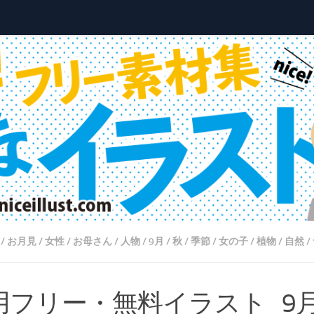
/
お月見
/
女性
/
お母さん
/
人物
/
9月
/
秋
/
季節
/
女の子
/
植物
/
自然
/
用フリー・無料イラスト_9