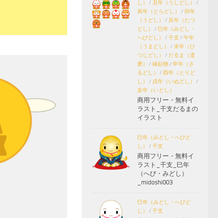
し）
/
丑年（うしどし）
/
寅年（とらどし）
/
卯年
（うどし）
/
辰年（たつ
どし）
/
巳年（みどし・
へびどし）
/
干支
/
午年
（うまどし）
/
未年（ひ
つじどし）
/
だるま（達
磨）
/
縁起物
/
申年（さ
るどし）
/
酉年（とりど
し）
/
戌年（いぬどし）
/
亥年（いどし）
商用フリー・無料イ
ラスト_干支だるまの
イラスト
巳年（みどし・へびど
し）
/
干支
商用フリー・無料イ
ラスト_干支_巳年
（へび・みどし）
_midoshi003
巳年（みどし・へびど
し）
/
干支