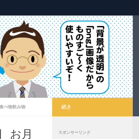
続き
食べ物飲み物
月_お月
スポンサーリンク