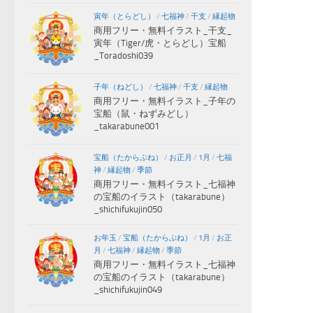
寅年（とらどし）
/
七福神
/
干支
/
縁起物
商用フリー・無料イラスト_干支_
寅年（Tiger/虎・とらどし）宝船
_Toradoshi039
子年（ねどし）
/
七福神
/
干支
/
縁起物
商用フリー・無料イラスト_子年の
宝船（鼠・ねずみどし）
_takarabune001
宝船（たからぶね）
/
お正月
/
1月
/
七福
神
/
縁起物
/
季節
商用フリー・無料イラスト_七福神
の宝船のイラスト（takarabune）
_shichifukujin050
お年玉
/
宝船（たからぶね）
/
1月
/
お正
月
/
七福神
/
縁起物
/
季節
商用フリー・無料イラスト_七福神
の宝船のイラスト（takarabune）
_shichifukujin049