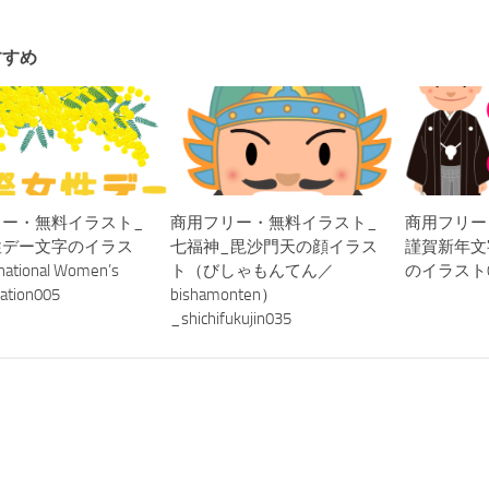
すすめ
リー・無料イラスト_
商用フリー・無料イラスト_
商用フリー
性デー文字のイラス
七福神_毘沙門天の顔イラス
謹賀新年文
national Women’s
ト（びしゃもんてん／
のイラスト0
ration005
bishamonten）
_shichifukujin035