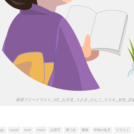
商用フリーイラスト_9月_お月見_うさぎ_だんご_ススキ_女性_読
ngo
susuki
book
moon
お団子
餅つき
着物
中秋の名月
イラスト