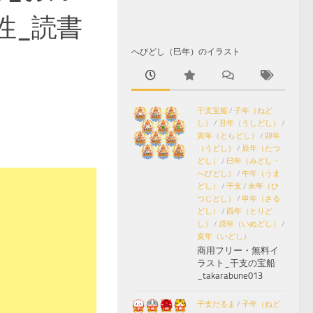
性_読書
へびどし（巳年）のイラスト
干支宝船
/
子年（ねど
し）
/
丑年（うしどし）
/
寅年（とらどし）
/
卯年
（うどし）
/
辰年（たつ
どし）
/
巳年（みどし・
へびどし）
/
午年（うま
どし）
/
干支
/
未年（ひ
つじどし）
/
申年（さる
どし）
/
酉年（とりど
し）
/
戌年（いぬどし）
/
亥年（いどし）
商用フリー・無料イ
ラスト_干支の宝船
_takarabune013
干支だるま
/
子年（ねど