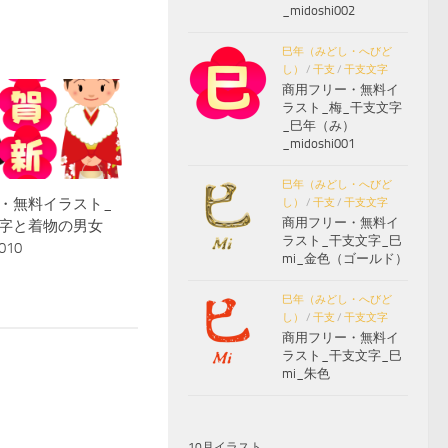
_midoshi002
巳年（みどし・へびど
し）
/
干支
/
干支文字
商用フリー・無料イ
ラスト_梅_干支文字
_巳年（み）
_midoshi001
巳年（みどし・へびど
・無料イラスト_
し）
/
干支
/
干支文字
商用フリー・無料イ
字と着物の男女
ラスト_干支文字_巳
10
mi_金色（ゴールド）
巳年（みどし・へびど
し）
/
干支
/
干支文字
商用フリー・無料イ
ラスト_干支文字_巳
mi_朱色
10月イラスト