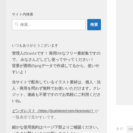
ゴ
リ
サイト内検索
ー
検
索:
いつもありがとうございます
管理人のraotaです！ 商用OKなフリー素材集ですの
で、 みなさんどしどし使ってやってください！
背景が透明のpngデータで作成してるから、
使いや
すいよ！
当サイトで配布しているイラスト素材は、個人・法
人・商用を問わず無料でお使いいただけます。
クレ
ジット、連絡も不要ですのでお気軽にご利用くださ
いね。
ピンタレスト（https://jp.pinterest.com/niceraota/）
が
一覧表示で見やすいです。
細かな使用規約はページ下部よりご確認ください。
タグ:
da