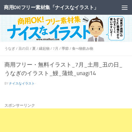
商用OK!フリー素材集「ナイスなイラスト」
コンテンツへスキップ
うなぎ
/
丑の日
/
夏
/
縁起物
/
7月
/
季節
/
食べ物飲み物
商用フリー・無料イラスト_7月_土用_丑の日_
うなぎのイラスト_鰻_蒲焼_unagi14
BY
ナイスなイラスト
·
スポンサーリンク