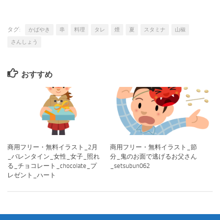
タグ:
かばやき
串
料理
タレ
煙
夏
スタミナ
山椒
さんしょう
おすすめ
商用フリー・無料イラスト_2月
商用フリー・無料イラスト_節
_バレンタイン_女性_女子_照れ
分_鬼のお面で逃げるお父さん
る_チョコレート_chocolate_プ
_setsubun062
レゼント_ハート