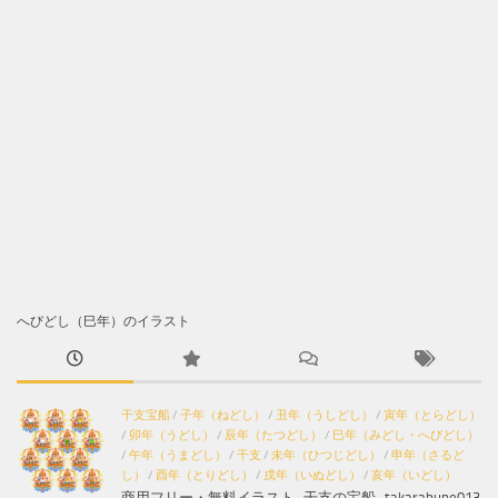
へびどし（巳年）のイラスト
干支宝船
/
子年（ねどし）
/
丑年（うしどし）
/
寅年（とらどし）
/
卯年（うどし）
/
辰年（たつどし）
/
巳年（みどし・へびどし）
/
午年（うまどし）
/
干支
/
未年（ひつじどし）
/
申年（さるど
し）
/
酉年（とりどし）
/
戌年（いぬどし）
/
亥年（いどし）
商用フリー・無料イラスト_干支の宝船_takarabune013