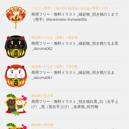
くまで（熊手）
/
酉の市
/
縁起物
/
招き猫
/
季節
/
11月
商用フリー・無料イラスト_縁起物_招き猫のくまで
（熊手）Manekineko-Kumade004
縁起物
/
だるま（達磨）
/
招き猫
商用フリー・無料イラスト_縁起物_招き猫だるま黒
_daruma062
縁起物
/
だるま（達磨）
/
招き猫
商用フリー・無料イラスト_縁起物_招き猫だるま
_daruma061
縁起物
/
招き猫
商用フリー・無料イラスト_招き猫白黒_白（左手上
げ）_黒（黒右手上げ）_金屏風_松竹梅
縁起物
/
招き猫