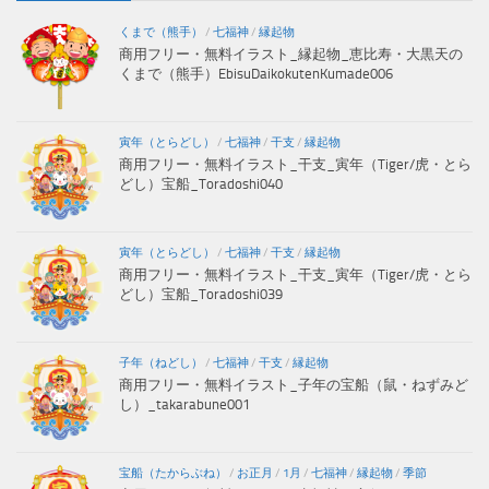
くまで（熊手）
/
七福神
/
縁起物
商用フリー・無料イラスト_縁起物_恵比寿・大黒天の
くまで（熊手）EbisuDaikokutenKumade006
寅年（とらどし）
/
七福神
/
干支
/
縁起物
商用フリー・無料イラスト_干支_寅年（Tiger/虎・とら
どし）宝船_Toradoshi040
寅年（とらどし）
/
七福神
/
干支
/
縁起物
商用フリー・無料イラスト_干支_寅年（Tiger/虎・とら
どし）宝船_Toradoshi039
子年（ねどし）
/
七福神
/
干支
/
縁起物
商用フリー・無料イラスト_子年の宝船（鼠・ねずみど
し）_takarabune001
宝船（たからぶね）
/
お正月
/
1月
/
七福神
/
縁起物
/
季節