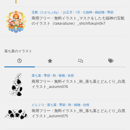
宝船（たからぶね）
/
お正月
/
1月
/
七福神
/
縁起物
/
季節
商用フリー・無料イラスト_マスクをした七福神の宝船
のイラスト（takarabune）_shichifukujin047
落ち葉のイラスト
落ち葉
/
季節
/
秋
/
植物
/
自然
商用フリー・無料イラスト_秋_落ち葉とどんぐり_白黒
イラスト_autumn076
どんぐり
/
落ち葉
/
季節
/
秋
/
植物
/
自然
商用フリー・無料イラスト_秋_落ち葉とどんぐり_白黒
イラスト_autumn075