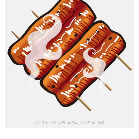
イラスト_7月_土用_丑の日_うなぎ_鰻_蒲焼