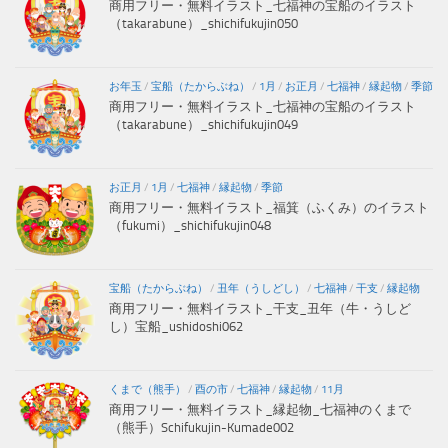
商用フリー・無料イラスト_七福神の宝船のイラスト
（takarabune）_shichifukujin050
お年玉
/
宝船（たからぶね）
/
1月
/
お正月
/
七福神
/
縁起物
/
季節
商用フリー・無料イラスト_七福神の宝船のイラスト
（takarabune）_shichifukujin049
お正月
/
1月
/
七福神
/
縁起物
/
季節
商用フリー・無料イラスト_福箕（ふくみ）のイラスト
（fukumi）_shichifukujin048
宝船（たからぶね）
/
丑年（うしどし）
/
七福神
/
干支
/
縁起物
商用フリー・無料イラスト_干支_丑年（牛・うしど
し）宝船_ushidoshi062
くまで（熊手）
/
酉の市
/
七福神
/
縁起物
/
11月
商用フリー・無料イラスト_縁起物_七福神のくまで
（熊手）Schifukujin-Kumade002