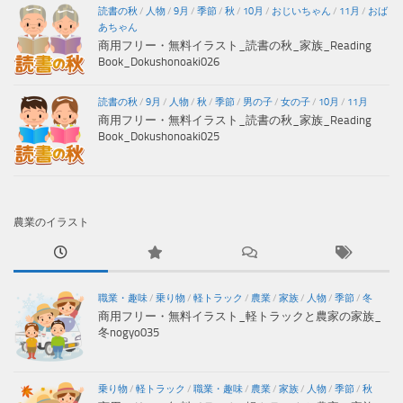
読書の秋
/
人物
/
9月
/
季節
/
秋
/
10月
/
おじいちゃん
/
11月
/
おば
あちゃん
商用フリー・無料イラスト_読書の秋_家族_Reading
Book_Dokushonoaki026
読書の秋
/
9月
/
人物
/
秋
/
季節
/
男の子
/
女の子
/
10月
/
11月
商用フリー・無料イラスト_読書の秋_家族_Reading
Book_Dokushonoaki025
農業のイラスト
職業・趣味
/
乗り物
/
軽トラック
/
農業
/
家族
/
人物
/
季節
/
冬
商用フリー・無料イラスト_軽トラックと農家の家族_
冬nogyo035
乗り物
/
軽トラック
/
職業・趣味
/
農業
/
家族
/
人物
/
季節
/
秋