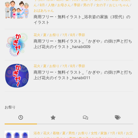
ん
/
8月
/
人物
/
お母さん
/
季節
/
男の子
/
女の子
/
おじいちゃん
/
おばあちゃん
商用フリー・無料イラスト_浴衣姿の家族（3世代）の
イラスト
花火
/
夏
/
お祭り
/
7月
/
8月
/
季節
商用フリー・無料イラスト_「かぎや」の掛け声と打ち
上げ花火のイラスト_hanabi009
花火
/
夏
/
お祭り
/
7月
/
8月
/
季節
商用フリー・無料イラスト_「かぎや」の掛け声と打ち
上げ花火のイラスト_hanabi011
お祭り
浴衣
/
花火
/
着物
/
夏
/
男性
/
お祭り
/
女性
/
家族
/
7月
/
8月
/
お父