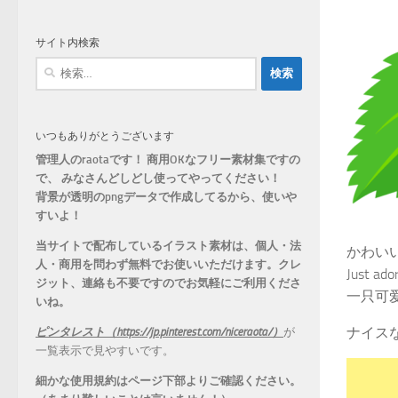
ゴ
リ
サイト内検索
ー
検
索:
いつもありがとうございます
管理人のraotaです！ 商用OKなフリー素材集ですの
で、 みなさんどしどし使ってやってください！
背景が透明のpngデータで作成してるから、
使いや
すいよ！
当サイトで配布しているイラスト素材は、個人・法
かわい
人・商用を問わず無料でお使いいただけます。
クレ
Just ado
ジット、連絡も不要ですのでお気軽にご利用くださ
一只可
いね。
ナイス
ピンタレスト（https://jp.pinterest.com/niceraota/）
が
一覧表示で見やすいです。
細かな使用規約はページ下部よりご確認ください。