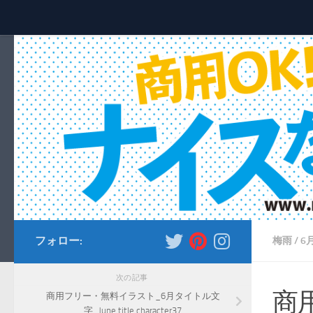
コンテンツへスキップ
フォロー:
梅雨
/
6
次の記事
商
商用フリー・無料イラスト_6月タイトル文
字_June title character37