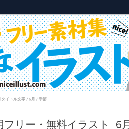
月タイトル文字
/
6月
/
季節
用フリー・無料イラスト_6