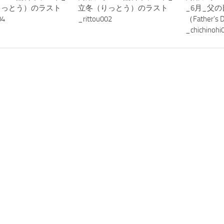
りっとう）のラスト
立冬（りっとう）のラスト
_6月_父
04
_rittou002
（Father’s
_chichinohi