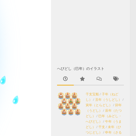
へびどし（巳年）のイラスト
干支宝船
/
子年（ねど
し）
/
丑年（うしどし）
/
寅年（とらどし）
/
卯年
（うどし）
/
辰年（たつ
どし）
/
巳年（みどし・
へびどし）
/
午年（うま
どし）
/
干支
/
未年（ひ
つじどし）
/
申年（さる