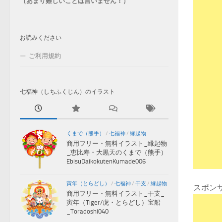
（あまり難しいことは言いません！）
お読みください
ご利用規約
七福神（しちふくじん）のイラスト
くまで（熊手）
/
七福神
/
縁起物
商用フリー・無料イラスト_縁起物
_恵比寿・大黒天のくまで（熊手）
EbisuDaikokutenKumade006
寅年（とらどし）
/
七福神
/
干支
/
縁起物
スポン
商用フリー・無料イラスト_干支_
寅年（Tiger/虎・とらどし）宝船
_Toradoshi040