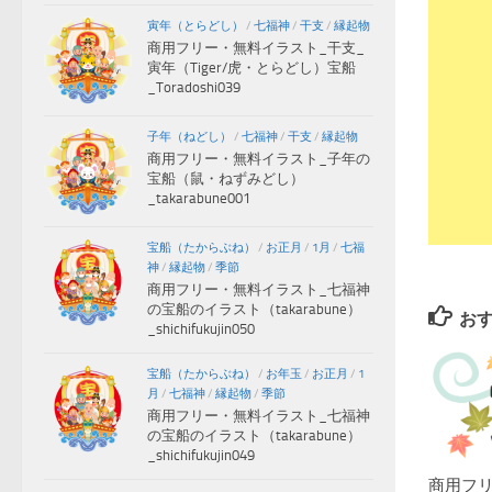
寅年（とらどし）
/
七福神
/
干支
/
縁起物
商用フリー・無料イラスト_干支_
寅年（Tiger/虎・とらどし）宝船
_Toradoshi039
子年（ねどし）
/
七福神
/
干支
/
縁起物
商用フリー・無料イラスト_子年の
宝船（鼠・ねずみどし）
_takarabune001
宝船（たからぶね）
/
お正月
/
1月
/
七福
神
/
縁起物
/
季節
商用フリー・無料イラスト_七福神
の宝船のイラスト（takarabune）
お
_shichifukujin050
宝船（たからぶね）
/
お年玉
/
お正月
/
1
月
/
七福神
/
縁起物
/
季節
商用フリー・無料イラスト_七福神
の宝船のイラスト（takarabune）
_shichifukujin049
商用フ