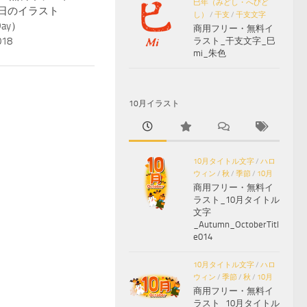
巳年（みどし・へびど
の日のイラスト
し）
/
干支
/
干支文字
 Day）
商用フリー・無料イ
018
ラスト_干支文字_巳
mi_朱色
10月イラスト
10月タイトル文字
/
ハロ
ウィン
/
秋
/
季節
/
10月
商用フリー・無料イ
ラスト_10月タイトル
文字
_Autumn_OctoberTitl
e014
10月タイトル文字
/
ハロ
ウィン
/
季節
/
秋
/
10月
商用フリー・無料イ
ラスト_10月タイトル