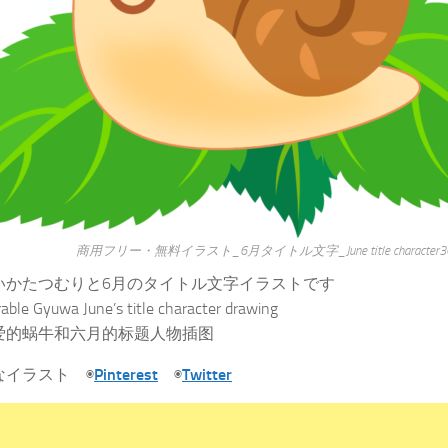
商用フリー・無料イラスト_6月タイトル文字_June title character3
いかたつむりと6月のタイトル文字イラストです
rable Gyuwa June’s title character drawing
爱的蜗牛和六月的标题人物插图
なイラスト ◉
Pinterest
◉
Twitter