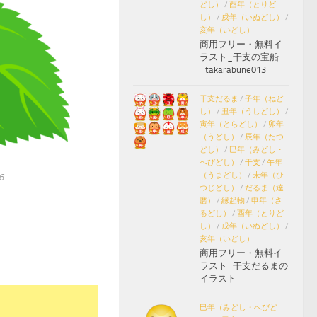
どし）
/
酉年（とりど
し）
/
戌年（いぬどし）
/
亥年（いどし）
商用フリー・無料イ
ラスト_干支の宝船
_takarabune013
干支だるま
/
子年（ねど
し）
/
丑年（うしどし）
/
寅年（とらどし）
/
卯年
（うどし）
/
辰年（たつ
どし）
/
巳年（みどし・
へびどし）
/
干支
/
午年
（うまどし）
/
未年（ひ
6
つじどし）
/
だるま（達
磨）
/
縁起物
/
申年（さ
るどし）
/
酉年（とりど
し）
/
戌年（いぬどし）
/
亥年（いどし）
商用フリー・無料イ
ラスト_干支だるまの
イラスト
巳年（みどし・へびど