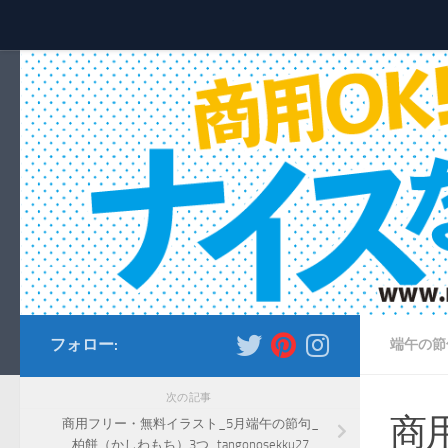
コンテンツへスキップ
フォロー:
端午の節
次の記事
商
商用フリー・無料イラスト_5月端午の節句_
柏餅（かしわもち）3つ_tangonosekku27