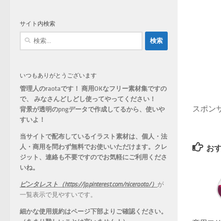
ゴ
リ
サイト内検索
ー
検
索:
いつもありがとうございます
管理人のraotaです！ 商用OKなフリー素材集ですの
で、 みなさんどしどし使ってやってください！
スポン
背景が透明のpngデータで作成してるから、
使いや
すいよ！
当サイトで配布しているイラスト素材は、個人・法
人・商用を問わず無料でお使いいただけます。
クレ
お
ジット、連絡も不要ですのでお気軽にご利用くださ
いね。
ピンタレスト（https://jp.pinterest.com/niceraota/）
が
一覧表示で見やすいです。
細かな使用規約はページ下部よりご確認ください。