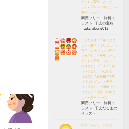
どし）
/
酉年（とりど
し）
/
戌年（いぬどし）
/
亥年（いどし）
商用フリー・無料イ
ラスト_干支の宝船
_takarabune013
干支だるま
/
子年（ねど
し）
/
丑年（うしどし）
/
寅年（とらどし）
/
卯年
（うどし）
/
辰年（たつ
どし）
/
巳年（みどし・
へびどし）
/
干支
/
午年
（うまどし）
/
だるま
（達磨）
/
縁起物
/
未年
（ひつじどし）
/
申年
（さるどし）
/
酉年（と
りどし）
/
戌年（いぬど
し）
/
亥年（いどし）
商用フリー・無料イ
ラスト_干支だるまの
イラスト
巳年（みどし・へびど