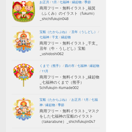
お正月
/
1月
/
七福神
/
縁起物
/
季節
商用フリー・無料イラスト_福箕
（ふくみ）のイラスト（fukumi）
_shichifukujin048
宝船（たからぶね）
/
丑年（うしどし）
/
七福神
/
干支
/
縁起物
商用フリー・無料イラスト_干支_
丑年（牛・うしどし）宝船
_ushidoshi062
くまで（熊手）
/
酉の市
/
七福神
/
縁起物
/
11月
商用フリー・無料イラスト_縁起物
_七福神のくまで（熊手）
Schifukujin-Kumade002
宝船（たからぶね）
/
お正月
/
1月
/
七福
神
/
縁起物
/
季節
商用フリー・無料イラスト_マスク
をした七福神の宝船のイラスト
（takarabune）_shichifukujin047