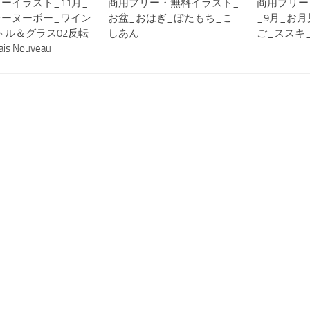
ーイラスト_11月_
商用フリー・無料イラスト_
商用フリー
レーヌーボー_ワイン
お盆_おはぎ_ぼたもち_こ
_9月_お
トル＆グラス02反転
しあん
ご_ススキ
ais Nouveau