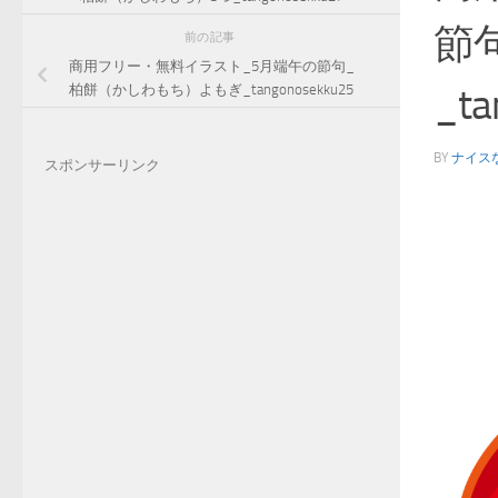
節
前の記事
商用フリー・無料イラスト_5月端午の節句_
_ta
柏餅（かしわもち）よもぎ_tangonosekku25
BY
ナイス
スポンサーリンク