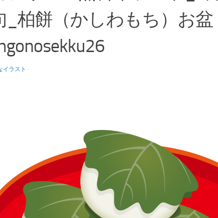
句_柏餅（かしわもち）お盆
ngonosekku26
なイラスト
·