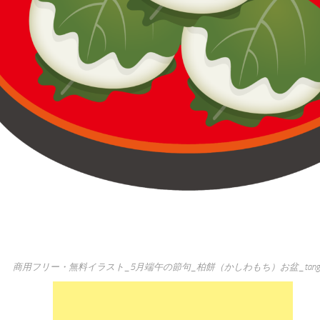
商用フリー・無料イラスト_5月端午の節句_柏餅（かしわもち）お盆_tangonos