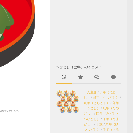
へびどし（巳年）のイラスト
干支宝船
/
子年（ねど
し）
/
丑年（うしどし）
/
寅年（とらどし）
/
卯年
（うどし）
/
辰年（たつ
ekku26
どし）
/
巳年（みどし・
へびどし）
/
午年（うま
どし）
/
干支
/
未年（ひ
つじどし）
/
申年（さる