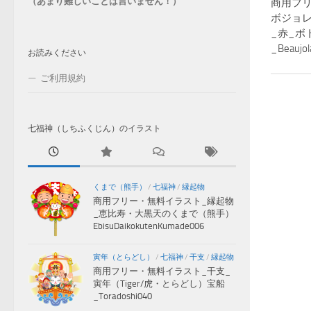
（あまり難しいことは言いません！）
商用フリ
ボジョ
_赤_ボ
_Beaujol
お読みください
ご利用規約
七福神（しちふくじん）のイラスト
くまで（熊手）
/
七福神
/
縁起物
商用フリー・無料イラスト_縁起物
_恵比寿・大黒天のくまで（熊手）
EbisuDaikokutenKumade006
寅年（とらどし）
/
七福神
/
干支
/
縁起物
商用フリー・無料イラスト_干支_
寅年（Tiger/虎・とらどし）宝船
_Toradoshi040