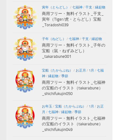
寅年（とらどし）
/
七福神
/
干支
/
縁起物
商用フリー・無料イラスト_干支_
寅年（Tiger/虎・とらどし）宝船
_Toradoshi039
子年（ねどし）
/
七福神
/
干支
/
縁起物
商用フリー・無料イラスト_子年の
宝船（鼠・ねずみどし）
_takarabune001
宝船（たからぶね）
/
お正月
/
1月
/
七福
神
/
縁起物
/
季節
商用フリー・無料イラスト_七福神
の宝船のイラスト（takarabune）
_shichifukujin050
お年玉
/
宝船（たからぶね）
/
1月
/
お正
月
/
七福神
/
縁起物
/
季節
商用フリー・無料イラスト_七福神
の宝船のイラスト（takarabune）
_shichifukujin049