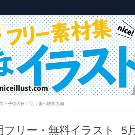
句・子供の日
/
5月
/
食べ物飲み物
用フリー・無料イラスト_5