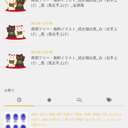
商用フリー・無料イラスト_招き猫白黒_白（右手上
げ）_黒（黒左手上げ）_金屏風
縁起物
/
招き猫
商用フリー・無料イラスト_招き猫白黒_白（左手上
げ）_黒（黒右手上げ）
縁起物
/
招き猫
商用フリー・無料イラスト_招き猫白黒_白（右手上
げ）_黒（黒左手上げ）
お祭り
浴衣
/
花火
/
着物
/
夏
/
お祭り
/
男性
/
女性
/
家族
/
7月
/
お父さん
/
8月
/
人物
/
お母さん
/
男の子
/
季節
/
女の子
/
おじいちゃん
/
お
ばあちゃん