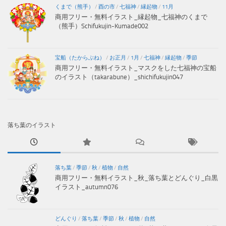
くまで（熊手）
/
酉の市
/
七福神
/
縁起物
/
11月
商用フリー・無料イラスト_縁起物_七福神のくまで
（熊手）Schifukujin-Kumade002
宝船（たからぶね）
/
お正月
/
1月
/
七福神
/
縁起物
/
季節
商用フリー・無料イラスト_マスクをした七福神の宝船
のイラスト（takarabune）_shichifukujin047
落ち葉のイラスト
落ち葉
/
季節
/
秋
/
植物
/
自然
商用フリー・無料イラスト_秋_落ち葉とどんぐり_白黒
イラスト_autumn076
どんぐり
/
落ち葉
/
季節
/
秋
/
植物
/
自然