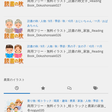
商用フリー・無料イラスト_読書の秋文字_Reading
Book_Dokushonoaki027
読書の秋
/
人物
/
9月
/
季節
/
秋
/
10月
/
おじいちゃん
/
11月
/
おば
あちゃん
商用フリー・無料イラスト_読書の秋_家族_Reading
Book_Dokushonoaki026
読書の秋
/
9月
/
人物
/
秋
/
季節
/
男の子
/
女の子
/
10月
/
11月
商用フリー・無料イラスト_読書の秋_家族_Reading
Book_Dokushonoaki025
農業のイラスト
乗り物
/
軽トラック
/
職業・趣味
/
農業
/
家族
/
人物
/
季節
/
冬
商用フリー・無料イラスト_軽トラックと農家の家族_
冬nogyo035