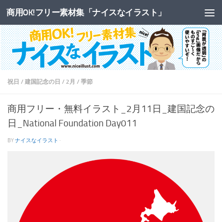
商用OK!フリー素材集「ナイスなイラスト」
コンテンツへスキップ
祝日
/
建国記念の日
/
2月
/
季節
商用フリー・無料イラスト_2月11日_建国記念の
日_National Foundation Day011
BY
ナイスなイラスト
·