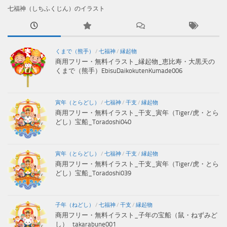
七福神（しちふくじん）のイラスト
くまで（熊手）
/
七福神
/
縁起物
商用フリー・無料イラスト_縁起物_恵比寿・大黒天の
くまで（熊手）EbisuDaikokutenKumade006
寅年（とらどし）
/
七福神
/
干支
/
縁起物
商用フリー・無料イラスト_干支_寅年（Tiger/虎・とら
どし）宝船_Toradoshi040
寅年（とらどし）
/
七福神
/
干支
/
縁起物
商用フリー・無料イラスト_干支_寅年（Tiger/虎・とら
どし）宝船_Toradoshi039
子年（ねどし）
/
七福神
/
干支
/
縁起物
商用フリー・無料イラスト_子年の宝船（鼠・ねずみど
し）_takarabune001