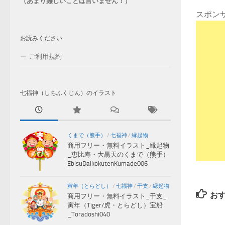
（あまり難しいことは言いません！）
スポン
お読みください
ご利用規約
七福神（しちふくじん）のイラスト
くまで（熊手）
/
七福神
/
縁起物
商用フリー・無料イラスト_縁起物
_恵比寿・大黒天のくまで（熊手）
EbisuDaikokutenKumade006
寅年（とらどし）
/
七福神
/
干支
/
縁起物
お
商用フリー・無料イラスト_干支_
寅年（Tiger/虎・とらどし）宝船
_Toradoshi040