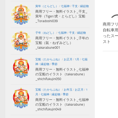
寅年（とらどし）
/
七福神
/
干支
/
縁起物
商用フリー・無料イラスト_干支_
寅年（Tiger/虎・とらどし）宝船
_Toradoshi039
商用フ
自転車
子年（ねどし）
/
七福神
/
干支
/
縁起物
ったス
商用フリー・無料イラスト_子年の
スト
宝船（鼠・ねずみどし）
_takarabune001
宝船（たからぶね）
/
お正月
/
1月
/
七福
神
/
縁起物
/
季節
商用フリー・無料イラスト_七福神
の宝船のイラスト（takarabune）
_shichifukujin050
宝船（たからぶね）
/
お年玉
/
お正月
/
1
月
/
七福神
/
縁起物
/
季節
商用フリー・無料イラスト_七福神
の宝船のイラスト（takarabune）
_shichifukujin049