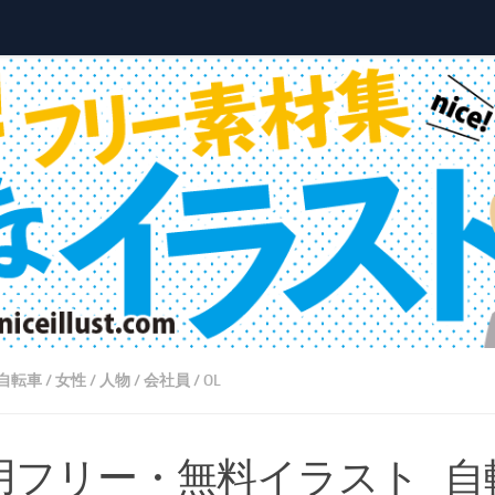
自転車
/
女性
/
人物
/
会社員
/
OL
用フリー・無料イラスト_自