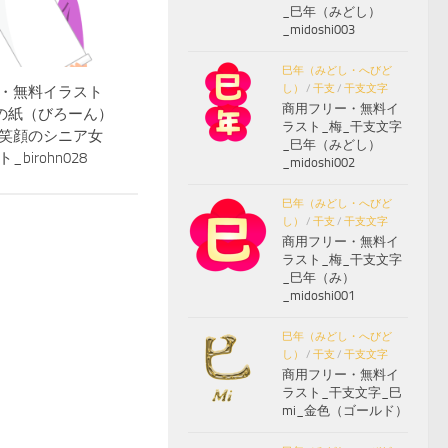
_巳年（みどし）
_midoshi003
巳年（みどし・へびど
し）
/
干支
/
干支文字
・無料イラスト
商用フリー・無料イ
の紙（びろーん）
ラスト_梅_干支文字
笑顔のシニア女
_巳年（みどし）
birohn028
_midoshi002
巳年（みどし・へびど
し）
/
干支
/
干支文字
商用フリー・無料イ
ラスト_梅_干支文字
_巳年（み）
_midoshi001
巳年（みどし・へびど
し）
/
干支
/
干支文字
商用フリー・無料イ
ラスト_干支文字_巳
mi_金色（ゴールド）