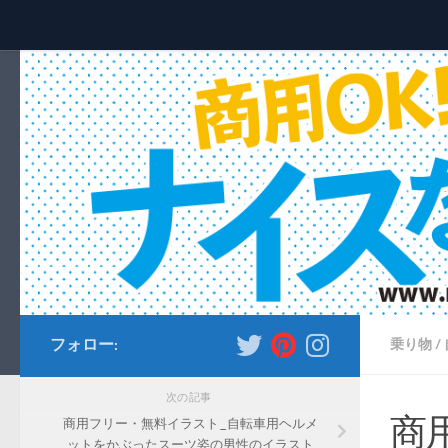
コンテンツへスキップ
フォロー:
乗り物
/
次の記事
商
商用フリー・無料イラスト_自転車用ヘルメ
ットをかぶったスーツ姿の男性のイラスト