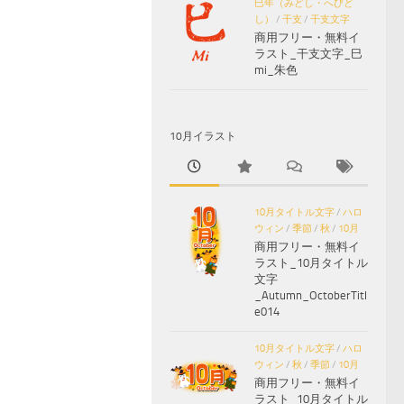
巳年（みどし・へびど
し）
/
干支
/
干支文字
商用フリー・無料イ
ラスト_干支文字_巳
mi_朱色
10月イラスト
10月タイトル文字
/
ハロ
ウィン
/
季節
/
秋
/
10月
商用フリー・無料イ
ラスト_10月タイトル
文字
_Autumn_OctoberTitl
e014
10月タイトル文字
/
ハロ
ウィン
/
秋
/
季節
/
10月
商用フリー・無料イ
ラスト_10月タイトル