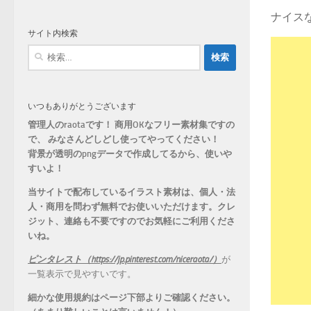
ゴ
ナイス
リ
サイト内検索
ー
検
索:
いつもありがとうございます
管理人のraotaです！ 商用OKなフリー素材集ですの
で、 みなさんどしどし使ってやってください！
背景が透明のpngデータで作成してるから、
使いや
すいよ！
当サイトで配布しているイラスト素材は、個人・法
人・商用を問わず無料でお使いいただけます。
クレ
ジット、連絡も不要ですのでお気軽にご利用くださ
いね。
ピンタレスト（https://jp.pinterest.com/niceraota/）
が
一覧表示で見やすいです。
細かな使用規約はページ下部よりご確認ください。