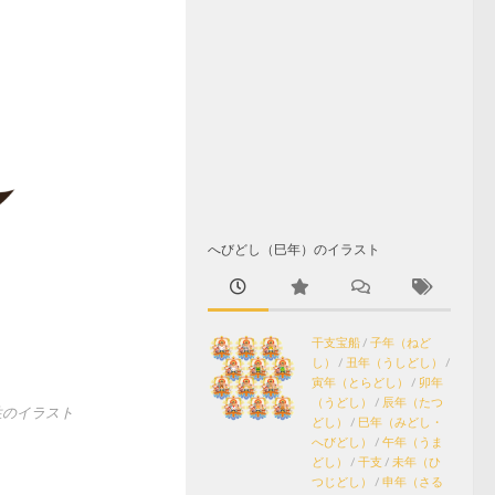
へびどし（巳年）のイラスト
干支宝船
/
子年（ねど
し）
/
丑年（うしどし）
/
寅年（とらどし）
/
卯年
（うどし）
/
辰年（たつ
性のイラスト
どし）
/
巳年（みどし・
へびどし）
/
午年（うま
どし）
/
干支
/
未年（ひ
つじどし）
/
申年（さる