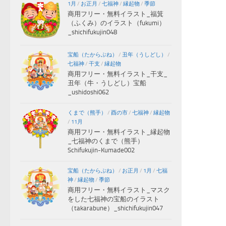
1月
/
お正月
/
七福神
/
縁起物
/
季節
商用フリー・無料イラスト_福箕
（ふくみ）のイラスト（fukumi）
_shichifukujin048
宝船（たからぶね）
/
丑年（うしどし）
/
七福神
/
干支
/
縁起物
商用フリー・無料イラスト_干支_
丑年（牛・うしどし）宝船
_ushidoshi062
くまで（熊手）
/
酉の市
/
七福神
/
縁起物
/
11月
商用フリー・無料イラスト_縁起物
_七福神のくまで（熊手）
Schifukujin-Kumade002
宝船（たからぶね）
/
お正月
/
1月
/
七福
神
/
縁起物
/
季節
商用フリー・無料イラスト_マスク
をした七福神の宝船のイラスト
（takarabune）_shichifukujin047