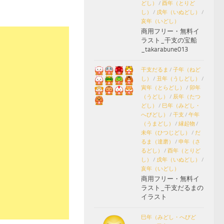
どし）
/
酉年（とりど
し）
/
戌年（いぬどし）
/
亥年（いどし）
商用フリー・無料イ
ラスト_干支の宝船
_takarabune013
干支だるま
/
子年（ねど
し）
/
丑年（うしどし）
/
寅年（とらどし）
/
卯年
（うどし）
/
辰年（たつ
どし）
/
巳年（みどし・
へびどし）
/
干支
/
午年
（うまどし）
/
縁起物
/
未年（ひつじどし）
/
だ
るま（達磨）
/
申年（さ
るどし）
/
酉年（とりど
し）
/
戌年（いぬどし）
/
亥年（いどし）
商用フリー・無料イ
ラスト_干支だるまの
イラスト
巳年（みどし・へびど