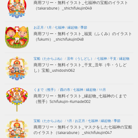
商用フリー・無料イラスト_七福神の宝船のイラスト
（takarabune）_shichifukujin049
お正月
/
1月
/
七福神
/
縁起物
/
季節
商用フリー・無料イラスト_福箕（ふくみ）のイラスト
（fukumi）_shichifukujin048
宝船（たからぶね）
/
丑年（うしどし）
/
七福神
/
干支
/
縁起物
商用フリー・無料イラスト_干支_丑年（牛・うしど
し）宝船_ushidoshi062
くまで（熊手）
/
酉の市
/
七福神
/
縁起物
/
11月
商用フリー・無料イラスト_縁起物_七福神のくまで
（熊手）Schifukujin-Kumade002
宝船（たからぶね）
/
1月
/
お正月
/
七福神
/
縁起物
/
季節
商用フリー・無料イラスト_マスクをした七福神の宝船
のイラスト（takarabune）_shichifukujin047