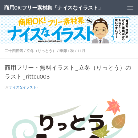
商用OK!フリー素材集「ナイスなイラスト」
コンテンツへスキップ
二十四節気
/
立冬（りっとう）
/
季節
/
秋
/
11月
商用フリー・無料イラスト_立冬（りっとう）の
ラスト_rittou003
BY
ナイスなイラスト
·