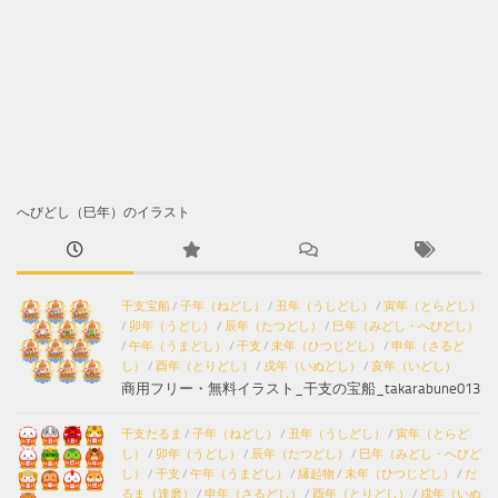
へびどし（巳年）のイラスト
干支宝船
/
子年（ねどし）
/
丑年（うしどし）
/
寅年（とらどし）
/
卯年（うどし）
/
辰年（たつどし）
/
巳年（みどし・へびどし）
/
午年（うまどし）
/
干支
/
未年（ひつじどし）
/
申年（さるど
し）
/
酉年（とりどし）
/
戌年（いぬどし）
/
亥年（いどし）
商用フリー・無料イラスト_干支の宝船_takarabune013
干支だるま
/
子年（ねどし）
/
丑年（うしどし）
/
寅年（とらど
し）
/
卯年（うどし）
/
辰年（たつどし）
/
巳年（みどし・へびど
し）
/
干支
/
午年（うまどし）
/
縁起物
/
未年（ひつじどし）
/
だ
るま（達磨）
/
申年（さるどし）
/
酉年（とりどし）
/
戌年（いぬ