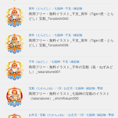
寅年（とらどし）
/
七福神
/
干支
/
縁起物
商用フリー・無料イラスト_干支_寅年（Tiger/虎・とら
どし）宝船_Toradoshi040
寅年（とらどし）
/
七福神
/
干支
/
縁起物
商用フリー・無料イラスト_干支_寅年（Tiger/虎・とら
どし）宝船_Toradoshi039
子年（ねどし）
/
七福神
/
干支
/
縁起物
商用フリー・無料イラスト_子年の宝船（鼠・ねずみど
し）_takarabune001
宝船（たからぶね）
/
1月
/
お正月
/
七福神
/
縁起物
/
季節
商用フリー・無料イラスト_七福神の宝船のイラスト
（takarabune）_shichifukujin050
お年玉
/
宝船（たからぶね）
/
お正月
/
1月
/
七福神
/
縁起物
/
季節