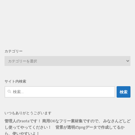
カテゴリー
カ
テ
ゴ
リ
サイト内検索
ー
検
索:
いつもありがとうございます
管理人のraotaです！ 商用OKなフリー素材集ですので、 みなさんどしど
し使ってやってください！
背景が透明のpngデータで作成してるか
ら、
使いやすいよ！