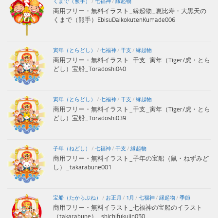
くまで（熊手）
/
七福神
/
縁起物
商用フリー・無料イラスト_縁起物_恵比寿・大黒天の
くまで（熊手）EbisuDaikokutenKumade006
寅年（とらどし）
/
七福神
/
干支
/
縁起物
商用フリー・無料イラスト_干支_寅年（Tiger/虎・とら
どし）宝船_Toradoshi040
寅年（とらどし）
/
七福神
/
干支
/
縁起物
商用フリー・無料イラスト_干支_寅年（Tiger/虎・とら
どし）宝船_Toradoshi039
子年（ねどし）
/
七福神
/
干支
/
縁起物
商用フリー・無料イラスト_子年の宝船（鼠・ねずみど
し）_takarabune001
宝船（たからぶね）
/
お正月
/
1月
/
七福神
/
縁起物
/
季節
商用フリー・無料イラスト_七福神の宝船のイラスト
（takarabune）_shichifukujin050