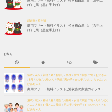
商用フリー・無料イラスト_招き猫白黒_白（左手上
げ）_黒（黒右手上げ）
縁起物
/
招き猫
商用フリー・無料イラスト_招き猫白黒_白（右手上
げ）_黒（黒左手上げ）
お祭り
浴衣
/
花火
/
着物
/
夏
/
お祭り
/
男性
/
女性
/
家族
/
7月
/
お父さん
/
8月
/
人物
/
お母さん
/
季節
/
男の子
/
女の子
/
おじいちゃん
/
お
ばあちゃん
商用フリー・無料イラスト_浴衣姿の家族のイラスト
浴衣
/
花火
/
着物
/
夏
/
男性
/
お祭り
/
女性
/
家族
/
7月
/
8月
/
お父
さん
/
人物
/
お母さん
/
季節
/
男の子
/
女の子
/
おじいちゃん
/
お
ばあちゃん