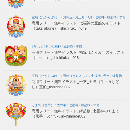
宝船（たからぶね）
/
お年玉
/
お正月
/
1月
/
七福神
/
縁起物
/
季節
商用フリー・無料イラスト_七福神の宝船のイラスト
（takarabune）_shichifukujin049
1月
/
お正月
/
七福神
/
縁起物
/
季節
商用フリー・無料イラスト_福箕（ふくみ）のイラスト
（fukumi）_shichifukujin048
宝船（たからぶね）
/
丑年（うしどし）
/
七福神
/
干支
/
縁起物
商用フリー・無料イラスト_干支_丑年（牛・うしど
し）宝船_ushidoshi062
くまで（熊手）
/
酉の市
/
七福神
/
縁起物
/
11月
商用フリー・無料イラスト_縁起物_七福神のくまで
（熊手）Schifukujin-Kumade002