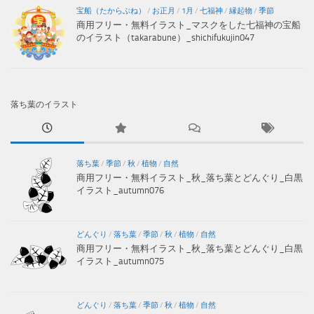
宝船（たからぶね）
/
お正月
/
1月
/
七福神
/
縁起物
/
季節
商用フリー・無料イラスト_マスクをした七福神の宝船
のイラスト（takarabune）_shichifukujin047
落ち葉のイラスト
落ち葉
/
季節
/
秋
/
植物
/
自然
商用フリー・無料イラスト_秋_落ち葉とどんぐり_白黒
イラスト_autumn076
どんぐり
/
落ち葉
/
季節
/
秋
/
植物
/
自然
商用フリー・無料イラスト_秋_落ち葉とどんぐり_白黒
イラスト_autumn075
どんぐり
/
落ち葉
/
季節
/
秋
/
植物
/
自然