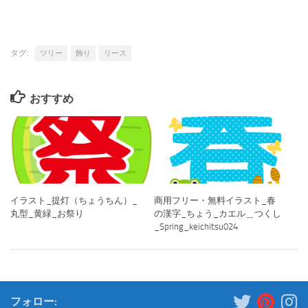
タグ:
ツリー
飾り
リース
おすすめ
イラスト_提灯（ちょうちん）_
商用フリー・無料イラスト_春
丸型_黄緑_お祭り
の漢字_ちょう_カエル＿つくし
_Spring_keichitsu024
フォロー: