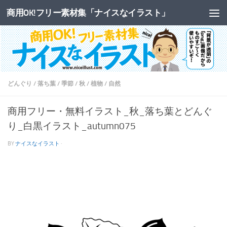
商用OK!フリー素材集「ナイスなイラスト」
コンテンツへスキップ
どんぐり
/
落ち葉
/
季節
/
秋
/
植物
/
自然
商用フリー・無料イラスト_秋_落ち葉とどんぐ
り_白黒イラスト_autumn075
BY
ナイスなイラスト
·