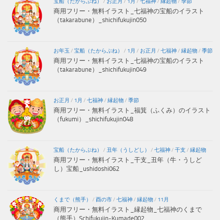
宝船（たからぶね）
/
お正月
/
1月
/
七福神
/
縁起物
/
季節
商用フリー・無料イラスト_七福神の宝船のイラスト
（takarabune）_shichifukujin050
お年玉
/
宝船（たからぶね）
/
1月
/
お正月
/
七福神
/
縁起物
/
季節
商用フリー・無料イラスト_七福神の宝船のイラスト
（takarabune）_shichifukujin049
お正月
/
1月
/
七福神
/
縁起物
/
季節
商用フリー・無料イラスト_福箕（ふくみ）のイラスト
（fukumi）_shichifukujin048
宝船（たからぶね）
/
丑年（うしどし）
/
七福神
/
干支
/
縁起物
商用フリー・無料イラスト_干支_丑年（牛・うしど
し）宝船_ushidoshi062
くまで（熊手）
/
酉の市
/
七福神
/
縁起物
/
11月
商用フリー・無料イラスト_縁起物_七福神のくまで
（熊手）Schifukujin-Kumade002