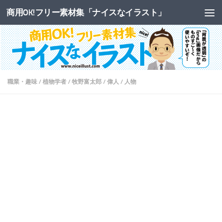
商用OK!フリー素材集「ナイスなイラスト」
コンテンツへスキップ
職業・趣味
/
植物学者
/
牧野富太郎
/
偉人
/
人物