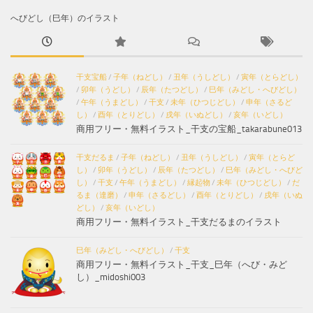
へびどし（巳年）のイラスト
干支宝船
/
子年（ねどし）
/
丑年（うしどし）
/
寅年（とらどし）
/
卯年（うどし）
/
辰年（たつどし）
/
巳年（みどし・へびどし）
/
午年（うまどし）
/
干支
/
未年（ひつじどし）
/
申年（さるど
し）
/
酉年（とりどし）
/
戌年（いぬどし）
/
亥年（いどし）
商用フリー・無料イラスト_干支の宝船_takarabune013
干支だるま
/
子年（ねどし）
/
丑年（うしどし）
/
寅年（とらど
し）
/
卯年（うどし）
/
辰年（たつどし）
/
巳年（みどし・へびど
し）
/
干支
/
午年（うまどし）
/
縁起物
/
未年（ひつじどし）
/
だ
るま（達磨）
/
申年（さるどし）
/
酉年（とりどし）
/
戌年（いぬ
どし）
/
亥年（いどし）
商用フリー・無料イラスト_干支だるまのイラスト
巳年（みどし・へびどし）
/
干支
商用フリー・無料イラスト_干支_巳年（へび・みど
し）_midoshi003