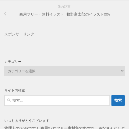
前の記事
商用フリー・無料イラスト_牧野富太郎のイラスト004
スポンサーリンク
カテゴリー
カ
テ
ゴ
リ
サイト内検索
ー
検
索:
いつもありがとうございます
管理人のraotaです！ 商用OKなフリー素材集ですので、 みなさんどしど