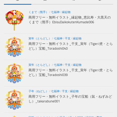
くまで（熊手）
/
七福神
/
縁起物
商用フリー・無料イラスト_縁起物_恵比寿・大黒天の
くまで（熊手）EbisuDaikokutenKumade006
寅年（とらどし）
/
七福神
/
干支
/
縁起物
商用フリー・無料イラスト_干支_寅年（Tiger/虎・とら
どし）宝船_Toradoshi040
寅年（とらどし）
/
七福神
/
干支
/
縁起物
商用フリー・無料イラスト_干支_寅年（Tiger/虎・とら
どし）宝船_Toradoshi039
子年（ねどし）
/
七福神
/
干支
/
縁起物
商用フリー・無料イラスト_子年の宝船（鼠・ねずみど
し）_takarabune001