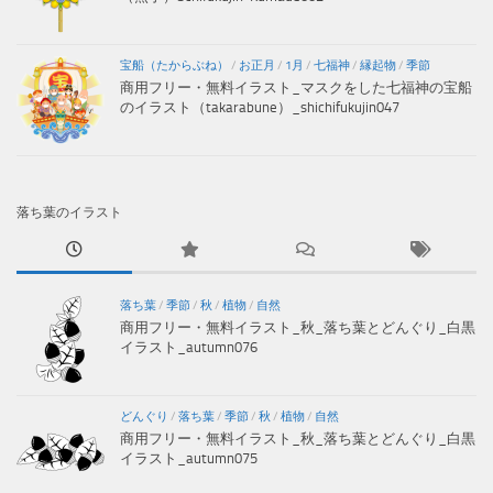
宝船（たからぶね）
/
お正月
/
1月
/
七福神
/
縁起物
/
季節
商用フリー・無料イラスト_マスクをした七福神の宝船
のイラスト（takarabune）_shichifukujin047
落ち葉のイラスト
落ち葉
/
季節
/
秋
/
植物
/
自然
商用フリー・無料イラスト_秋_落ち葉とどんぐり_白黒
イラスト_autumn076
どんぐり
/
落ち葉
/
季節
/
秋
/
植物
/
自然
商用フリー・無料イラスト_秋_落ち葉とどんぐり_白黒
イラスト_autumn075