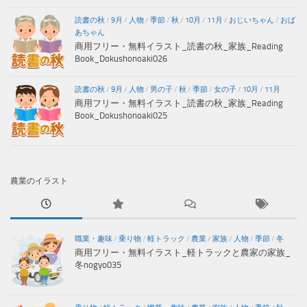
読書の秋
/
9月
/
人物
/
季節
/
秋
/
10月
/
11月
/
おじいちゃん
/
おば
あちゃん
商用フリー・無料イラスト_読書の秋_家族_Reading
Book_Dokushonoaki026
読書の秋
/
9月
/
人物
/
男の子
/
秋
/
季節
/
女の子
/
10月
/
11月
商用フリー・無料イラスト_読書の秋_家族_Reading
Book_Dokushonoaki025
農業のイラスト
職業・趣味
/
乗り物
/
軽トラック
/
農業
/
家族
/
人物
/
季節
/
冬
商用フリー・無料イラスト_軽トラックと農家の家族_
冬nogyo035