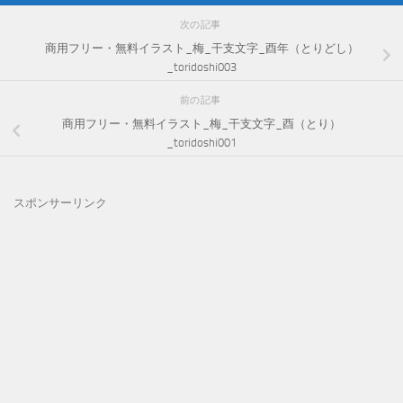
次の記事
商用フリー・無料イラスト_梅_干支文字_酉年（とりどし）
_toridoshi003
前の記事
商用フリー・無料イラスト_梅_干支文字_酉（とり）
_toridoshi001
スポンサーリンク