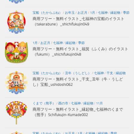
宝船（たからぶね）
/
お年玉
/
お正月
/
1月
/
七福神
/
縁起物
/
季節
商用フリー・無料イラスト_七福神の宝船のイラスト
（takarabune）_shichifukujin049
1月
/
お正月
/
七福神
/
縁起物
/
季節
商用フリー・無料イラスト_福箕（ふくみ）のイラスト
（fukumi）_shichifukujin048
宝船（たからぶね）
/
丑年（うしどし）
/
七福神
/
干支
/
縁起物
商用フリー・無料イラスト_干支_丑年（牛・うしど
し）宝船_ushidoshi062
くまで（熊手）
/
酉の市
/
七福神
/
縁起物
/
11月
商用フリー・無料イラスト_縁起物_七福神のくまで
（熊手）Schifukujin-Kumade002
宝船（たからぶね）
/
お正月
/
1月
/
七福神
/
縁起物
/
季節