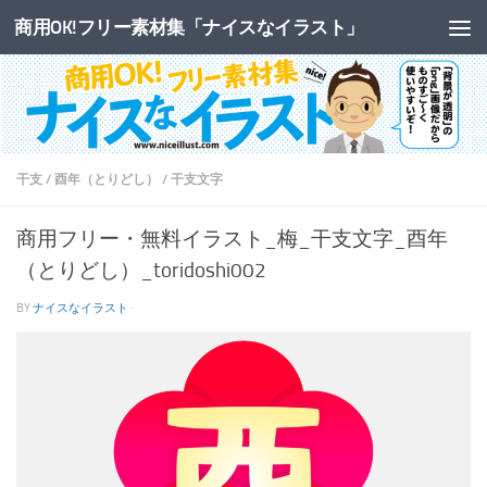
商用OK!フリー素材集「ナイスなイラスト」
コンテンツへスキップ
干支
/
酉年（とりどし）
/
干支文字
商用フリー・無料イラスト_梅_干支文字_酉年
（とりどし）_toridoshi002
BY
ナイスなイラスト
·