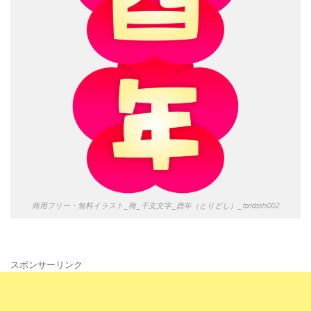
商用フリー・無料イラスト_梅_干支文字_酉年（とりどし）_toridoshi002
スポンサーリンク