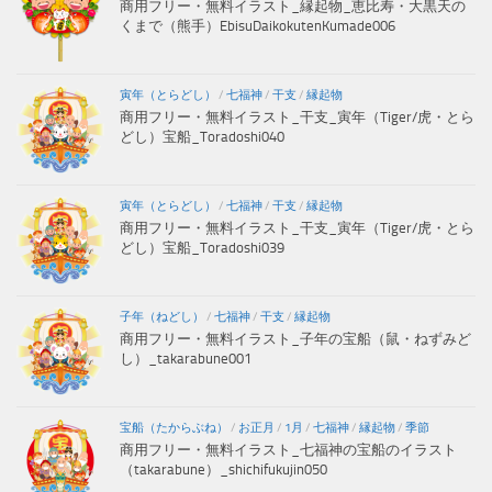
商用フリー・無料イラスト_縁起物_恵比寿・大黒天の
くまで（熊手）EbisuDaikokutenKumade006
寅年（とらどし）
/
七福神
/
干支
/
縁起物
商用フリー・無料イラスト_干支_寅年（Tiger/虎・とら
どし）宝船_Toradoshi040
寅年（とらどし）
/
七福神
/
干支
/
縁起物
商用フリー・無料イラスト_干支_寅年（Tiger/虎・とら
どし）宝船_Toradoshi039
子年（ねどし）
/
七福神
/
干支
/
縁起物
商用フリー・無料イラスト_子年の宝船（鼠・ねずみど
し）_takarabune001
宝船（たからぶね）
/
お正月
/
1月
/
七福神
/
縁起物
/
季節
商用フリー・無料イラスト_七福神の宝船のイラスト
（takarabune）_shichifukujin050