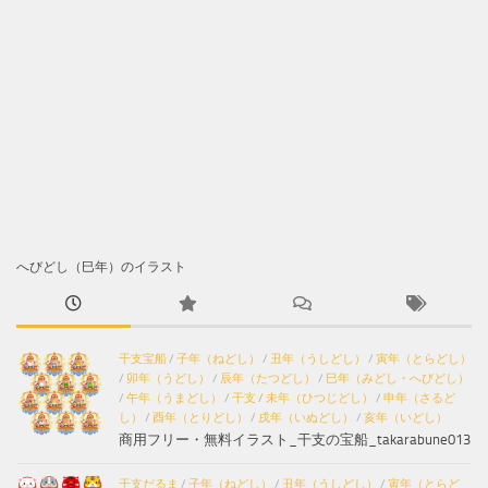
へびどし（巳年）のイラスト
干支宝船
/
子年（ねどし）
/
丑年（うしどし）
/
寅年（とらどし）
/
卯年（うどし）
/
辰年（たつどし）
/
巳年（みどし・へびどし）
/
午年（うまどし）
/
干支
/
未年（ひつじどし）
/
申年（さるど
し）
/
酉年（とりどし）
/
戌年（いぬどし）
/
亥年（いどし）
商用フリー・無料イラスト_干支の宝船_takarabune013
干支だるま
/
子年（ねどし）
/
丑年（うしどし）
/
寅年（とらど