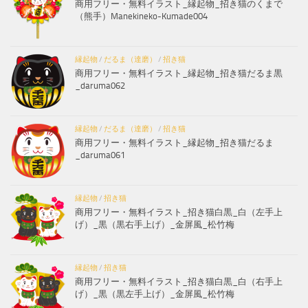
商用フリー・無料イラスト_縁起物_招き猫のくまで
（熊手）Manekineko-Kumade004
縁起物
/
だるま（達磨）
/
招き猫
商用フリー・無料イラスト_縁起物_招き猫だるま黒
_daruma062
縁起物
/
だるま（達磨）
/
招き猫
商用フリー・無料イラスト_縁起物_招き猫だるま
_daruma061
縁起物
/
招き猫
商用フリー・無料イラスト_招き猫白黒_白（左手上
げ）_黒（黒右手上げ）_金屏風_松竹梅
縁起物
/
招き猫
商用フリー・無料イラスト_招き猫白黒_白（右手上
げ）_黒（黒左手上げ）_金屏風_松竹梅