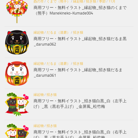
酉の市
/
くまで（熊手）
/
縁起物
/
招き猫
/
季節
/
11月
商用フリー・無料イラスト_縁起物_招き猫のくまで
（熊手）Manekineko-Kumade004
縁起物
/
だるま（達磨）
/
招き猫
商用フリー・無料イラスト_縁起物_招き猫だるま黒
_daruma062
縁起物
/
だるま（達磨）
/
招き猫
商用フリー・無料イラスト_縁起物_招き猫だるま
_daruma061
縁起物
/
招き猫
商用フリー・無料イラスト_招き猫白黒_白（左手上
げ）_黒（黒右手上げ）_金屏風_松竹梅
縁起物
/
招き猫
商用フリー・無料イラスト_招き猫白黒_白（右手上
げ）_黒（黒左手上げ）_金屏風_松竹梅