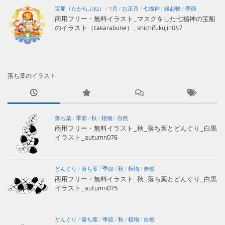
宝船（たからぶね）
/
1月
/
お正月
/
七福神
/
縁起物
/
季節
商用フリー・無料イラスト_マスクをした七福神の宝船
のイラスト（takarabune）_shichifukujin047
落ち葉のイラスト
落ち葉
/
季節
/
秋
/
植物
/
自然
商用フリー・無料イラスト_秋_落ち葉とどんぐり_白黒
イラスト_autumn076
どんぐり
/
落ち葉
/
季節
/
秋
/
植物
/
自然
商用フリー・無料イラスト_秋_落ち葉とどんぐり_白黒
イラスト_autumn075
どんぐり
/
落ち葉
/
季節
/
秋
/
植物
/
自然