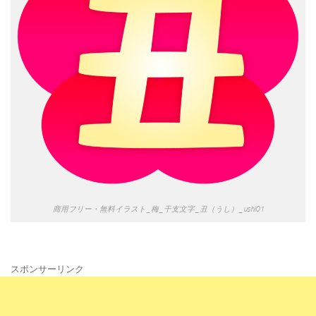
商用フリー・無料イラスト_梅_干支文字_丑（うし）_ushi01
スポンサーリンク