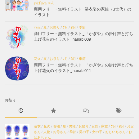
おばあちゃん
商用フリー・無料イラスト_浴衣姿の家族（3世代）の
イラスト
花火
/
夏
/
お祭り
/
7月
/
8月
/
季節
商用フリー・無料イラスト_「かぎや」の掛け声と打ち
上げ花火のイラスト_hanabi009
花火
/
夏
/
お祭り
/
7月
/
8月
/
季節
商用フリー・無料イラスト_「かぎや」の掛け声と打ち
上げ花火のイラスト_hanabi011
お祭り
浴衣
/
花火
/
着物
/
夏
/
男性
/
お祭り
/
女性
/
家族
/
7月
/
8月
/
お父
さん
/
人物
/
お母さん
/
季節
/
男の子
/
女の子
/
おじいちゃん
/
お
ばあちゃん