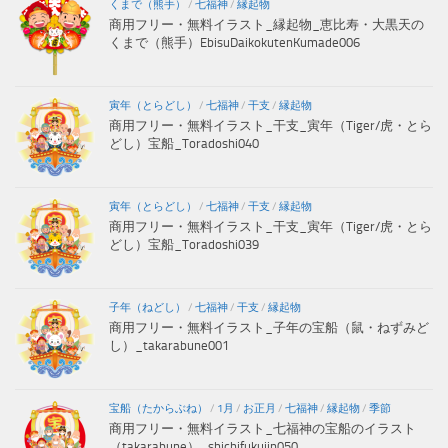
くまで（熊手）
/
七福神
/
縁起物
商用フリー・無料イラスト_縁起物_恵比寿・大黒天の
くまで（熊手）EbisuDaikokutenKumade006
寅年（とらどし）
/
七福神
/
干支
/
縁起物
商用フリー・無料イラスト_干支_寅年（Tiger/虎・とら
どし）宝船_Toradoshi040
寅年（とらどし）
/
七福神
/
干支
/
縁起物
商用フリー・無料イラスト_干支_寅年（Tiger/虎・とら
どし）宝船_Toradoshi039
子年（ねどし）
/
七福神
/
干支
/
縁起物
商用フリー・無料イラスト_子年の宝船（鼠・ねずみど
し）_takarabune001
宝船（たからぶね）
/
1月
/
お正月
/
七福神
/
縁起物
/
季節
商用フリー・無料イラスト_七福神の宝船のイラスト
（takarabune）_shichifukujin050