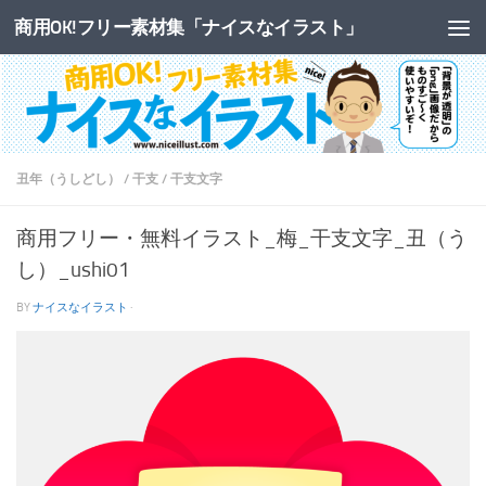
商用OK!フリー素材集「ナイスなイラスト」
コンテンツへスキップ
丑年（うしどし）
/
干支
/
干支文字
商用フリー・無料イラスト_梅_干支文字_丑（う
し）_ushi01
BY
ナイスなイラスト
·