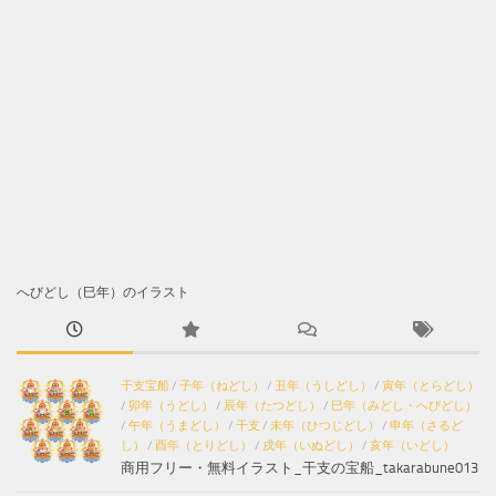
へびどし（巳年）のイラスト
干支宝船
/
子年（ねどし）
/
丑年（うしどし）
/
寅年（とらどし）
/
卯年（うどし）
/
辰年（たつどし）
/
巳年（みどし・へびどし）
/
午年（うまどし）
/
干支
/
未年（ひつじどし）
/
申年（さるど
し）
/
酉年（とりどし）
/
戌年（いぬどし）
/
亥年（いどし）
商用フリー・無料イラスト_干支の宝船_takarabune013