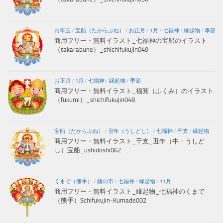
お年玉
/
宝船（たからぶね）
/
お正月
/
1月
/
七福神
/
縁起物
/
季節
商用フリー・無料イラスト_七福神の宝船のイラスト
（takarabune）_shichifukujin049
お正月
/
1月
/
七福神
/
縁起物
/
季節
商用フリー・無料イラスト_福箕（ふくみ）のイラスト
（fukumi）_shichifukujin048
宝船（たからぶね）
/
丑年（うしどし）
/
七福神
/
干支
/
縁起物
商用フリー・無料イラスト_干支_丑年（牛・うしど
し）宝船_ushidoshi062
くまで（熊手）
/
酉の市
/
七福神
/
縁起物
/
11月
商用フリー・無料イラスト_縁起物_七福神のくまで
（熊手）Schifukujin-Kumade002