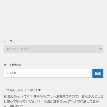
カテゴリー
カ
テ
ゴ
リ
サイト内検索
ー
検
索:
いつもありがとうございます
管理人のraotaです！ 商用OKなフリー素材集ですので、 みなさんどしど
し使ってやってください！
背景が透明のpngデータで作成してるか
ら、
使いやすいよ！