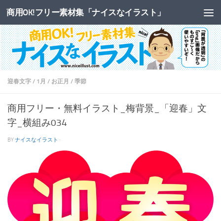
商用OK!フリー素材集「ナイスなイラスト」
コンテンツへスキップ
迎春文字
/
1月
/
お正月
/
季節
商用フリー・無料イラスト_梅背景_「迎春」文
字_横組み034
BY
ナイスなイラスト
·