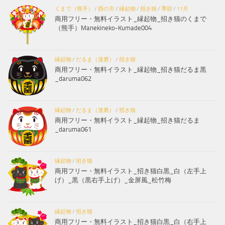
くまで（熊手）
/
酉の市
/
縁起物
/
招き猫
/
季節
/
11月
商用フリー・無料イラスト_縁起物_招き猫のくまで
（熊手）Manekineko-Kumade004
縁起物
/
だるま（達磨）
/
招き猫
商用フリー・無料イラスト_縁起物_招き猫だるま黒
_daruma062
縁起物
/
だるま（達磨）
/
招き猫
商用フリー・無料イラスト_縁起物_招き猫だるま
_daruma061
縁起物
/
招き猫
商用フリー・無料イラスト_招き猫白黒_白（左手上
げ）_黒（黒右手上げ）_金屏風_松竹梅
縁起物
/
招き猫
商用フリー・無料イラスト_招き猫白黒_白（右手上