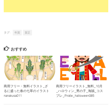
タグ:
年賀
賀正
おすすめ
商用フリー・無料イラスト_ざ
商用フリーイラスト_無料_10月
るに盛った春の七草のイラスト
_ハロウィン_男の子_海賊_コス
nanakusa011
プレ_Pirate_halloween085