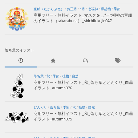
宝船（たからぶね）
/
お正月
/
1月
/
七福神
/
縁起物
/
季節
商用フリー・無料イラスト_マスクをした七福神の宝船
のイラスト（takarabune）_shichifukujin047
落ち葉のイラスト
落ち葉
/
秋
/
季節
/
植物
/
自然
商用フリー・無料イラスト_秋_落ち葉とどんぐり_白黒
イラスト_autumn076
どんぐり
/
落ち葉
/
季節
/
秋
/
植物
/
自然
商用フリー・無料イラスト_秋_落ち葉とどんぐり_白黒
イラスト_autumn075