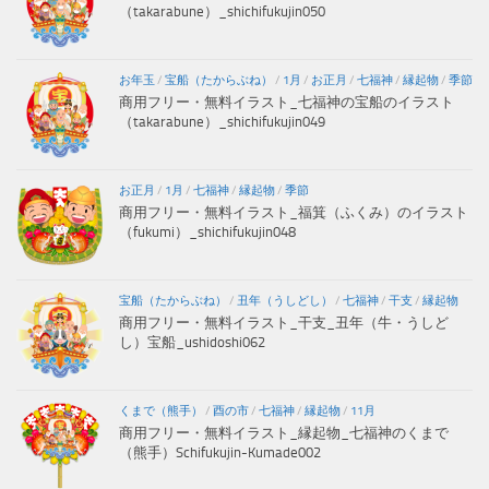
（takarabune）_shichifukujin050
お年玉
/
宝船（たからぶね）
/
1月
/
お正月
/
七福神
/
縁起物
/
季節
商用フリー・無料イラスト_七福神の宝船のイラスト
（takarabune）_shichifukujin049
お正月
/
1月
/
七福神
/
縁起物
/
季節
商用フリー・無料イラスト_福箕（ふくみ）のイラスト
（fukumi）_shichifukujin048
宝船（たからぶね）
/
丑年（うしどし）
/
七福神
/
干支
/
縁起物
商用フリー・無料イラスト_干支_丑年（牛・うしど
し）宝船_ushidoshi062
くまで（熊手）
/
酉の市
/
七福神
/
縁起物
/
11月
商用フリー・無料イラスト_縁起物_七福神のくまで
（熊手）Schifukujin-Kumade002