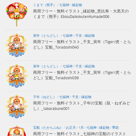
くまで（熊手）
/
七福神
/
縁起物
商用フリー・無料イラスト_縁起物_恵比寿・大黒天の
くまで（熊手）EbisuDaikokutenKumade006
寅年（とらどし）
/
七福神
/
干支
/
縁起物
商用フリー・無料イラスト_干支_寅年（Tiger/虎・とら
どし）宝船_Toradoshi040
寅年（とらどし）
/
七福神
/
干支
/
縁起物
商用フリー・無料イラスト_干支_寅年（Tiger/虎・とら
どし）宝船_Toradoshi039
子年（ねどし）
/
七福神
/
干支
/
縁起物
商用フリー・無料イラスト_子年の宝船（鼠・ねずみど
し）_takarabune001
宝船（たからぶね）
/
お正月
/
1月
/
七福神
/
縁起物
/
季節
商用フリー・無料イラスト_七福神の宝船のイラスト