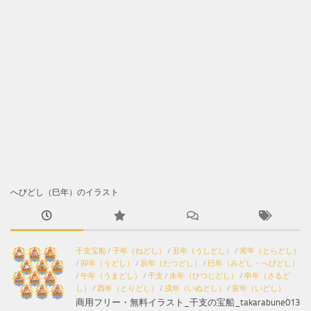
へびどし（巳年）のイラスト
干支宝船
/
子年（ねどし）
/
丑年（うしどし）
/
寅年（とらどし）
/
卯年（うどし）
/
辰年（たつどし）
/
巳年（みどし・へびどし）
/
午年（うまどし）
/
干支
/
未年（ひつじどし）
/
申年（さるど
し）
/
酉年（とりどし）
/
戌年（いぬどし）
/
亥年（いどし）
商用フリー・無料イラスト_干支の宝船_takarabune013