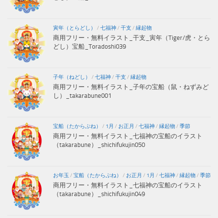
寅年（とらどし）
/
七福神
/
干支
/
縁起物
商用フリー・無料イラスト_干支_寅年（Tiger/虎・とら
どし）宝船_Toradoshi039
子年（ねどし）
/
七福神
/
干支
/
縁起物
商用フリー・無料イラスト_子年の宝船（鼠・ねずみど
し）_takarabune001
宝船（たからぶね）
/
1月
/
お正月
/
七福神
/
縁起物
/
季節
商用フリー・無料イラスト_七福神の宝船のイラスト
（takarabune）_shichifukujin050
お年玉
/
宝船（たからぶね）
/
お正月
/
1月
/
七福神
/
縁起物
/
季節
商用フリー・無料イラスト_七福神の宝船のイラスト
（takarabune）_shichifukujin049