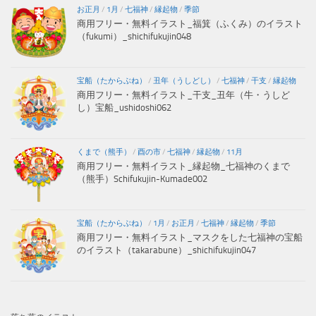
お正月
/
1月
/
七福神
/
縁起物
/
季節
商用フリー・無料イラスト_福箕（ふくみ）のイラスト
（fukumi）_shichifukujin048
宝船（たからぶね）
/
丑年（うしどし）
/
七福神
/
干支
/
縁起物
商用フリー・無料イラスト_干支_丑年（牛・うしど
し）宝船_ushidoshi062
くまで（熊手）
/
酉の市
/
七福神
/
縁起物
/
11月
商用フリー・無料イラスト_縁起物_七福神のくまで
（熊手）Schifukujin-Kumade002
宝船（たからぶね）
/
1月
/
お正月
/
七福神
/
縁起物
/
季節
商用フリー・無料イラスト_マスクをした七福神の宝船
のイラスト（takarabune）_shichifukujin047