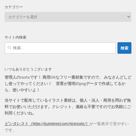
カテゴリー
カ
テ
ゴ
リ
サイト内検索
ー
検
索:
いつもありがとうございます
管理人のraotaです！ 商用OKなフリー素材集ですので、 みなさんどしど
し使ってやってください！
背景が透明のpngデータで作成してるか
ら、
使いやすいよ！
当サイトで配布しているイラスト素材は、個人・法人・商用を問わず無
料でお使いいただけます。
クレジット、連絡も不要ですのでお気軽にご
利用くださいね。
ピンタレスト（https://jp.pinterest.com/niceraota/）
が一覧表示で見やすい
です。