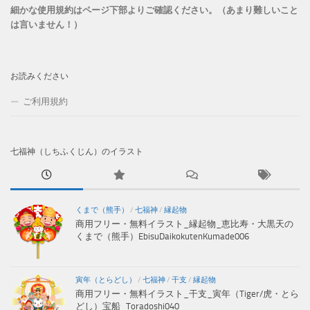
細かな使用規約はページ下部よりご確認ください。（あまり難しいこと
は言いません！）
お読みください
ご利用規約
七福神（しちふくじん）のイラスト
くまで（熊手）
/
七福神
/
縁起物
商用フリー・無料イラスト_縁起物_恵比寿・大黒天の
くまで（熊手）EbisuDaikokutenKumade006
寅年（とらどし）
/
七福神
/
干支
/
縁起物
商用フリー・無料イラスト_干支_寅年（Tiger/虎・とら
どし）宝船_Toradoshi040