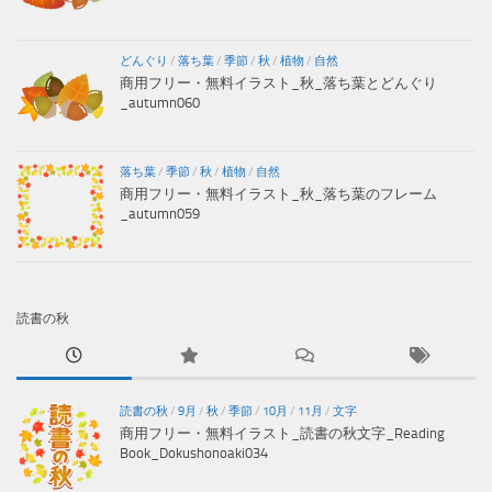
どんぐり
/
落ち葉
/
季節
/
秋
/
植物
/
自然
商用フリー・無料イラスト_秋_落ち葉とどんぐり
_autumn060
落ち葉
/
季節
/
秋
/
植物
/
自然
商用フリー・無料イラスト_秋_落ち葉のフレーム
_autumn059
読書の秋
読書の秋
/
9月
/
秋
/
季節
/
10月
/
11月
/
文字
商用フリー・無料イラスト_読書の秋文字_Reading
Book_Dokushonoaki034