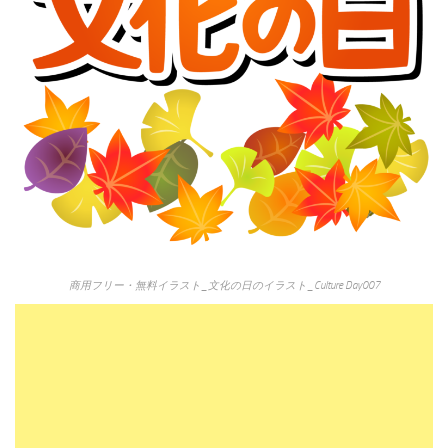
商用フリー・無料イラスト_文化の日のイラスト_Culture Day007