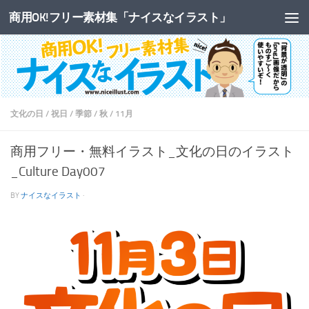
商用OK!フリー素材集「ナイスなイラスト」
コンテンツへスキップ
文化の日
/
祝日
/
季節
/
秋
/
11月
商用フリー・無料イラスト_文化の日のイラスト
_Culture Day007
BY
ナイスなイラスト
·