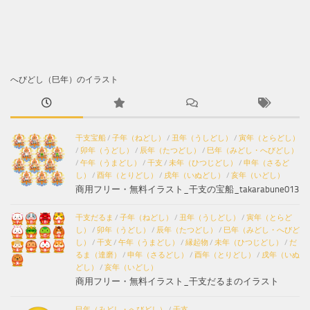
へびどし（巳年）のイラスト
干支宝船
/
子年（ねどし）
/
丑年（うしどし）
/
寅年（とらどし）
/
卯年（うどし）
/
辰年（たつどし）
/
巳年（みどし・へびどし）
/
午年（うまどし）
/
干支
/
未年（ひつじどし）
/
申年（さるど
し）
/
酉年（とりどし）
/
戌年（いぬどし）
/
亥年（いどし）
商用フリー・無料イラスト_干支の宝船_takarabune013
干支だるま
/
子年（ねどし）
/
丑年（うしどし）
/
寅年（とらど
し）
/
卯年（うどし）
/
辰年（たつどし）
/
巳年（みどし・へびど
し）
/
干支
/
午年（うまどし）
/
縁起物
/
未年（ひつじどし）
/
だ
るま（達磨）
/
申年（さるどし）
/
酉年（とりどし）
/
戌年（いぬ
どし）
/
亥年（いどし）
商用フリー・無料イラスト_干支だるまのイラスト
巳年（みどし・へびどし）
/
干支