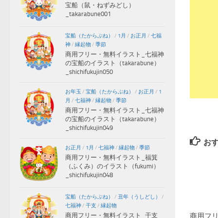
宝船（鼠・ねずみどし）
_takarabune001
宝船（たからぶね）
/
1月
/
お正月
/
七福
神
/
縁起物
/
季節
商用フリー・無料イラスト_七福神
の宝船のイラスト（takarabune）
_shichifukujin050
お年玉
/
宝船（たからぶね）
/
お正月
/
1
月
/
七福神
/
縁起物
/
季節
商用フリー・無料イラスト_七福神
の宝船のイラスト（takarabune）
_shichifukujin049
お
お正月
/
1月
/
七福神
/
縁起物
/
季節
商用フリー・無料イラスト_福箕
（ふくみ）のイラスト（fukumi）
_shichifukujin048
宝船（たからぶね）
/
丑年（うしどし）
/
七福神
/
干支
/
縁起物
商用フ
商用フリー・無料イラスト_干支_