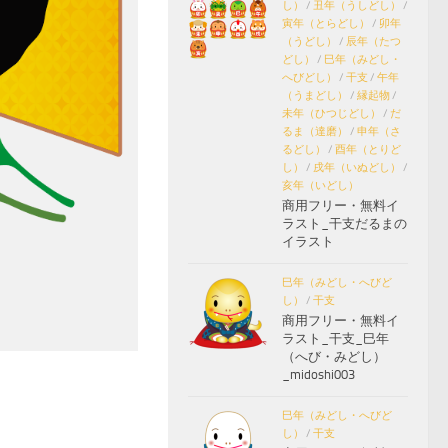
し）
/
丑年（うしどし）
/
寅年（とらどし）
/
卯年
（うどし）
/
辰年（たつ
どし）
/
巳年（みどし・
へびどし）
/
干支
/
午年
（うまどし）
/
縁起物
/
未年（ひつじどし）
/
だ
るま（達磨）
/
申年（さ
るどし）
/
酉年（とりど
し）
/
戌年（いぬどし）
/
亥年（いどし）
商用フリー・無料イ
ラスト_干支だるまの
イラスト
巳年（みどし・へびど
し）
/
干支
商用フリー・無料イ
ラスト_干支_巳年
（へび・みどし）
_midoshi003
巳年（みどし・へびど
し）
/
干支