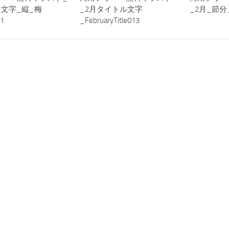
文字_縦_梅
_2月タイトル文字
_2月_節
1
_FebruaryTitle013