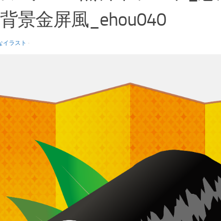
背景金屏風_ehou040
なイラスト
·