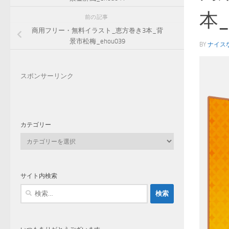
本_
前の記事
商用フリー・無料イラスト_恵方巻き3本_背
景市松梅_ehou039
BY
ナイス
スポンサーリンク
カテゴリー
カ
テ
ゴ
リ
サイト内検索
ー
検
索: