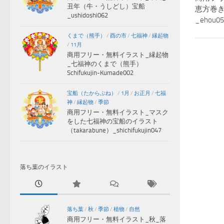
丑年（牛・うしどし）宝船
恵方巻き
_ushidoshi062
_ehou05
くまで（熊手）
/
酉の市
/
七福神
/
縁起物
/
11月
商用フリー・無料イラスト_縁起物
_七福神のくまで（熊手）
Schifukujin-Kumade002
宝船（たからぶね）
/
1月
/
お正月
/
七福
神
/
縁起物
/
季節
商用フリー・無料イラスト_マスク
をした七福神の宝船のイラスト
（takarabune）_shichifukujin047
落ち葉のイラスト
落ち葉
/
秋
/
季節
/
植物
/
自然
商用フリー・無料イラスト_秋_落