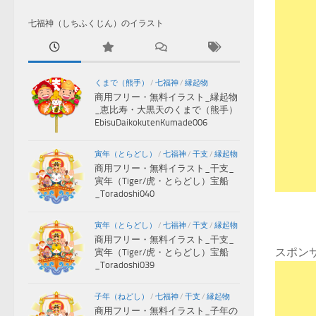
七福神（しちふくじん）のイラスト
くまで（熊手）
/
七福神
/
縁起物
商用フリー・無料イラスト_縁起物
_恵比寿・大黒天のくまで（熊手）
EbisuDaikokutenKumade006
寅年（とらどし）
/
七福神
/
干支
/
縁起物
商用フリー・無料イラスト_干支_
寅年（Tiger/虎・とらどし）宝船
_Toradoshi040
寅年（とらどし）
/
七福神
/
干支
/
縁起物
商用フリー・無料イラスト_干支_
スポン
寅年（Tiger/虎・とらどし）宝船
_Toradoshi039
子年（ねどし）
/
七福神
/
干支
/
縁起物
商用フリー・無料イラスト_子年の