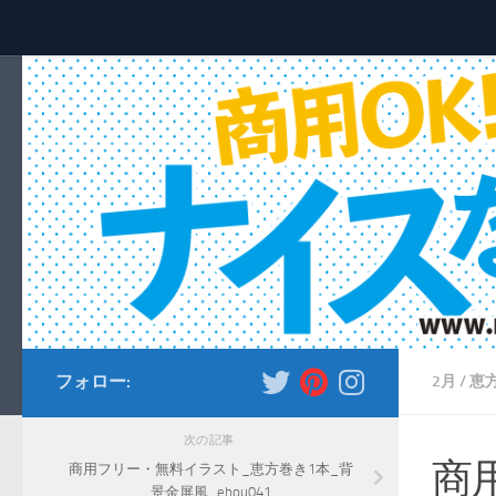
コンテンツへスキップ
フォロー:
2月
/
恵
次の記事
商
商用フリー・無料イラスト_恵方巻き1本_背
景金屏風_ehou041