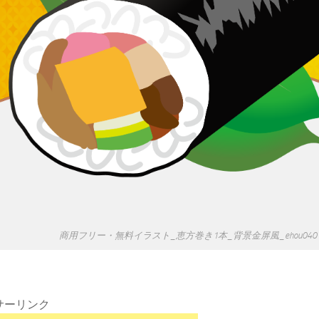
商用フリー・無料イラスト_恵方巻き1本_背景金屏風_ehou040
サーリンク