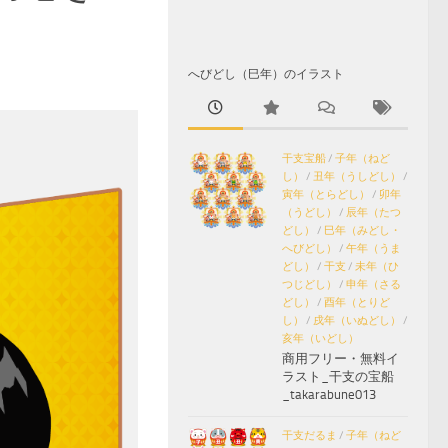
へびどし（巳年）のイラスト
干支宝船
/
子年（ねど
し）
/
丑年（うしどし）
/
寅年（とらどし）
/
卯年
（うどし）
/
辰年（たつ
どし）
/
巳年（みどし・
へびどし）
/
午年（うま
どし）
/
干支
/
未年（ひ
つじどし）
/
申年（さる
どし）
/
酉年（とりど
し）
/
戌年（いぬどし）
/
亥年（いどし）
商用フリー・無料イ
ラスト_干支の宝船
_takarabune013
干支だるま
/
子年（ねど