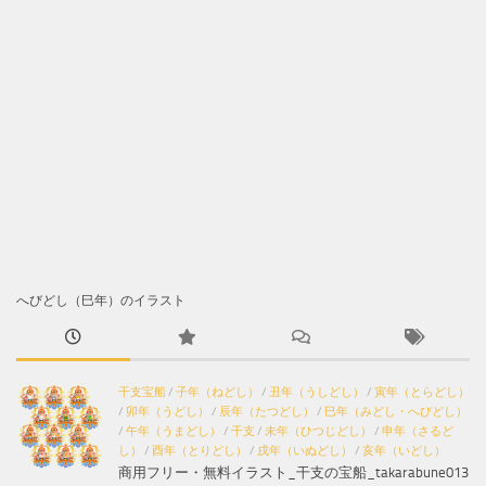
へびどし（巳年）のイラスト
干支宝船
/
子年（ねどし）
/
丑年（うしどし）
/
寅年（とらどし）
/
卯年（うどし）
/
辰年（たつどし）
/
巳年（みどし・へびどし）
/
午年（うまどし）
/
干支
/
未年（ひつじどし）
/
申年（さるど
し）
/
酉年（とりどし）
/
戌年（いぬどし）
/
亥年（いどし）
商用フリー・無料イラスト_干支の宝船_takarabune013