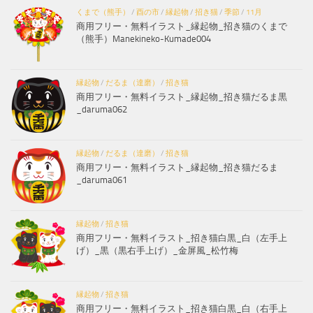
くまで（熊手）
/
酉の市
/
縁起物
/
招き猫
/
季節
/
11月
商用フリー・無料イラスト_縁起物_招き猫のくまで
（熊手）Manekineko-Kumade004
縁起物
/
だるま（達磨）
/
招き猫
商用フリー・無料イラスト_縁起物_招き猫だるま黒
_daruma062
縁起物
/
だるま（達磨）
/
招き猫
商用フリー・無料イラスト_縁起物_招き猫だるま
_daruma061
縁起物
/
招き猫
商用フリー・無料イラスト_招き猫白黒_白（左手上
げ）_黒（黒右手上げ）_金屏風_松竹梅
縁起物
/
招き猫
商用フリー・無料イラスト_招き猫白黒_白（右手上