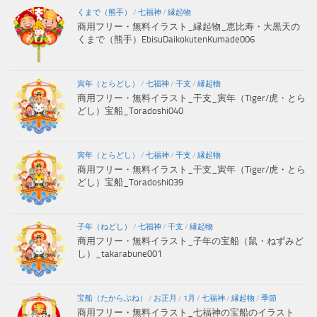
くまで（熊手）
/
七福神
/
縁起物
商用フリー・無料イラスト_縁起物_恵比寿・大黒天の
くまで（熊手）EbisuDaikokutenKumade006
寅年（とらどし）
/
七福神
/
干支
/
縁起物
商用フリー・無料イラスト_干支_寅年（Tiger/虎・とら
どし）宝船_Toradoshi040
寅年（とらどし）
/
七福神
/
干支
/
縁起物
商用フリー・無料イラスト_干支_寅年（Tiger/虎・とら
どし）宝船_Toradoshi039
子年（ねどし）
/
七福神
/
干支
/
縁起物
商用フリー・無料イラスト_子年の宝船（鼠・ねずみど
し）_takarabune001
宝船（たからぶね）
/
お正月
/
1月
/
七福神
/
縁起物
/
季節
商用フリー・無料イラスト_七福神の宝船のイラスト