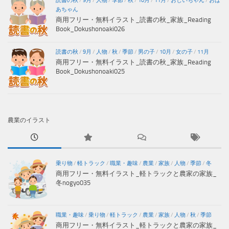
読書の秋
/
9月
/
人物
/
季節
/
秋
/
10月
/
11月
/
おじいちゃん
/
おば
あちゃん
商用フリー・無料イラスト_読書の秋_家族_Reading
Book_Dokushonoaki026
読書の秋
/
9月
/
人物
/
秋
/
季節
/
男の子
/
10月
/
女の子
/
11月
商用フリー・無料イラスト_読書の秋_家族_Reading
Book_Dokushonoaki025
農業のイラスト
乗り物
/
軽トラック
/
職業・趣味
/
農業
/
家族
/
人物
/
季節
/
冬
商用フリー・無料イラスト_軽トラックと農家の家族_
冬nogyo035
職業・趣味
/
乗り物
/
軽トラック
/
農業
/
家族
/
人物
/
秋
/
季節
商用フリー・無料イラスト_軽トラックと農家の家族_