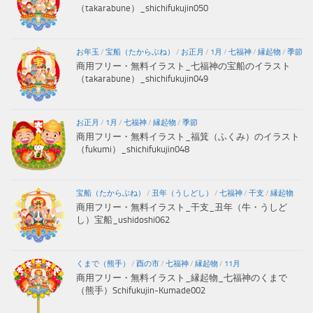
（takarabune）_shichifukujin050
お年玉
/
宝船（たからぶね）
/
お正月
/
1月
/
七福神
/
縁起物
/
季節
商用フリー・無料イラスト_七福神の宝船のイラスト
（takarabune）_shichifukujin049
お正月
/
1月
/
七福神
/
縁起物
/
季節
商用フリー・無料イラスト_福箕（ふくみ）のイラスト
（fukumi）_shichifukujin048
宝船（たからぶね）
/
丑年（うしどし）
/
七福神
/
干支
/
縁起物
商用フリー・無料イラスト_干支_丑年（牛・うしど
し）宝船_ushidoshi062
くまで（熊手）
/
酉の市
/
七福神
/
縁起物
/
11月
商用フリー・無料イラスト_縁起物_七福神のくまで
（熊手）Schifukujin-Kumade002