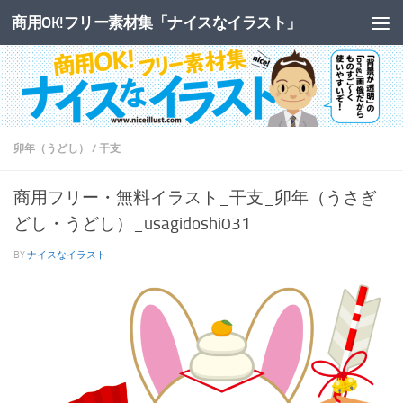
商用OK!フリー素材集「ナイスなイラスト」
コンテンツへスキップ
卯年（うどし）
/
干支
商用フリー・無料イラスト_干支_卯年（うさぎ
どし・うどし）_usagidoshi031
BY
ナイスなイラスト
·