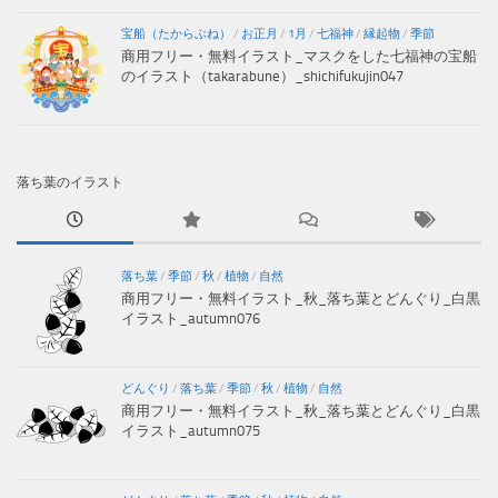
宝船（たからぶね）
/
お正月
/
1月
/
七福神
/
縁起物
/
季節
商用フリー・無料イラスト_マスクをした七福神の宝船
のイラスト（takarabune）_shichifukujin047
落ち葉のイラスト
落ち葉
/
季節
/
秋
/
植物
/
自然
商用フリー・無料イラスト_秋_落ち葉とどんぐり_白黒
イラスト_autumn076
どんぐり
/
落ち葉
/
季節
/
秋
/
植物
/
自然
商用フリー・無料イラスト_秋_落ち葉とどんぐり_白黒
イラスト_autumn075