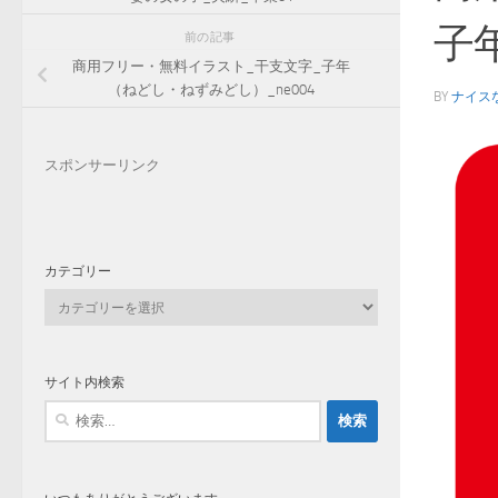
子
前の記事
商用フリー・無料イラスト_干支文字_子年
（ねどし・ねずみどし）_ne004
BY
ナイス
スポンサーリンク
カテゴリー
カ
テ
ゴ
リ
サイト内検索
ー
検
索: