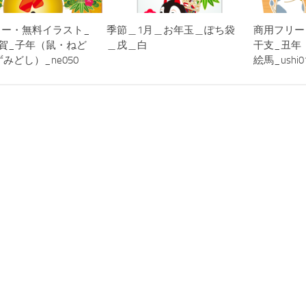
リー・無料イラスト_
季節＿1月＿お年玉＿ぽち袋
商用フリー
賀_子年（鼠・ねど
＿戌＿白
干支_丑年
みどし）_ne050
絵馬_ushi0