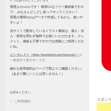
いつもありがとうございます
管理人のraotaです！ 商用OKなフリー素材集ですの
で、 みなさんどしどし使ってやってください！
背景が透明のpngデータで作成してるから、
使いや
すいよ！
当サイトで配布しているイラスト素材は、個人・法
人・商用を問わず無料でお使いいただけます。
クレ
ジット、連絡も不要ですのでお気軽にご利用くださ
いね。
ピンタレスト（https://jp.pinterest.com/niceraota/）
が
一覧表示で見やすいです。
細かな使用規約はページ下部よりご確認ください。
（あまり難しいことは言いません！）
お読みください
スポン
ご利用規約