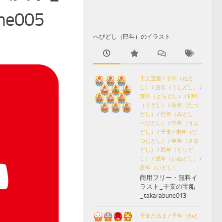
005
へびどし（巳年）のイラスト
干支宝船
/
子年（ねど
し）
/
丑年（うしどし）
/
寅年（とらどし）
/
卯年
（うどし）
/
辰年（たつ
どし）
/
巳年（みどし・
へびどし）
/
午年（うま
どし）
/
干支
/
未年（ひ
つじどし）
/
申年（さる
どし）
/
酉年（とりど
し）
/
戌年（いぬどし）
/
亥年（いどし）
商用フリー・無料イ
ラスト_干支の宝船
_takarabune013
干支だるま
/
子年（ねど