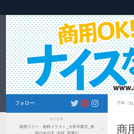
コンテンツへスキップ
フォロー:
子年（ね
次の記事
商
商用フリー・無料イラスト_大学卒業式_袴
姿の女の子_矢絣_卒業01