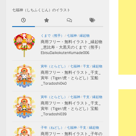
七福神（しちふくじん）のイラスト
くまで（熊手）
/
七福神
/
縁起物
商用フリー・無料イラスト_縁起物
_恵比寿・大黒天のくまで（熊手）
EbisuDaikokutenKumade006
寅年（とらどし）
/
七福神
/
干支
/
縁起物
商用フリー・無料イラスト_干支_
寅年（Tiger/虎・とらどし）宝船
_Toradoshi040
寅年（とらどし）
/
七福神
/
干支
/
縁起物
商用フリー・無料イラスト_干支_
寅年（Tiger/虎・とらどし）宝船
_Toradoshi039
子年（ねどし）
/
七福神
/
干支
/
縁起物
商用フリー・無料イラスト_子年の