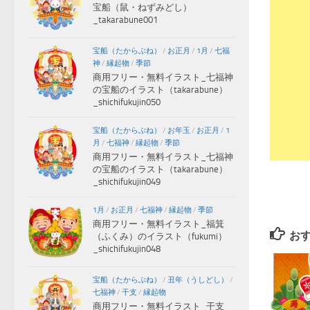
宝船（鼠・ねずみどし）
_takarabune001
宝船（たからぶね）
/
お正月
/
1月
/
七福
神
/
縁起物
/
季節
商用フリー・無料イラスト_七福神
の宝船のイラスト（takarabune）
_shichifukujin050
宝船（たからぶね）
/
お年玉
/
お正月
/
1
月
/
七福神
/
縁起物
/
季節
商用フリー・無料イラスト_七福神
の宝船のイラスト（takarabune）
_shichifukujin049
1月
/
お正月
/
七福神
/
縁起物
/
季節
商用フリー・無料イラスト_福箕
お
（ふくみ）のイラスト（fukumi）
_shichifukujin048
宝船（たからぶね）
/
丑年（うしどし）
/
七福神
/
干支
/
縁起物
商用フリー・無料イラスト_干支_