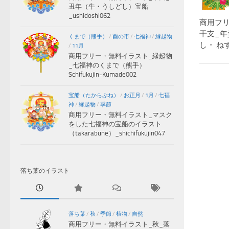
丑年（牛・うしどし）宝船
_ushidoshi062
商用フ
干支_年
くまで（熊手）
/
酉の市
/
七福神
/
縁起物
し・ ねず
/
11月
商用フリー・無料イラスト_縁起物
_七福神のくまで（熊手）
Schifukujin-Kumade002
宝船（たからぶね）
/
お正月
/
1月
/
七福
神
/
縁起物
/
季節
商用フリー・無料イラスト_マスク
をした七福神の宝船のイラスト
（takarabune）_shichifukujin047
落ち葉のイラスト
落ち葉
/
秋
/
季節
/
植物
/
自然
商用フリー・無料イラスト_秋_落