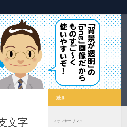
続き
支文字_
スポンサーリンク