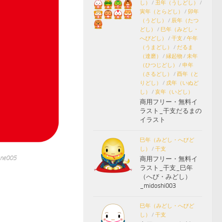
し）
/
丑年（うしどし）
/
寅年（とらどし）
/
卯年
（うどし）
/
辰年（たつ
どし）
/
巳年（みどし・
へびどし）
/
干支
/
午年
（うまどし）
/
だるま
（達磨）
/
縁起物
/
未年
（ひつじどし）
/
申年
（さるどし）
/
酉年（と
りどし）
/
戌年（いぬど
し）
/
亥年（いどし）
商用フリー・無料イ
ラスト_干支だるまの
イラスト
巳年（みどし・へびど
し）
/
干支
005
商用フリー・無料イ
ラスト_干支_巳年
（へび・みどし）
_midoshi003
巳年（みどし・へびど
し）
/
干支