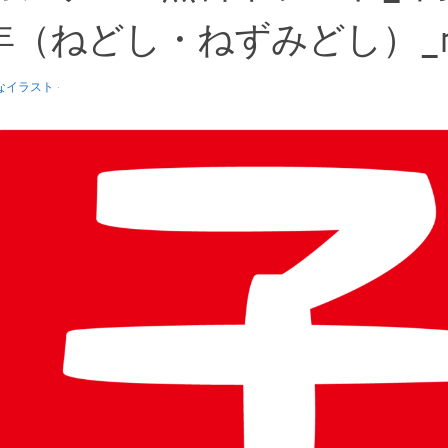
年（ねどし・ねずみどし）_ne
なイラスト
·