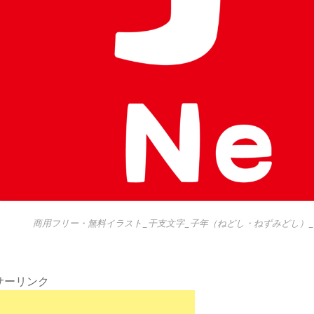
商用フリー・無料イラスト_干支文字_子年（ねどし・ねずみどし）_ne
サーリンク