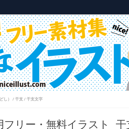
どし）
/
干支
/
干支文字
用フリー・無料イラスト_干