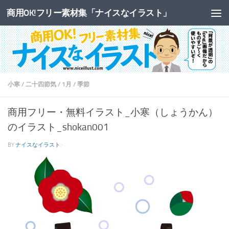
商用OK!フリー素材集「ナイスなイラスト」
コンテンツへスキップ
小寒
/
二十四節気
/
1月
/
季節
商用フリー・無料イラスト_小寒（しょうかん）
のイラスト_shokan001
BY
ナイスなイラスト
·