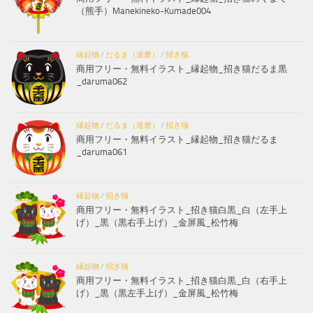
（熊手）Manekineko-Kumade004
縁起物
/
だるま（達磨）
/
招き猫
商用フリー・無料イラスト_縁起物_招き猫だるま黒
_daruma062
縁起物
/
だるま（達磨）
/
招き猫
商用フリー・無料イラスト_縁起物_招き猫だるま
_daruma061
縁起物
/
招き猫
商用フリー・無料イラスト_招き猫白黒_白（左手上
げ）_黒（黒右手上げ）_金屏風_松竹梅
縁起物
/
招き猫
商用フリー・無料イラスト_招き猫白黒_白（右手上
げ）_黒（黒左手上げ）_金屏風_松竹梅