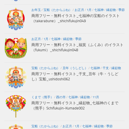
お年玉
/
宝船（たからぶね）
/
お正月
/
1月
/
七福神
/
縁起物
/
季節
商用フリー・無料イラスト_七福神の宝船のイラスト
（takarabune）_shichifukujin049
お正月
/
1月
/
七福神
/
縁起物
/
季節
商用フリー・無料イラスト_福箕（ふくみ）のイラスト
（fukumi）_shichifukujin048
宝船（たからぶね）
/
丑年（うしどし）
/
七福神
/
干支
/
縁起物
商用フリー・無料イラスト_干支_丑年（牛・うしど
し）宝船_ushidoshi062
くまで（熊手）
/
酉の市
/
七福神
/
縁起物
/
11月
商用フリー・無料イラスト_縁起物_七福神のくまで
（熊手）Schifukujin-Kumade002
宝船（たからぶね）
/
お正月
/
1月
/
七福神
/
縁起物
/
季節