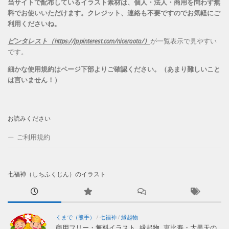
当サイトで配布しているイラスト素材は、個人・法人・商用を問わず無
料でお使いいただけます。
クレジット、連絡も不要ですのでお気軽にご
利用くださいね。
ピンタレスト（https://jp.pinterest.com/niceraota/）
が一覧表示で見やすい
です。
細かな使用規約はページ下部よりご確認ください。（あまり難しいこと
は言いません！）
お読みください
ご利用規約
七福神（しちふくじん）のイラスト
くまで（熊手）
/
七福神
/
縁起物
商用フリー・無料イラスト_縁起物_恵比寿・大黒天の