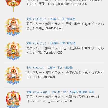
くまで（熊手）EbisuDaikokutenKumade006
寅年（とらどし）
/
七福神
/
干支
/
縁起物
商用フリー・無料イラスト_干支_寅年（Tiger/虎・とら
どし）宝船_Toradoshi040
寅年（とらどし）
/
七福神
/
干支
/
縁起物
商用フリー・無料イラスト_干支_寅年（Tiger/虎・とら
どし）宝船_Toradoshi039
子年（ねどし）
/
七福神
/
干支
/
縁起物
商用フリー・無料イラスト_子年の宝船（鼠・ねずみど
し）_takarabune001
宝船（たからぶね）
/
お正月
/
1月
/
七福神
/
縁起物
/
季節
商用フリー・無料イラスト_七福神の宝船のイラスト
（takarabune）_shichifukujin050