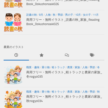
Book_Dokushonoaki026
読書の秋
/
9月
/
人物
/
秋
/
季節
/
男の子
/
10月
/
女の子
/
11月
商用フリー・無料イラスト_読書の秋_家族_Reading
Book_Dokushonoaki025
農業のイラスト
職業・趣味
/
乗り物
/
軽トラック
/
農業
/
家族
/
人物
/
季節
/
冬
商用フリー・無料イラスト_軽トラックと農家の家族_
冬nogyo035
職業・趣味
/
乗り物
/
軽トラック
/
農業
/
家族
/
人物
/
季節
/
秋
商用フリー・無料イラスト_軽トラックと農家の家族_
秋nogyo034