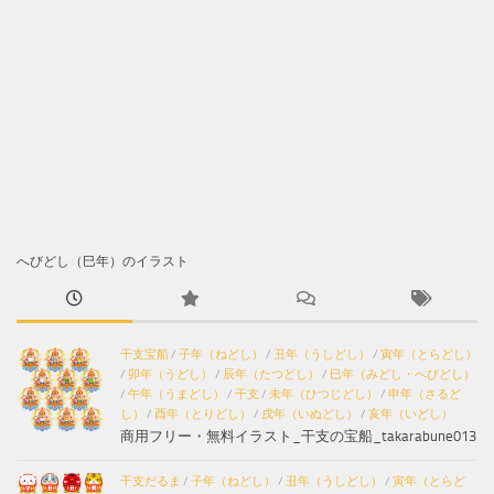
へびどし（巳年）のイラスト
干支宝船
/
子年（ねどし）
/
丑年（うしどし）
/
寅年（とらどし）
/
卯年（うどし）
/
辰年（たつどし）
/
巳年（みどし・へびどし）
/
午年（うまどし）
/
干支
/
未年（ひつじどし）
/
申年（さるど
し）
/
酉年（とりどし）
/
戌年（いぬどし）
/
亥年（いどし）
商用フリー・無料イラスト_干支の宝船_takarabune013
干支だるま
/
子年（ねどし）
/
丑年（うしどし）
/
寅年（とらど