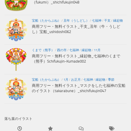
（fukumi）_shichifukujin048
宝船（たからぶね）
/
丑年（うしどし）
/
七福神
/
干支
/
縁起物
商用フリー・無料イラスト_干支_丑年（牛・うしど
し）宝船_ushidoshi062
くまで（熊手）
/
酉の市
/
七福神
/
縁起物
/
11月
商用フリー・無料イラスト_縁起物_七福神のくまで
（熊手）Schifukujin-Kumade002
宝船（たからぶね）
/
1月
/
お正月
/
七福神
/
縁起物
/
季節
商用フリー・無料イラスト_マスクをした七福神の宝船
のイラスト（takarabune）_shichifukujin047
落ち葉のイラスト