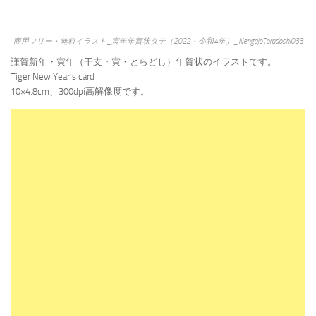
商用フリー・無料イラスト_寅年年賀状タテ（2022・令和4年）_NengajoToradoshi033
謹賀新年・寅年（干支・寅・とらどし）年賀状のイラストです。
Tiger New Year’s card
10×4.8cm、300dpi高解像度です。