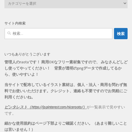
カ
テ
ゴ
リ
サイト内検索
ー
検
索:
いつもありがとうございます
管理人のraotaです！ 商用OKなフリー素材集ですので、 みなさんどしど
し使ってやってください！
背景が透明のpngデータで作成してるか
ら、
使いやすいよ！
当サイトで配布しているイラスト素材は、個人・法人・商用を問わず無
料でお使いいただけます。
クレジット、連絡も不要ですのでお気軽にご
利用くださいね。
ピンタレスト（https://jp.pinterest.com/niceraota/）
が一覧表示で見やすい
です。
細かな使用規約はページ下部よりご確認ください。（あまり難しいこと
は言いません！）