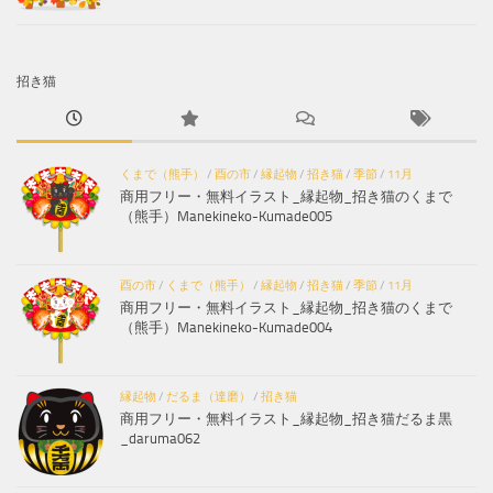
招き猫
くまで（熊手）
/
酉の市
/
縁起物
/
招き猫
/
季節
/
11月
商用フリー・無料イラスト_縁起物_招き猫のくまで
（熊手）Manekineko-Kumade005
酉の市
/
くまで（熊手）
/
縁起物
/
招き猫
/
季節
/
11月
商用フリー・無料イラスト_縁起物_招き猫のくまで
（熊手）Manekineko-Kumade004
縁起物
/
だるま（達磨）
/
招き猫
商用フリー・無料イラスト_縁起物_招き猫だるま黒
_daruma062