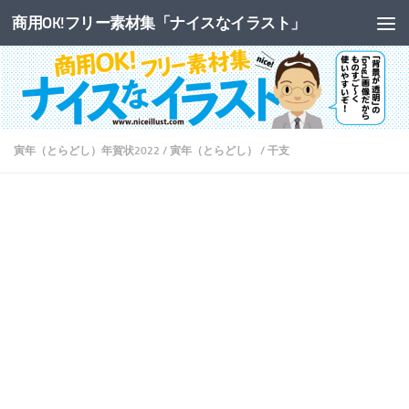
商用OK!フリー素材集「ナイスなイラスト」
コンテンツへスキップ
寅年（とらどし）年賀状2022
/
寅年（とらどし）
/
干支