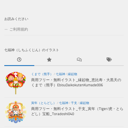
お読みください
ご利用規約
七福神（しちふくじん）のイラスト
くまで（熊手）
/
七福神
/
縁起物
商用フリー・無料イラスト_縁起物_恵比寿・大黒天の
くまで（熊手）EbisuDaikokutenKumade006
寅年（とらどし）
/
七福神
/
干支
/
縁起物
商用フリー・無料イラスト_干支_寅年（Tiger/虎・とら
どし）宝船_Toradoshi040