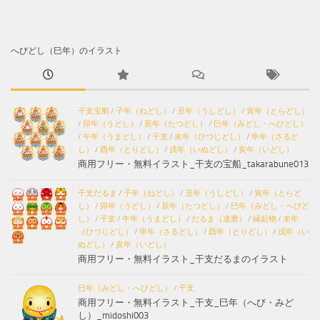
へびどし（巳年）のイラスト
干支宝船
/
子年（ねどし）
/
丑年（うしどし）
/
寅年（とらどし）
/
卯年（うどし）
/
辰年（たつどし）
/
巳年（みどし・へびどし）
/
午年（うまどし）
/
干支
/
未年（ひつじどし）
/
申年（さるど
し）
/
酉年（とりどし）
/
戌年（いぬどし）
/
亥年（いどし）
商用フリー・無料イラスト_干支の宝船_takarabune013
干支だるま
/
子年（ねどし）
/
丑年（うしどし）
/
寅年（とらど
し）
/
卯年（うどし）
/
辰年（たつどし）
/
巳年（みどし・へびど
し）
/
干支
/
午年（うまどし）
/
だるま（達磨）
/
縁起物
/
未年
（ひつじどし）
/
申年（さるどし）
/
酉年（とりどし）
/
戌年（い
ぬどし）
/
亥年（いどし）
商用フリー・無料イラスト_干支だるまのイラスト
巳年（みどし・へびどし）
/
干支
商用フリー・無料イラスト_干支_巳年（へび・みど
し）_midoshi003