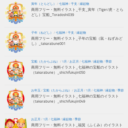
寅年（とらどし）
/
七福神
/
干支
/
縁起物
商用フリー・無料イラスト_干支_寅年（Tiger/虎・とら
どし）宝船_Toradoshi039
子年（ねどし）
/
七福神
/
干支
/
縁起物
商用フリー・無料イラスト_子年の宝船（鼠・ねずみど
し）_takarabune001
宝船（たからぶね）
/
1月
/
お正月
/
七福神
/
縁起物
/
季節
商用フリー・無料イラスト_七福神の宝船のイラスト
（takarabune）_shichifukujin050
お年玉
/
宝船（たからぶね）
/
お正月
/
1月
/
七福神
/
縁起物
/
季節
商用フリー・無料イラスト_七福神の宝船のイラスト
（takarabune）_shichifukujin049
お正月
/
1月
/
七福神
/
縁起物
/
季節
商用フリー・無料イラスト_福箕（ふくみ）のイラスト