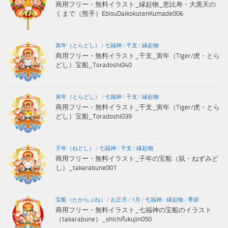
商用フリー・無料イラスト_縁起物_恵比寿・大黒天の
くまで（熊手）EbisuDaikokutenKumade006
寅年（とらどし）
/
七福神
/
干支
/
縁起物
商用フリー・無料イラスト_干支_寅年（Tiger/虎・とら
どし）宝船_Toradoshi040
寅年（とらどし）
/
七福神
/
干支
/
縁起物
商用フリー・無料イラスト_干支_寅年（Tiger/虎・とら
どし）宝船_Toradoshi039
子年（ねどし）
/
七福神
/
干支
/
縁起物
商用フリー・無料イラスト_子年の宝船（鼠・ねずみど
し）_takarabune001
宝船（たからぶね）
/
お正月
/
1月
/
七福神
/
縁起物
/
季節
商用フリー・無料イラスト_七福神の宝船のイラスト
（takarabune）_shichifukujin050