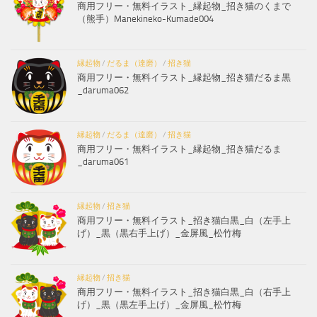
商用フリー・無料イラスト_縁起物_招き猫のくまで
（熊手）Manekineko-Kumade004
縁起物
/
だるま（達磨）
/
招き猫
商用フリー・無料イラスト_縁起物_招き猫だるま黒
_daruma062
縁起物
/
だるま（達磨）
/
招き猫
商用フリー・無料イラスト_縁起物_招き猫だるま
_daruma061
縁起物
/
招き猫
商用フリー・無料イラスト_招き猫白黒_白（左手上
げ）_黒（黒右手上げ）_金屏風_松竹梅
縁起物
/
招き猫
商用フリー・無料イラスト_招き猫白黒_白（右手上
げ）_黒（黒左手上げ）_金屏風_松竹梅