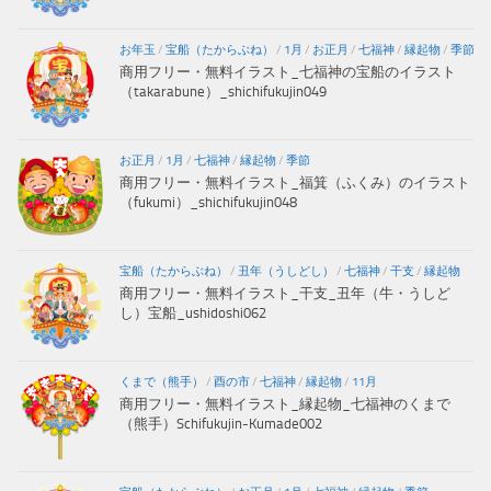
お年玉
/
宝船（たからぶね）
/
1月
/
お正月
/
七福神
/
縁起物
/
季節
商用フリー・無料イラスト_七福神の宝船のイラスト
（takarabune）_shichifukujin049
お正月
/
1月
/
七福神
/
縁起物
/
季節
商用フリー・無料イラスト_福箕（ふくみ）のイラスト
（fukumi）_shichifukujin048
宝船（たからぶね）
/
丑年（うしどし）
/
七福神
/
干支
/
縁起物
商用フリー・無料イラスト_干支_丑年（牛・うしど
し）宝船_ushidoshi062
くまで（熊手）
/
酉の市
/
七福神
/
縁起物
/
11月
商用フリー・無料イラスト_縁起物_七福神のくまで
（熊手）Schifukujin-Kumade002