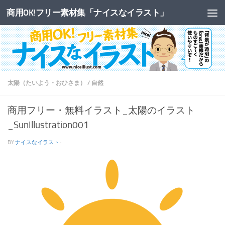
商用OK!フリー素材集「ナイスなイラスト」
コンテンツへスキップ
太陽（たいよう・おひさま）
/
自然
商用フリー・無料イラスト_太陽のイラスト
_SunIllustration001
BY
ナイスなイラスト
·