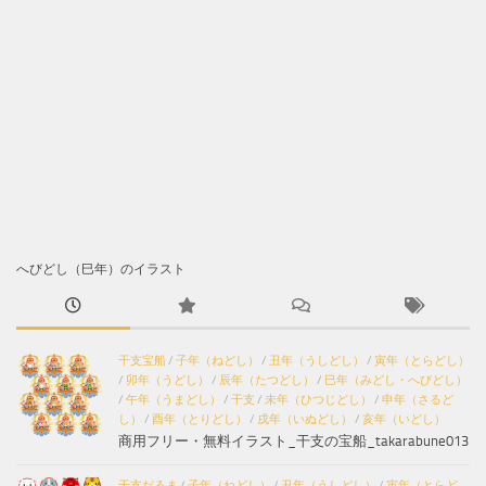
へびどし（巳年）のイラスト
干支宝船
/
子年（ねどし）
/
丑年（うしどし）
/
寅年（とらどし）
/
卯年（うどし）
/
辰年（たつどし）
/
巳年（みどし・へびどし）
/
午年（うまどし）
/
干支
/
未年（ひつじどし）
/
申年（さるど
し）
/
酉年（とりどし）
/
戌年（いぬどし）
/
亥年（いどし）
商用フリー・無料イラスト_干支の宝船_takarabune013
干支だるま
/
子年（ねどし）
/
丑年（うしどし）
/
寅年（とらど