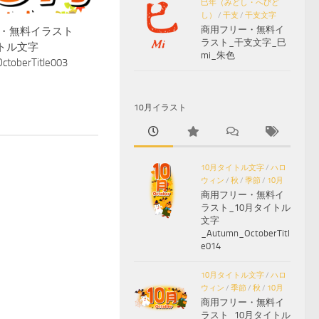
巳年（みどし・へびど
し）
/
干支
/
干支文字
商用フリー・無料イ
・無料イラスト
ラスト_干支文字_巳
イトル文字
mi_朱色
toberTitle003
10月イラスト
10月タイトル文字
/
ハロ
ウィン
/
秋
/
季節
/
10月
商用フリー・無料イ
ラスト_10月タイトル
文字
_Autumn_OctoberTitl
e014
10月タイトル文字
/
ハロ
ウィン
/
季節
/
秋
/
10月
商用フリー・無料イ
ラスト_10月タイトル