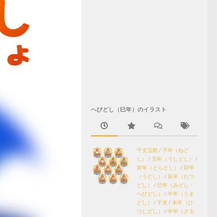
へびどし（巳年）のイラスト
干支宝船
/
子年（ねど
し）
/
丑年（うしどし）
/
寅年（とらどし）
/
卯年
（うどし）
/
辰年（たつ
どし）
/
巳年（みどし・
へびどし）
/
午年（うま
どし）
/
干支
/
未年（ひ
つじどし）
/
申年（さる