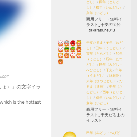
どし）
/
酉年（とりど
し）
/
戌年（いぬどし）
/
亥年（いどし）
商用フリー・無料イ
ラスト_干支の宝船
_takarabune013
干支だるま
/
子年（ねど
し）
/
丑年（うしどし）
/
寅年（とらどし）
/
卯年
（うどし）
/
辰年（たつ
どし）
/
巳年（みどし・
へびどし）
/
干支
/
午年
（うまどし）
/
縁起物
/
007
未年（ひつじどし）
/
だ
しょ）」の文字イラ
るま（達磨）
/
申年（さ
るどし）
/
酉年（とりど
し）
/
戌年（いぬどし）
/
 which is the hottest
亥年（いどし）
商用フリー・無料イ
ラスト_干支だるまの
イラスト
巳年（みどし・へびど