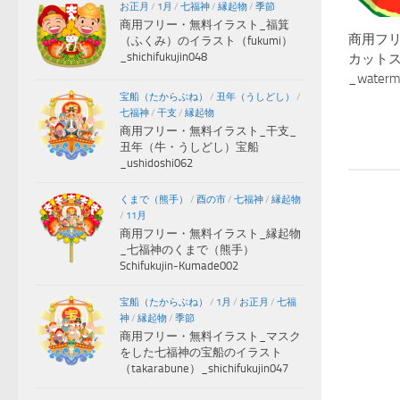
お正月
/
1月
/
七福神
/
縁起物
/
季節
商用フリー・無料イラスト_福箕
商用フ
（ふくみ）のイラスト（fukumi）
_shichifukujin048
カット
_waterm
宝船（たからぶね）
/
丑年（うしどし）
/
七福神
/
干支
/
縁起物
商用フリー・無料イラスト_干支_
丑年（牛・うしどし）宝船
_ushidoshi062
くまで（熊手）
/
酉の市
/
七福神
/
縁起物
/
11月
商用フリー・無料イラスト_縁起物
_七福神のくまで（熊手）
Schifukujin-Kumade002
宝船（たからぶね）
/
1月
/
お正月
/
七福
神
/
縁起物
/
季節
商用フリー・無料イラスト_マスク
をした七福神の宝船のイラスト
（takarabune）_shichifukujin047