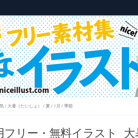
気
/
大暑（たいしょ）
/
夏
/
7月
/
季節
用フリー・無料イラスト_大