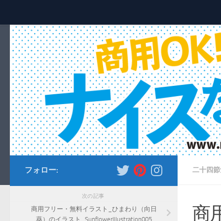
コンテンツへスキップ
フォロー:
二十四節
次の記事
商
商用フリー・無料イラスト_ひまわり（向日
葵）のイラスト_SunflowerIllustration005