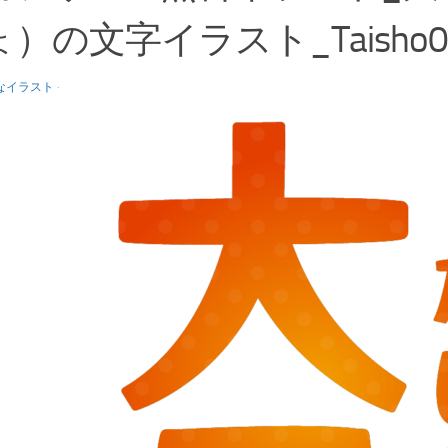
）の文字イラスト_Taisho0
なイラスト
·