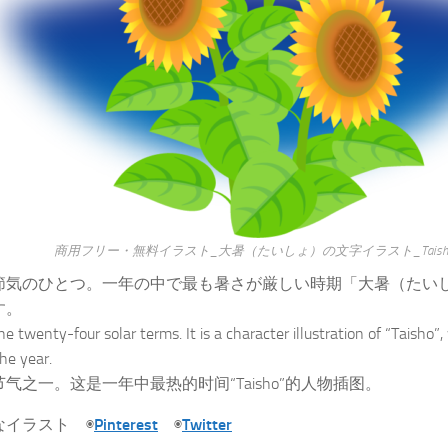
商用フリー・無料イラスト_大暑（たいしょ）の文字イラスト_Taisho
節気のひとつ。一年の中で最も暑さが厳しい時期「大暑（たい
す。
e twenty-four solar terms. It is a character illustration of “Taisho”,
the year.
气之一。这是一年中最热的时间“Taisho”的人物插图。
なイラスト ◉
Pinterest
◉
Twitter