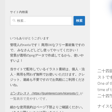
ゴ
リ
サイト内検索
ー
検
索:
いつもありがとうございます
管理人のraotaです！ 商用OKなフリー素材集ですの
で、 みなさんどしどし使ってやってください！
背景が透明のpngデータで作成してるから、
使いや
すいよ！
当サイトで配布しているイラスト素材は、個人・法
二十四
人・商用を問わず無料でお使いいただけます。
クレ
ストで
ジット、連絡も不要ですのでお気軽にご利用くださ
One of th
いね。
time of 
ピンタレスト（https://jp.pinterest.com/niceraota/）
が
二十四节
一覧表示で見やすいです。
ナイス
細かな使用規約はページ下部よりご確認ください。