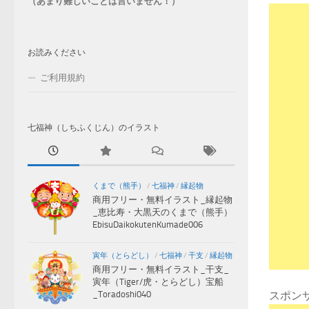
（あまり難しいことは言いません！）
お読みください
ご利用規約
七福神（しちふくじん）のイラスト
くまで（熊手）
/
七福神
/
縁起物
商用フリー・無料イラスト_縁起物
_恵比寿・大黒天のくまで（熊手）
EbisuDaikokutenKumade006
寅年（とらどし）
/
七福神
/
干支
/
縁起物
商用フリー・無料イラスト_干支_
寅年（Tiger/虎・とらどし）宝船
スポン
_Toradoshi040