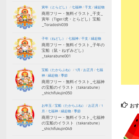
寅年（とらどし）
/
七福神
/
干支
/
縁起物
商用フリー・無料イラスト_干支_
寅年（Tiger/虎・とらどし）宝船
_Toradoshi039
子年（ねどし）
/
七福神
/
干支
/
縁起物
商用フリー・無料イラスト_子年の
宝船（鼠・ねずみどし）
_takarabune001
宝船（たからぶね）
/
1月
/
お正月
/
七福
神
/
縁起物
/
季節
商用フリー・無料イラスト_七福神
の宝船のイラスト（takarabune）
_shichifukujin050
お
お年玉
/
宝船（たからぶね）
/
お正月
/
1
月
/
七福神
/
縁起物
/
季節
商用フリー・無料イラスト_七福神
の宝船のイラスト（takarabune）
_shichifukujin049