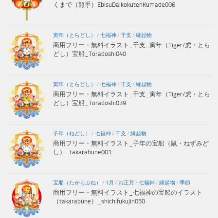
くまで（熊手）EbisuDaikokutenKumade006
寅年（とらどし）
/
七福神
/
干支
/
縁起物
商用フリー・無料イラスト_干支_寅年（Tiger/虎・とら
どし）宝船_Toradoshi040
寅年（とらどし）
/
七福神
/
干支
/
縁起物
商用フリー・無料イラスト_干支_寅年（Tiger/虎・とら
どし）宝船_Toradoshi039
子年（ねどし）
/
七福神
/
干支
/
縁起物
商用フリー・無料イラスト_子年の宝船（鼠・ねずみど
し）_takarabune001
宝船（たからぶね）
/
1月
/
お正月
/
七福神
/
縁起物
/
季節
商用フリー・無料イラスト_七福神の宝船のイラスト
（takarabune）_shichifukujin050