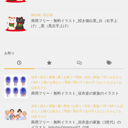
縁起物
/
招き猫
商用フリー・無料イラスト_招き猫白黒_白（右手上
げ）_黒（黒左手上げ）
お祭り
浴衣
/
花火
/
着物
/
夏
/
お祭り
/
男性
/
女性
/
家族
/
7月
/
お父さん
/
8月
/
人物
/
お母さん
/
季節
/
男の子
/
女の子
/
おじいちゃん
/
お
ばあちゃん
商用フリー・無料イラスト_浴衣姿の家族のイラスト
浴衣
/
花火
/
着物
/
夏
/
男性
/
お祭り
/
女性
/
家族
/
7月
/
8月
/
お父
さん
/
人物
/
お母さん
/
季節
/
男の子
/
女の子
/
おじいちゃん
/
お
ばあちゃん
商用フリー・無料イラスト_浴衣姿の家族（3世代）の
イラスト_jinbutsuOmatsuri01_018