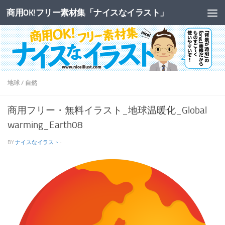
商用OK!フリー素材集「ナイスなイラスト」
コンテンツへスキップ
地球
/
自然
商用フリー・無料イラスト_地球温暖化_Global
warming_Earth08
BY
ナイスなイラスト
·