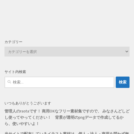
カテゴリー
カ
テ
ゴ
リ
サイト内検索
ー
検
索:
いつもありがとうございます
管理人のraotaです！ 商用OKなフリー素材集ですので、 みなさんどしど
し使ってやってください！
背景が透明のpngデータで作成してるか
ら、
使いやすいよ！
当サイトで配布しているイラスト素材は、個人・法人・商用を問わず無