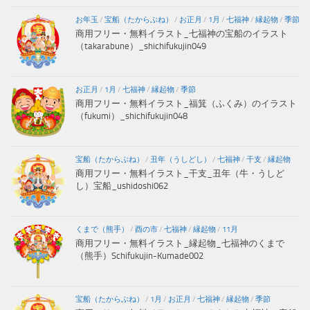
お年玉
/
宝船（たからぶね）
/
お正月
/
1月
/
七福神
/
縁起物
/
季節
商用フリー・無料イラスト_七福神の宝船のイラスト
（takarabune）_shichifukujin049
お正月
/
1月
/
七福神
/
縁起物
/
季節
商用フリー・無料イラスト_福箕（ふくみ）のイラスト
（fukumi）_shichifukujin048
宝船（たからぶね）
/
丑年（うしどし）
/
七福神
/
干支
/
縁起物
商用フリー・無料イラスト_干支_丑年（牛・うしど
し）宝船_ushidoshi062
くまで（熊手）
/
酉の市
/
七福神
/
縁起物
/
11月
商用フリー・無料イラスト_縁起物_七福神のくまで
（熊手）Schifukujin-Kumade002
宝船（たからぶね）
/
1月
/
お正月
/
七福神
/
縁起物
/
季節