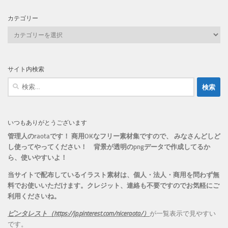
カテゴリー
カ
テ
ゴ
リ
サイト内検索
ー
検
索:
いつもありがとうございます
管理人のraotaです！ 商用OKなフリー素材集ですので、 みなさんどしど
し使ってやってください！
背景が透明のpngデータで作成してるか
ら、
使いやすいよ！
当サイトで配布しているイラスト素材は、個人・法人・商用を問わず無
料でお使いいただけます。
クレジット、連絡も不要ですのでお気軽にご
利用くださいね。
ピンタレスト（https://jp.pinterest.com/niceraota/）
が一覧表示で見やすい
です。