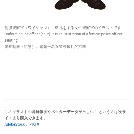
制服警察官（ワイシャツ）。敬礼をする女性警察官のイラストです
Uniform police officer (shirt). It is an illustration of a female police officer
saluting
警察制服（衬衫）。这是一名女警察敬礼的插图
このイラストの
高解像度やベクターデータ
が欲しい！ という方は
次サ
イトより購入できます
。
AdobeStock
、
PIXTA