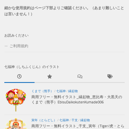
細かな使用規約はページ下部よりご確認ください。（あまり難しいこと
は言いません！）
お読みください
ご利用規約
七福神（しちふくじん）のイラスト
くまで（熊手）
/
七福神
/
縁起物
商用フリー・無料イラスト_縁起物_恵比寿・大黒天の
くまで（熊手）EbisuDaikokutenKumade006
寅年（とらどし）
/
七福神
/
干支
/
縁起物
商用フリー・無料イラスト_干支_寅年（Tiger/虎・とら