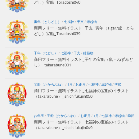
どし）宝船_Toradoshi040
寅年（とらどし）
/
七福神
/
干支
/
縁起物
商用フリー・無料イラスト_干支_寅年（Tiger/虎・とら
どし）宝船_Toradoshi039
子年（ねどし）
/
七福神
/
干支
/
縁起物
商用フリー・無料イラスト_子年の宝船（鼠・ねずみど
し）_takarabune001
宝船（たからぶね）
/
1月
/
お正月
/
七福神
/
縁起物
/
季節
商用フリー・無料イラスト_七福神の宝船のイラスト
（takarabune）_shichifukujin050
お年玉
/
宝船（たからぶね）
/
お正月
/
1月
/
七福神
/
縁起物
/
季節
商用フリー・無料イラスト_七福神の宝船のイラスト
（takarabune）_shichifukujin049