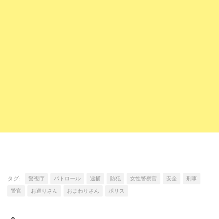
タグ:
警視庁
パトロール
逮捕
防犯
女性警察官
安全
刑事
警官
お巡りさん
おまわりさん
ポリス