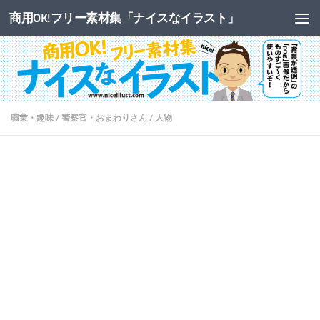
商用OK!フリー素材集「ナイスなイラスト」
コンテンツへスキップ
職業・趣味
/
警察官・おまわりさん
/
人物