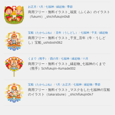
お正月
/
1月
/
七福神
/
縁起物
/
季節
商用フリー・無料イラスト_福箕（ふくみ）のイラスト
（fukumi）_shichifukujin048
宝船（たからぶね）
/
丑年（うしどし）
/
七福神
/
干支
/
縁起物
商用フリー・無料イラスト_干支_丑年（牛・うしど
し）宝船_ushidoshi062
くまで（熊手）
/
酉の市
/
七福神
/
縁起物
/
11月
商用フリー・無料イラスト_縁起物_七福神のくまで
（熊手）Schifukujin-Kumade002
宝船（たからぶね）
/
1月
/
お正月
/
七福神
/
縁起物
/
季節
商用フリー・無料イラスト_マスクをした七福神の宝船
のイラスト（takarabune）_shichifukujin047