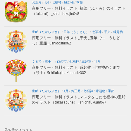
お正月
/
1月
/
七福神
/
縁起物
/
季節
商用フリー・無料イラスト_福箕（ふくみ）のイラスト
（fukumi）_shichifukujin048
宝船（たからぶね）
/
丑年（うしどし）
/
七福神
/
干支
/
縁起物
商用フリー・無料イラスト_干支_丑年（牛・うしど
し）宝船_ushidoshi062
くまで（熊手）
/
酉の市
/
七福神
/
縁起物
/
11月
商用フリー・無料イラスト_縁起物_七福神のくまで
（熊手）Schifukujin-Kumade002
宝船（たからぶね）
/
1月
/
お正月
/
七福神
/
縁起物
/
季節
商用フリー・無料イラスト_マスクをした七福神の宝船
のイラスト（takarabune）_shichifukujin047
落ち葉のイラスト