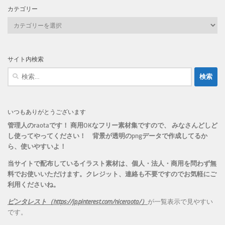
カテゴリー
カ
テ
ゴ
リ
サイト内検索
ー
検
索:
いつもありがとうございます
管理人のraotaです！ 商用OKなフリー素材集ですので、 みなさんどしど
し使ってやってください！
背景が透明のpngデータで作成してるか
ら、
使いやすいよ！
当サイトで配布しているイラスト素材は、個人・法人・商用を問わず無
料でお使いいただけます。
クレジット、連絡も不要ですのでお気軽にご
利用くださいね。
ピンタレスト（https://jp.pinterest.com/niceraota/）
が一覧表示で見やすい
です。