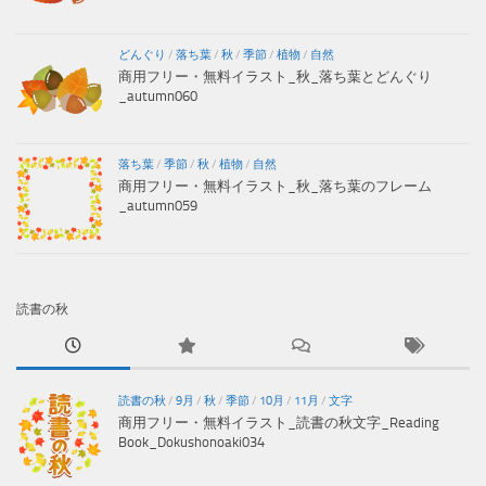
どんぐり
/
落ち葉
/
秋
/
季節
/
植物
/
自然
商用フリー・無料イラスト_秋_落ち葉とどんぐり
_autumn060
落ち葉
/
季節
/
秋
/
植物
/
自然
商用フリー・無料イラスト_秋_落ち葉のフレーム
_autumn059
読書の秋
読書の秋
/
9月
/
秋
/
季節
/
10月
/
11月
/
文字
商用フリー・無料イラスト_読書の秋文字_Reading
Book_Dokushonoaki034