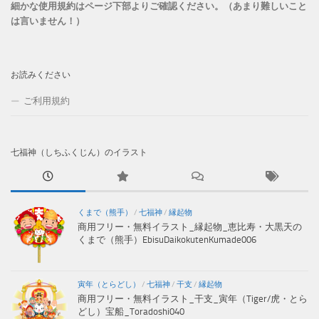
細かな使用規約はページ下部よりご確認ください。（あまり難しいこと
は言いません！）
お読みください
ご利用規約
七福神（しちふくじん）のイラスト
くまで（熊手）
/
七福神
/
縁起物
商用フリー・無料イラスト_縁起物_恵比寿・大黒天の
くまで（熊手）EbisuDaikokutenKumade006
寅年（とらどし）
/
七福神
/
干支
/
縁起物
商用フリー・無料イラスト_干支_寅年（Tiger/虎・とら
どし）宝船_Toradoshi040