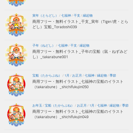
寅年（とらどし）
/
七福神
/
干支
/
縁起物
商用フリー・無料イラスト_干支_寅年（Tiger/虎・とら
どし）宝船_Toradoshi039
子年（ねどし）
/
七福神
/
干支
/
縁起物
商用フリー・無料イラスト_子年の宝船（鼠・ねずみど
し）_takarabune001
宝船（たからぶね）
/
1月
/
お正月
/
七福神
/
縁起物
/
季節
商用フリー・無料イラスト_七福神の宝船のイラスト
（takarabune）_shichifukujin050
お年玉
/
宝船（たからぶね）
/
お正月
/
1月
/
七福神
/
縁起物
/
季節
商用フリー・無料イラスト_七福神の宝船のイラスト
（takarabune）_shichifukujin049