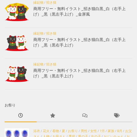
縁起物
/
招き猫
商用フリー・無料イラスト_招き猫白黒_白（右手上
げ）_黒（黒左手上げ）_金屏風
縁起物
/
招き猫
商用フリー・無料イラスト_招き猫白黒_白（左手上
げ）_黒（黒右手上げ）
縁起物
/
招き猫
商用フリー・無料イラスト_招き猫白黒_白（右手上
げ）_黒（黒左手上げ）
お祭り
浴衣
/
花火
/
着物
/
夏
/
お祭り
/
男性
/
女性
/
7月
/
家族
/
8月
/
お父
さん
/
人物
/
お母さん
/
季節
/
男の子
/
女の子
/
おじいちゃん
/
お