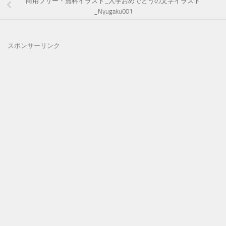
商用フリー・無料イラスト_入学おめでとうの文字イラスト
_Nyugaku001
スポンサーリンク