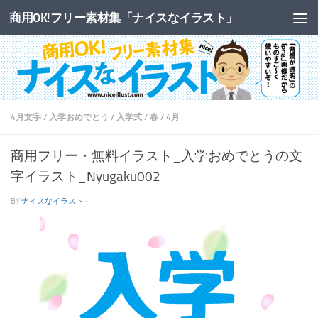
商用OK!フリー素材集「ナイスなイラスト」
コンテンツへスキップ
4月文字
/
入学おめでとう
/
入学式
/
春
/
4月
商用フリー・無料イラスト_入学おめでとうの文
字イラスト_Nyugaku002
BY
ナイスなイラスト
·