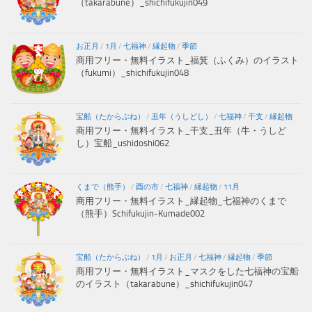
（takarabune）_shichifukujin049
お正月
/
1月
/
七福神
/
縁起物
/
季節
商用フリー・無料イラスト_福箕（ふくみ）のイラスト
（fukumi）_shichifukujin048
宝船（たからぶね）
/
丑年（うしどし）
/
七福神
/
干支
/
縁起物
商用フリー・無料イラスト_干支_丑年（牛・うしど
し）宝船_ushidoshi062
くまで（熊手）
/
酉の市
/
七福神
/
縁起物
/
11月
商用フリー・無料イラスト_縁起物_七福神のくまで
（熊手）Schifukujin-Kumade002
宝船（たからぶね）
/
1月
/
お正月
/
七福神
/
縁起物
/
季節
商用フリー・無料イラスト_マスクをした七福神の宝船
のイラスト（takarabune）_shichifukujin047