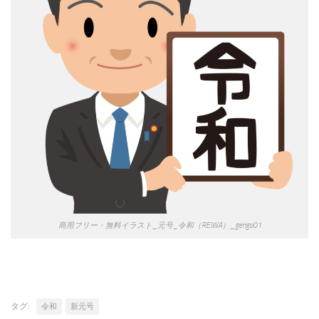
商用フリー・無料イラスト_元号_令和（REIWA）_gengo01
タグ:
令和
新元号