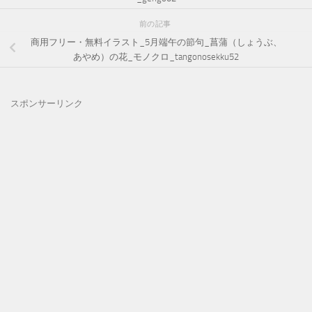
前の記事
商用フリー・無料イラスト_5月端午の節句_菖蒲（しょうぶ、
あやめ）の花_モノクロ_tangonosekku52
スポンサーリンク