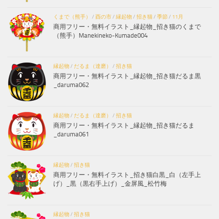
くまで（熊手）
/
酉の市
/
縁起物
/
招き猫
/
季節
/
11月
商用フリー・無料イラスト_縁起物_招き猫のくまで
（熊手）Manekineko-Kumade004
縁起物
/
だるま（達磨）
/
招き猫
商用フリー・無料イラスト_縁起物_招き猫だるま黒
_daruma062
縁起物
/
だるま（達磨）
/
招き猫
商用フリー・無料イラスト_縁起物_招き猫だるま
_daruma061
縁起物
/
招き猫
商用フリー・無料イラスト_招き猫白黒_白（左手上
げ）_黒（黒右手上げ）_金屏風_松竹梅
縁起物
/
招き猫