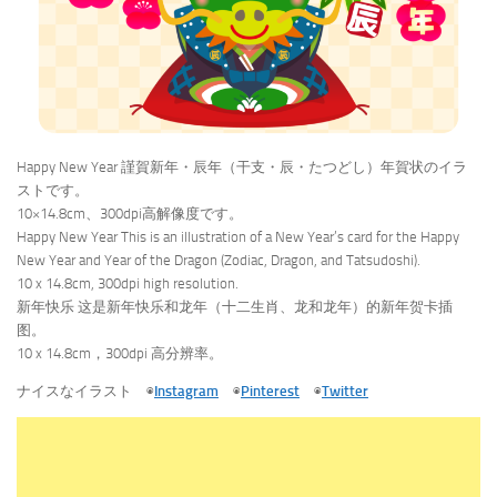
Happy New Year 謹賀新年・辰年（干支・辰・たつどし）年賀状のイラ
ストです。
10×14.8cm、300dpi高解像度です。
Happy New Year This is an illustration of a New Year’s card for the Happy
New Year and Year of the Dragon (Zodiac, Dragon, and Tatsudoshi).
10 x 14.8cm, 300dpi high resolution.
新年快乐 这是新年快乐和龙年（十二生肖、龙和龙年）的新年贺卡插
图。
10 x 14.8cm，300dpi 高分辨率。
ナイスなイラスト ◉
Instagram
◉
Pinterest
◉
Twitter