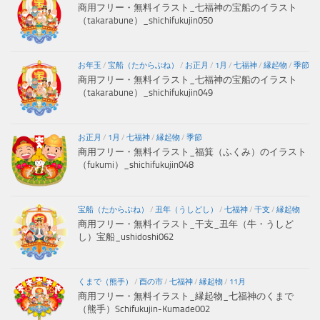
商用フリー・無料イラスト_七福神の宝船のイラスト
（takarabune）_shichifukujin050
お年玉
/
宝船（たからぶね）
/
お正月
/
1月
/
七福神
/
縁起物
/
季節
商用フリー・無料イラスト_七福神の宝船のイラスト
（takarabune）_shichifukujin049
お正月
/
1月
/
七福神
/
縁起物
/
季節
商用フリー・無料イラスト_福箕（ふくみ）のイラスト
（fukumi）_shichifukujin048
宝船（たからぶね）
/
丑年（うしどし）
/
七福神
/
干支
/
縁起物
商用フリー・無料イラスト_干支_丑年（牛・うしど
し）宝船_ushidoshi062
くまで（熊手）
/
酉の市
/
七福神
/
縁起物
/
11月
商用フリー・無料イラスト_縁起物_七福神のくまで
（熊手）Schifukujin-Kumade002