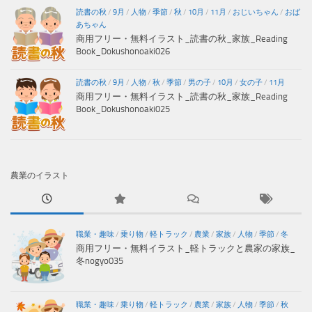
読書の秋
/
9月
/
人物
/
季節
/
秋
/
10月
/
11月
/
おじいちゃん
/
おば
あちゃん
商用フリー・無料イラスト_読書の秋_家族_Reading
Book_Dokushonoaki026
読書の秋
/
9月
/
人物
/
秋
/
季節
/
男の子
/
10月
/
女の子
/
11月
商用フリー・無料イラスト_読書の秋_家族_Reading
Book_Dokushonoaki025
農業のイラスト
職業・趣味
/
乗り物
/
軽トラック
/
農業
/
家族
/
人物
/
季節
/
冬
商用フリー・無料イラスト_軽トラックと農家の家族_
冬nogyo035
職業・趣味
/
乗り物
/
軽トラック
/
農業
/
家族
/
人物
/
季節
/
秋