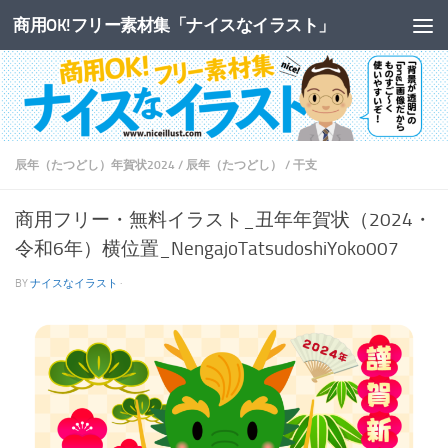
商用OK!フリー素材集「ナイスなイラスト」
コンテンツへスキップ
辰年（たつどし）年賀状2024
/
辰年（たつどし）
/
干支
商用フリー・無料イラスト_丑年年賀状（2024・
令和6年）横位置_NengajoTatsudoshiYoko007
BY
ナイスなイラスト
·