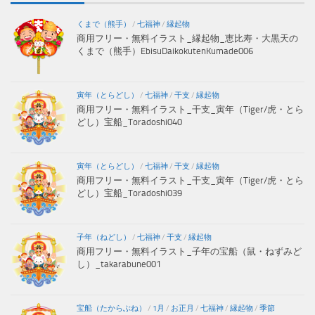
くまで（熊手）
/
七福神
/
縁起物
商用フリー・無料イラスト_縁起物_恵比寿・大黒天の
くまで（熊手）EbisuDaikokutenKumade006
寅年（とらどし）
/
七福神
/
干支
/
縁起物
商用フリー・無料イラスト_干支_寅年（Tiger/虎・とら
どし）宝船_Toradoshi040
寅年（とらどし）
/
七福神
/
干支
/
縁起物
商用フリー・無料イラスト_干支_寅年（Tiger/虎・とら
どし）宝船_Toradoshi039
子年（ねどし）
/
七福神
/
干支
/
縁起物
商用フリー・無料イラスト_子年の宝船（鼠・ねずみど
し）_takarabune001
宝船（たからぶね）
/
1月
/
お正月
/
七福神
/
縁起物
/
季節