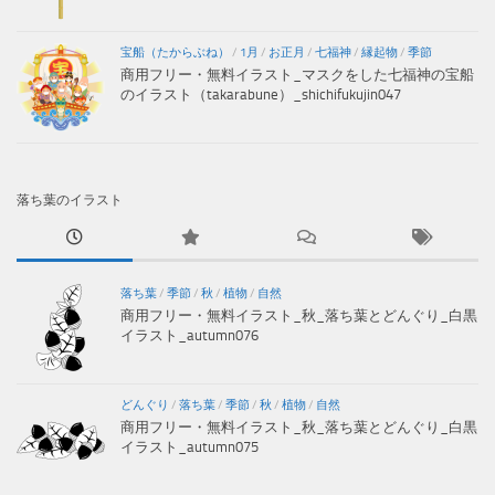
宝船（たからぶね）
/
1月
/
お正月
/
七福神
/
縁起物
/
季節
商用フリー・無料イラスト_マスクをした七福神の宝船
のイラスト（takarabune）_shichifukujin047
落ち葉のイラスト
落ち葉
/
季節
/
秋
/
植物
/
自然
商用フリー・無料イラスト_秋_落ち葉とどんぐり_白黒
イラスト_autumn076
どんぐり
/
落ち葉
/
季節
/
秋
/
植物
/
自然
商用フリー・無料イラスト_秋_落ち葉とどんぐり_白黒
イラスト_autumn075