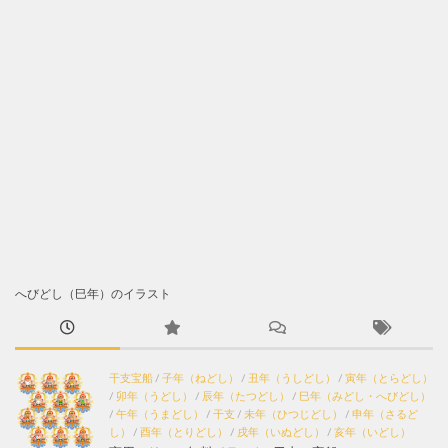
へびどし（巳年）のイラスト
干支宝船
/
子年（ねどし）
/
丑年（うしどし）
/
寅年（とらどし）
/
卯年（うどし）
/
辰年（たつどし）
/
巳年（みどし・へびどし）
/
午年（うまどし）
/
干支
/
未年（ひつじどし）
/
申年（さるど
し）
/
酉年（とりどし）
/
戌年（いぬどし）
/
亥年（いどし）