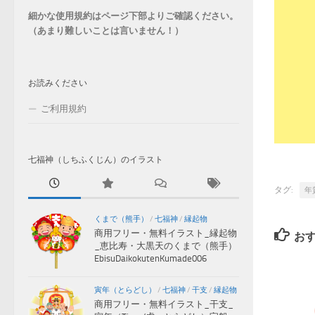
細かな使用規約はページ下部よりご確認ください。
（あまり難しいことは言いません！）
お読みください
ご利用規約
七福神（しちふくじん）のイラスト
タグ:
年
くまで（熊手）
/
七福神
/
縁起物
商用フリー・無料イラスト_縁起物
お
_恵比寿・大黒天のくまで（熊手）
EbisuDaikokutenKumade006
寅年（とらどし）
/
七福神
/
干支
/
縁起物
商用フリー・無料イラスト_干支_