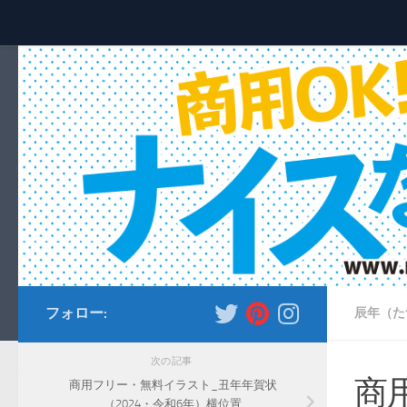
コンテンツへスキップ
フォロー:
辰年（た
次の記事
商
商用フリー・無料イラスト_丑年年賀状
（2024・令和6年）横位置