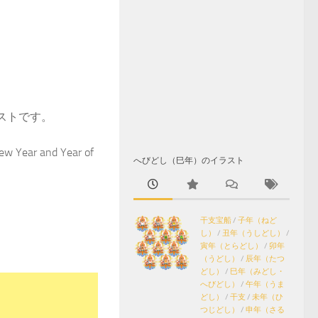
ラストです。
New Year and Year of
へびどし（巳年）のイラスト
。
干支宝船
/
子年（ねど
し）
/
丑年（うしどし）
/
寅年（とらどし）
/
卯年
（うどし）
/
辰年（たつ
どし）
/
巳年（みどし・
へびどし）
/
午年（うま
どし）
/
干支
/
未年（ひ
つじどし）
/
申年（さる