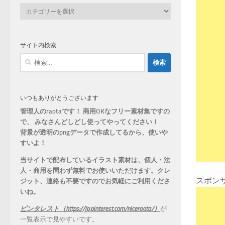
カ
テ
ゴ
リ
サイト内検索
ー
検
索:
いつもありがとうございます
管理人のraotaです！ 商用OKなフリー素材集ですの
で、 みなさんどしどし使ってやってください！
背景が透明のpngデータで作成してるから、
使いや
すいよ！
当サイトで配布しているイラスト素材は、個人・法
人・商用を問わず無料でお使いいただけます。
クレ
スポン
ジット、連絡も不要ですのでお気軽にご利用くださ
いね。
ピンタレスト（https://jp.pinterest.com/niceraota/）
が
一覧表示で見やすいです。