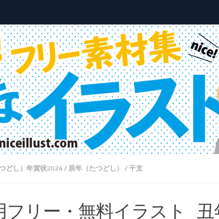
つどし）年賀状2024
/
辰年（たつどし）
/
干支
用フリー・無料イラスト_丑