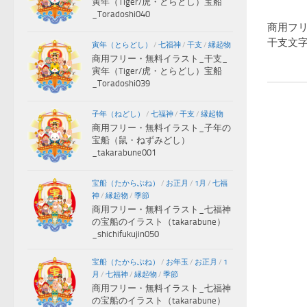
寅年（Tiger/虎・とらどし）宝船
_Toradoshi040
商用フ
干支文字_
寅年（とらどし）
/
七福神
/
干支
/
縁起物
商用フリー・無料イラスト_干支_
寅年（Tiger/虎・とらどし）宝船
_Toradoshi039
子年（ねどし）
/
七福神
/
干支
/
縁起物
商用フリー・無料イラスト_子年の
宝船（鼠・ねずみどし）
_takarabune001
宝船（たからぶね）
/
お正月
/
1月
/
七福
神
/
縁起物
/
季節
商用フリー・無料イラスト_七福神
の宝船のイラスト（takarabune）
_shichifukujin050
宝船（たからぶね）
/
お年玉
/
お正月
/
1
月
/
七福神
/
縁起物
/
季節
商用フリー・無料イラスト_七福神
の宝船のイラスト（takarabune）