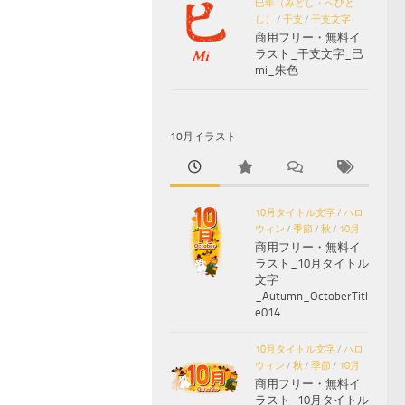
巳年（みどし・へびど
し）
/
干支
/
干支文字
商用フリー・無料イ
ラスト_干支文字_巳
mi_朱色
10月イラスト
10月タイトル文字
/
ハロ
ウィン
/
季節
/
秋
/
10月
商用フリー・無料イ
ラスト_10月タイトル
文字
_Autumn_OctoberTitl
e014
10月タイトル文字
/
ハロ
ウィン
/
秋
/
季節
/
10月
商用フリー・無料イ
ラスト_10月タイトル