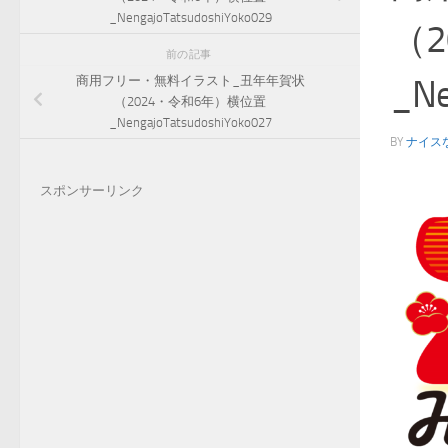
_NengajoTatsudoshiYoko029
（
前の記事
_Ne
商用フリー・無料イラスト_丑年年賀状
（2024・令和6年）横位置
_NengajoTatsudoshiYoko027
BY
ナイス
スポンサーリンク