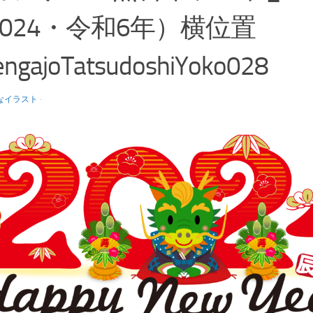
2024・令和6年）横位置
ngajoTatsudoshiYoko028
なイラスト
·