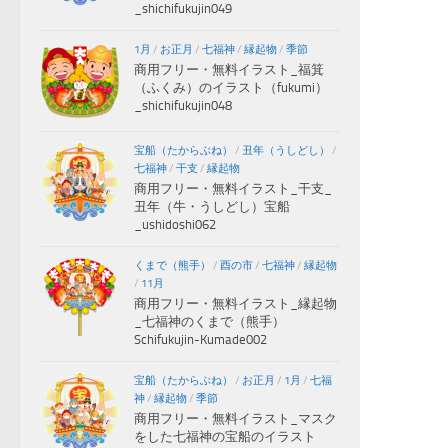
_shichifukujin049
1月
/
お正月
/
七福神
/
縁起物
/
季節
商用フリー・無料イラスト_福箕
（ふくみ）のイラスト（fukumi）
_shichifukujin048
宝船（たからぶね）
/
丑年（うしどし）
/
七福神
/
干支
/
縁起物
商用フリー・無料イラスト_干支_
丑年（牛・うしどし）宝船
_ushidoshi062
くまで（熊手）
/
酉の市
/
七福神
/
縁起物
/
11月
商用フリー・無料イラスト_縁起物
_七福神のくまで（熊手）
Schifukujin-Kumade002
宝船（たからぶね）
/
お正月
/
1月
/
七福
神
/
縁起物
/
季節
商用フリー・無料イラスト_マスク
をした七福神の宝船のイラスト