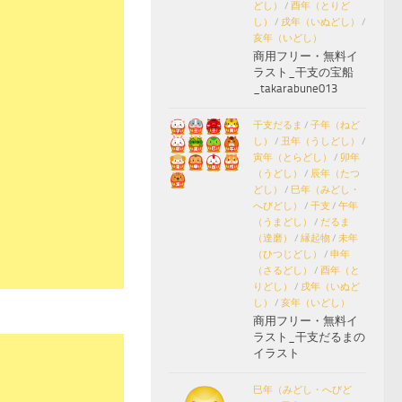
どし）
/
酉年（とりど
し）
/
戌年（いぬどし）
/
亥年（いどし）
商用フリー・無料イ
ラスト_干支の宝船
_takarabune013
干支だるま
/
子年（ねど
し）
/
丑年（うしどし）
/
寅年（とらどし）
/
卯年
（うどし）
/
辰年（たつ
どし）
/
巳年（みどし・
へびどし）
/
干支
/
午年
（うまどし）
/
だるま
（達磨）
/
縁起物
/
未年
（ひつじどし）
/
申年
（さるどし）
/
酉年（と
りどし）
/
戌年（いぬど
し）
/
亥年（いどし）
商用フリー・無料イ
ラスト_干支だるまの
イラスト
巳年（みどし・へびど