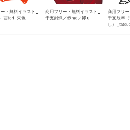
リー・無料イラスト_
商用フリー・無料イラスト_
商用フリー
酉tori_朱色
干支封蝋／赤red／卯 u
干支辰年（
し）_tatsud