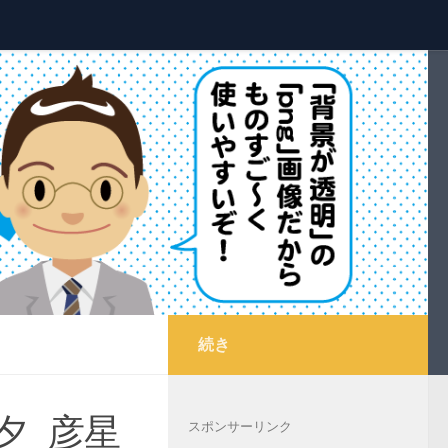
続き
夕_彦星
スポンサーリンク