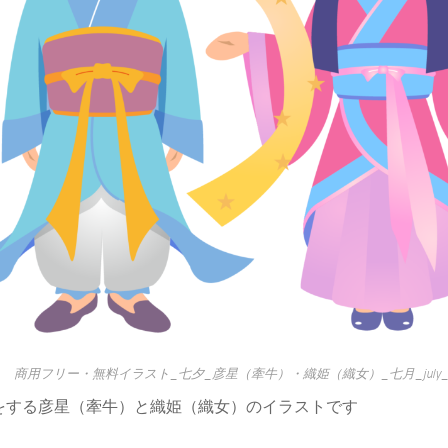
商用フリー・無料イラスト_七夕_彦星（牽牛）・織姫（織女）_七月_july_tana
をする彦星（牽牛）と織姫（織女）のイラストです