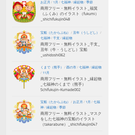
お正月
/
1月
/
七福神
/
縁起物
/
季節
商用フリー・無料イラスト_福箕
（ふくみ）のイラスト（fukumi）
_shichifukujin048
宝船（たからぶね）
/
丑年（うしどし）
/
七福神
/
干支
/
縁起物
商用フリー・無料イラスト_干支_
丑年（牛・うしどし）宝船
_ushidoshi062
くまで（熊手）
/
酉の市
/
七福神
/
縁起物
/
11月
商用フリー・無料イラスト_縁起物
_七福神のくまで（熊手）
Schifukujin-Kumade002
宝船（たからぶね）
/
お正月
/
1月
/
七福
神
/
縁起物
/
季節
商用フリー・無料イラスト_マスク
をした七福神の宝船のイラスト
（takarabune）_shichifukujin047