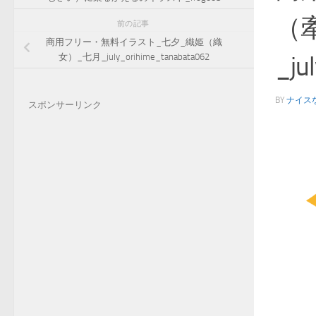
（
前の記事
商用フリー・無料イラスト_七夕_織姫（織
_ju
女）_七月_july_orihime_tanabata062
BY
ナイス
スポンサーリンク