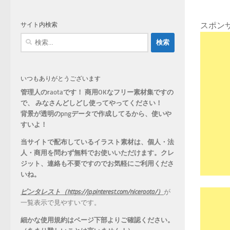
ゴ
リ
スポン
サイト内検索
ー
検
索:
いつもありがとうございます
管理人のraotaです！ 商用OKなフリー素材集ですの
で、 みなさんどしどし使ってやってください！
背景が透明のpngデータで作成してるから、
使いや
すいよ！
当サイトで配布しているイラスト素材は、個人・法
人・商用を問わず無料でお使いいただけます。
クレ
ジット、連絡も不要ですのでお気軽にご利用くださ
いね。
ピンタレスト（https://jp.pinterest.com/niceraota/）
が
一覧表示で見やすいです。
細かな使用規約はページ下部よりご確認ください。