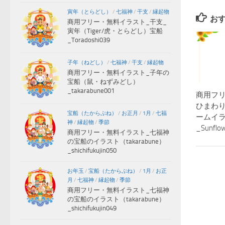
寅年（とらどし）
/
七福神
/
干支
/
縁起物
お
商用フリー・無料イラスト_干支_
寅年（Tiger/虎・とらどし）宝船
_Toradoshi039
子年（ねどし）
/
七福神
/
干支
/
縁起物
商用フリー・無料イラスト_子年の
宝船（鼠・ねずみどし）
_takarabune001
商用フ
ひまわ
宝船（たからぶね）
/
お正月
/
1月
/
七福
ームイ
神
/
縁起物
/
季節
_Sunflow
商用フリー・無料イラスト_七福神
の宝船のイラスト（takarabune）
_shichifukujin050
お年玉
/
宝船（たからぶね）
/
1月
/
お正
月
/
七福神
/
縁起物
/
季節
商用フリー・無料イラスト_七福神
の宝船のイラスト（takarabune）
_shichifukujin049