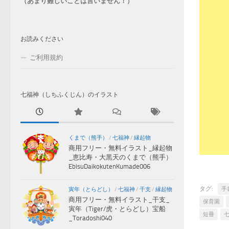
（あまり難しいことは言いません！）
お読みください
ご利用規約
七福神（しちふくじん）のイラスト
くまで（熊手）
/
七福神
/
縁起物
商用フリー・無料イラスト_縁起物
_恵比寿・大黒天のくまで（熊手）
EbisuDaikokutenKumade006
タグ:
手
寅年（とらどし）
/
七福神
/
干支
/
縁起物
商用フリー・無料イラスト_干支_
保育園
寅年（Tiger/虎・とらどし）宝船
短冊
_Toradoshi040