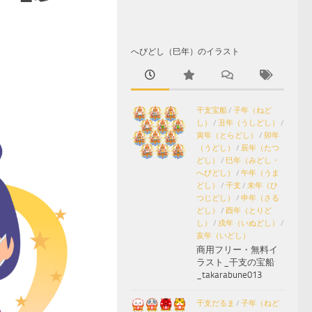
へびどし（巳年）のイラスト
干支宝船
/
子年（ねど
し）
/
丑年（うしどし）
/
寅年（とらどし）
/
卯年
（うどし）
/
辰年（たつ
どし）
/
巳年（みどし・
へびどし）
/
午年（うま
どし）
/
干支
/
未年（ひ
つじどし）
/
申年（さる
どし）
/
酉年（とりど
し）
/
戌年（いぬどし）
/
亥年（いどし）
商用フリー・無料イ
ラスト_干支の宝船
_takarabune013
干支だるま
/
子年（ねど