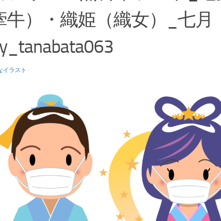
牽牛）・織姫（織女）_七月
ly_tanabata063
なイラスト
·