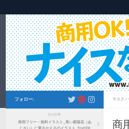
コンテンツへスキップ
フォロー:
マスク
/
次の記事
商
商用フリー・無料イラスト_青い紫陽花（あ
じさい）に乗るかえるのイラスト_frog008