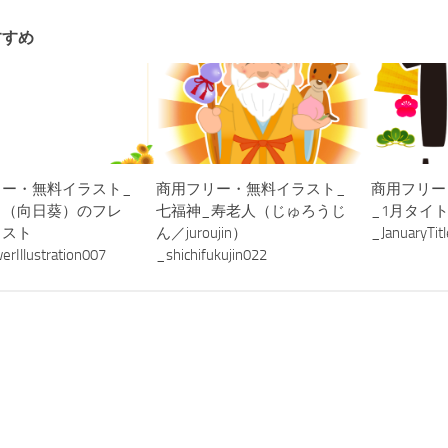
すすめ
リー・無料イラスト_
商用フリー・無料イラスト_
商用フリー
り（向日葵）のフレ
七福神_寿老人（じゅろうじ
_1月タイ
ラスト
ん／juroujin）
_JanuaryTit
erIllustration007
_shichifukujin022