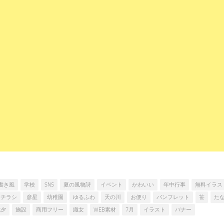
書き風
学校
SNS
夏の風物詩
イベント
かわいい
年中行事
無料イラス
チラシ
彦星
幼稚園
ゆるふわ
天の川
お便り
パンフレット
笹
た
七夕
施設
商用フリー
織女
WEB素材
7月
イラスト
バナー