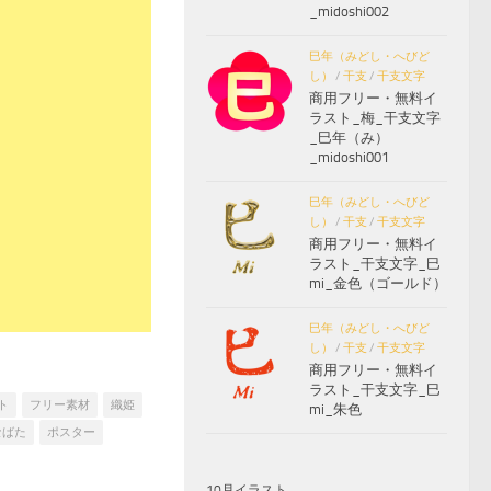
_midoshi002
巳年（みどし・へびど
し）
/
干支
/
干支文字
商用フリー・無料イ
ラスト_梅_干支文字
_巳年（み）
_midoshi001
巳年（みどし・へびど
し）
/
干支
/
干支文字
商用フリー・無料イ
ラスト_干支文字_巳
mi_金色（ゴールド）
巳年（みどし・へびど
し）
/
干支
/
干支文字
商用フリー・無料イ
ラスト_干支文字_巳
ト
フリー素材
織姫
mi_朱色
なばた
ポスター
10月イラスト