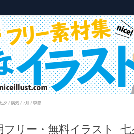
七夕
/
病気
/
7月
/
季節
用フリー・無料イラスト_七