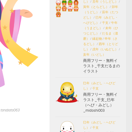
し）
/
丑年（うしどし）
/
寅年（とらどし）
/
卯年
（うどし）
/
辰年（たつ
どし）
/
巳年（みどし・
へびどし）
/
干支
/
午年
（うまどし）
/
未年（ひ
つじどし）
/
だるま（達
磨）
/
縁起物
/
申年（さ
るどし）
/
酉年（とりど
し）
/
戌年（いぬどし）
/
亥年（いどし）
商用フリー・無料イ
ラスト_干支だるまの
イラスト
巳年（みどし・へびど
し）
/
干支
商用フリー・無料イ
ラスト_干支_巳年
（へび・みどし）
bata063
_midoshi003
巳年（みどし・へびど
し）
/
干支